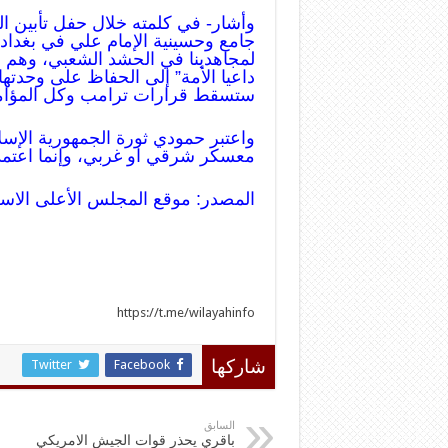
وأشار- في كلمته خلال حفل تأبين ا
جامع وحسينية الإمام علي في بغداد
لمجاهدينا في الحشد الشعبي، وهم 
داعيا الأمة” إلى الحفاظ على وحدتها 
ستسقط قرارات ترامب وكل المؤامر
واعتبر حمودي ثورة الجمهورية الإسل
معسكر شرقي او غربي، وإنما اعتمدت 
المصدر: موقع المجلس الأعلى الاس
https://t.me/wilayahinfo
Twitter
Facebook
شاركها
السابق
باقري يحذر قوات الجيش الامريكي