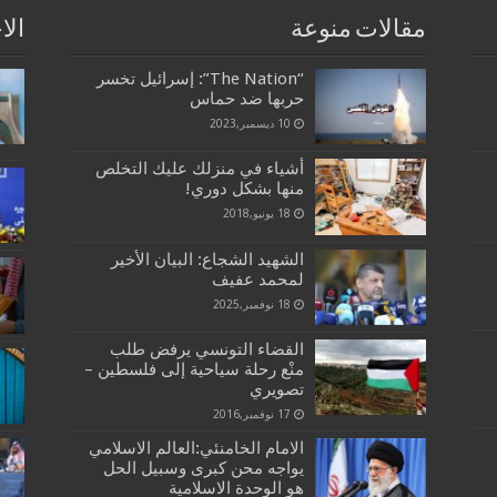
مقالات منوعة
الا
“The Nation”: إسرائيل تخسر
حربها ضد حماس
10 ديسمبر,2023
أشياء في منزلك عليك التخلص
منها بشكل دوري!
18 يونيو,2018
الشهيد الشجاع: البيان الأخير
لمحمد عفيف
18 نوفمبر,2025
القضاء التونسي يرفض طلب
منْع رحلة سياحية إلى فلسطين –
تصويري
17 نوفمبر,2016
الامام الخامنئي:العالم الاسلامي
يواجه محن كبرى وسبيل الحل
هو الوحدة الاسلامية