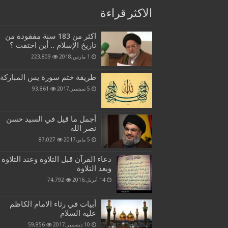
الاكثر قراءة
اكثر من 183 سنة مفقودة من
تاريخ الإسلام .. أين اختفت ؟
1 مارس,2018
223,809
طريقة ختم سورة يس المباركة
5 سبتمبر,2017
93,861
أجمل ما قيل في السيد حسن
نصر الله
5 مايو,2017
87,027
دعاء القرآن قبل التلاوة وعند التلاوة
وبعد التلاوة
14 أبريل,2016
74,792
أبيات في رثاء الامام الكاظم
عليه السلام
10 ديسمبر,2017
59,856