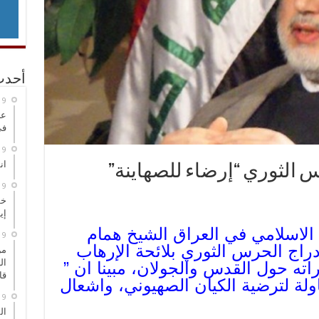
أحدث
عر
في
انطلاق
 الثوري “إرضاء للصهاينة”
خط
إي
الاسلامي في العراق الشيخ همام
راج الحرس الثوري بلائحة الإرهاب
من
ال
ته حول القدس والجولان، مبينا ان ”
قا
لة لترضية الكيان الصهيوني، واشعال
ال