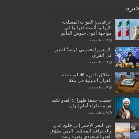
خيرة
عراقجي: القوات المسلحة
الإيرانية أثبتت قدراتها في
مواجهة أقوى جيوش العالم
الأربعين الحسيني فرصةٌ للتدبر
في القرآن
انطلاق الدورة 46 لمسابقة
القرآن الدولية في مكة
خطيب جمعة طهران: العدو تكبد
هزيمة نكراء أمام إيران
من البحر الأحمر إلى خليج عدن
والجغرافيا المحتلة.. اليمن يطوّق
العدو السعودي بقدرة رصد