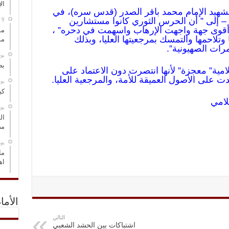
ال
لشهيد الإمام محمد باقر الصدر (قدس سره)، في
 – إلى ” أن الحرس الثوري كانوا مستشارين
أقوى جهة واجهت الإرهاب واسهمت في دحره” ،
مس
وتلاحمها والتمسك بمرجعيتها العليا، وبذلك
مو
ات الصهيونية”.
‏ي
بص
امية” معجزة” لأنها انتصرت دون الاعتماد على
على الأصول العميقة للأمة، والمرجعية العليا.
‏ي
كي
لامي
‏ي
ال
مض
‏ي
ما
اه
الأما
التالي
اشتباكات بين الحشد الشعبي