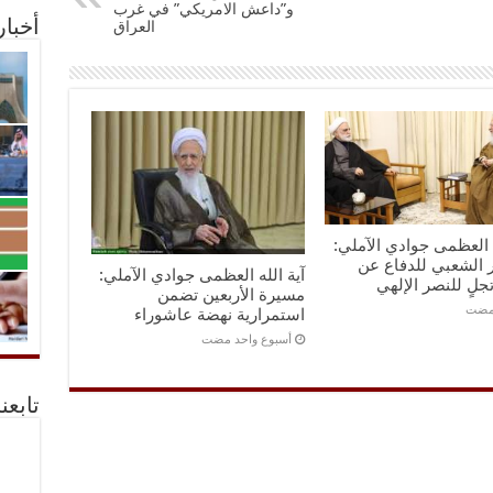
و”داعش الامريكي” في غرب
العراق
أخبا
ه العظمى جوادي الآملي:
 الشعبي للدفاع عن
آية الله العظمى جوادي الآملي:
تجلٍ للنصر الإلهي
مسيرة الأربعين تضمن
استمرارية نهضة عاشوراء
‏أسبوع واحد مضت
تابعن