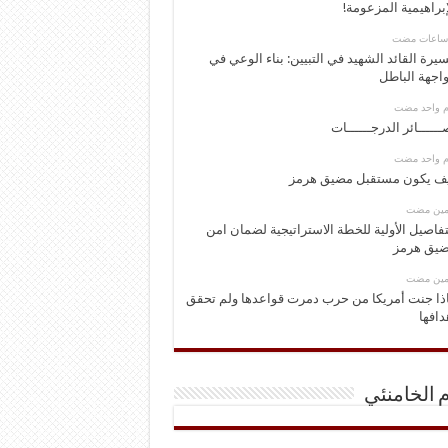
إبراهيمية المزعومة!
يرة القائد الشهيد في التبيين: بناء الوعي في
اجهة الباطل
وم واحد مضت
ــــــائر الدرجــــــات
وم واحد مضت
ف يكون مستقبل مضيق هرمز
ومين مضت
تفاصيل الأولية للخطة الاستراتيجية لضمان امن
يق هرمز
ومين مضت
ذا جنت أمريكا من حرب دمرت قواعدها ولم تحقق
دافها
م الخامنئي