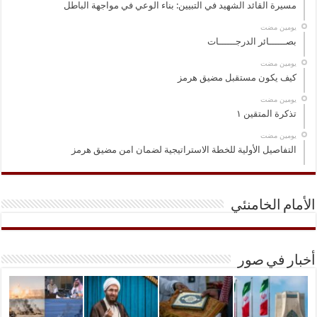
مسيرة القائد الشهيد في التبيين: بناء الوعي في مواجهة الباطل
‏يومين مضت
بصــــــائر الدرجــــــات
‏يومين مضت
كيف يكون مستقبل مضيق هرمز
‏يومين مضت
تذكرة المتقين ١
‏يومين مضت
التفاصيل الأولية للخطة الاستراتيجية لضمان امن مضيق هرمز
الأمام الخامنئي
أخبار في صور