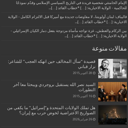
الإمام الخامنئي شخصية فريدة في التاريخ السياسي الإسلامي وقدّم نموذجًا
للحاكمية - الولاية الاخبارية: […] *خطاب القائد […]...
قاليباف: لبنان أولويتنا.. لا مفاوضات جديدة مع أميركا قبل الالتزام الكامل - الولاية
الاخبارية: […] *خطاب القائد […]...
بين الركام والعطش.. غزة تواجه مأساة مزدوجة بفعل دمار الكيان الإسرائيلي -
الولاية الاخبارية: […] *خطاب القائد […]...
مقالات منوعة
قصيدة “سأل المخالف حين انهكه العجب” للشاعر:
نزار قباني
28 أكتوبر,2015
السيد نصر الله يستقبل بروجردي ويبحثا معا آخر
التطورات
16 أكتوبر,2015
هل تملك الولايات المتحدة و”إسرائيل” ما يكفي من
الصواريخ الاعتراضية لخوض حرب مع إيران؟
26 فبراير,2026