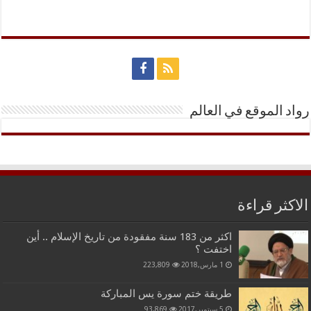
رواد الموقع في العالم
الاكثر قراءة
اكثر من 183 سنة مفقودة من تاريخ الإسلام .. أين
اختفت ؟
1 مارس,2018
223,809
طريقة ختم سورة يس المباركة
5 سبتمبر,2017
93,869