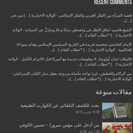
Recent Comments
قضية المرأة بين الفكر الغربي والفكر الإسلامي - الولاية الاخبارية: […] من نحن
[…]...
الشيخ قاسم: اتفاق الإطار في واشنطن مذلةٌ وعارٌ وتنازلٌ عن السيادة - الولاية
الاخبارية: […] *خطاب القائد […]...
الإمام الخامنئي شخصية فريدة في التاريخ السياسي الإسلامي وقدّم نموذجًا
للحاكمية - الولاية الاخبارية: […] *خطاب القائد […]...
قاليباف: لبنان أولويتنا.. لا مفاوضات جديدة مع أميركا قبل الالتزام الكامل - الولاية
الاخبارية: […] *خطاب القائد […]...
بين الركام والعطش.. غزة تواجه مأساة مزدوجة بفعل دمار الكيان الإسرائيلي -
الولاية الاخبارية: […] *خطاب القائد […]...
مقالات منوعة
بحث للكشف التلقائي عن الكوارث الطبيعية
10 مارس,2015
من أدخل على مؤمن سرورا – حسين الكوفي
1 يناير,2018