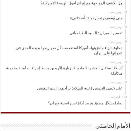
هل تكشف المواجهة مع إيران أفول الهيمنة الأميركية؟
‏يومين مضت
متى يُوصف رئيس دولة بأنه «غبي»
‏يومين مضت
تفسير الميزان : السيد الطباطبائي
‏يومين مضت
مخاوف إزاء جاهزيتها.. أميركا استخدمت كل صواريخها بعيدة المدى في
عدوانها على إيران
‏يومين مضت
كربلاء تستقبل الحشود المليونية لزيارة الأربعين وسط إجراءات أمنية وخدمية
متكاملة
‏يومين مضت
على خطى الحسين (عليه السلام) د. أحمد راسم النفيس
لماذا يشكّل مضيق هرمز أداة استراتيجية لإيران؟
الأمام الخامنئي