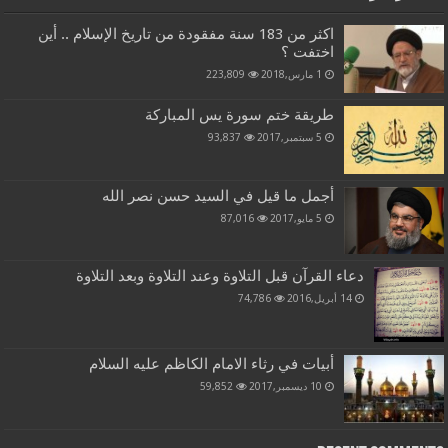
اكثر من 183 سنة مفقودة من تاريخ الإسلام .. أين
اختفت ؟
1 مارس,2018
223,809
طريقة ختم سورة يس المباركة
5 سبتمبر,2017
93,837
أجمل ما قيل في السيد حسن نصر الله
5 مايو,2017
87,016
دعاء القرآن قبل التلاوة وعند التلاوة وبعد التلاوة
14 أبريل,2016
74,786
أبيات في رثاء الامام الكاظم عليه السلام
10 ديسمبر,2017
59,852