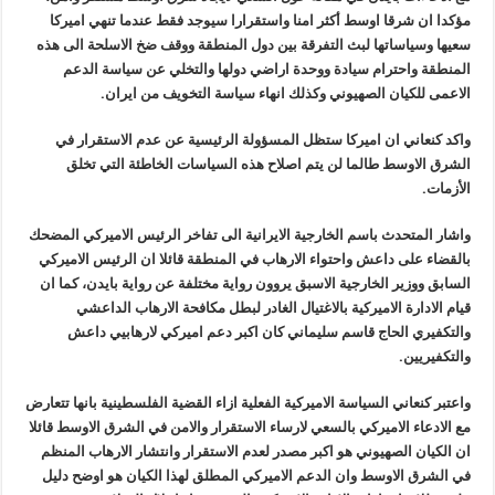
مؤكدا ان شرقا اوسط أكثر امنا واستقرارا سيوجد فقط عندما تنهي اميركا
سعيها وسياساتها لبث التفرقة بين دول المنطقة ووقف ضخ الاسلحة الى هذه
المنطقة واحترام سيادة ووحدة اراضي دولها والتخلي عن سياسة الدعم
الاعمى للكيان الصهيوني وكذلك انهاء سياسة التخويف من ايران.
واكد كنعاني ان اميركا ستظل المسؤولة الرئيسية عن عدم الاستقرار في
الشرق الاوسط طالما لن يتم اصلاح هذه السياسات الخاطئة التي تخلق
الأزمات.
واشار المتحدث باسم الخارجية الايرانية الى تفاخر الرئيس الاميركي المضحك
بالقضاء على داعش واحتواء الارهاب في المنطقة قائلا ان الرئيس الاميركي
السابق ووزير الخارجية الاسبق يروون رواية مختلفة عن رواية بايدن، كما ان
قيام الادارة الاميركية بالاغتيال الغادر لبطل مكافحة الارهاب الداعشي
والتكفيري الحاج قاسم سليماني كان اكبر دعم اميركي لارهابيي داعش
والتكفيريين.
واعتبر كنعاني السياسة الاميركية الفعلية ازاء القضية الفلسطينية بانها تتعارض
مع الادعاء الاميركي بالسعي لارساء الاستقرار والامن في الشرق الاوسط قائلا
ان الكيان الصهيوني هو اكبر مصدر لعدم الاستقرار وانتشار الارهاب المنظم
في الشرق الاوسط وان الدعم الاميركي المطلق لهذا الكيان هو اوضح دليل