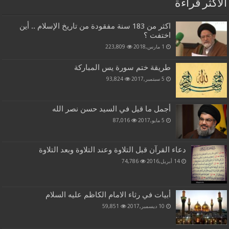
الاكثر قراءة
اكثر من 183 سنة مفقودة من تاريخ الإسلام .. أين
اختفت ؟
1 مارس,2018
223,809
طريقة ختم سورة يس المباركة
5 سبتمبر,2017
93,824
أجمل ما قيل في السيد حسن نصر الله
5 مايو,2017
87,016
دعاء القرآن قبل التلاوة وعند التلاوة وبعد التلاوة
14 أبريل,2016
74,786
أبيات في رثاء الامام الكاظم عليه السلام
10 ديسمبر,2017
59,851