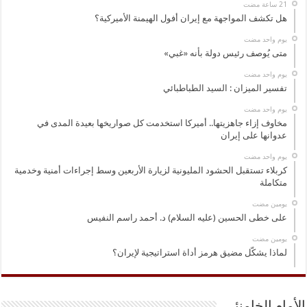
هل تكشف المواجهة مع إيران أفول الهيمنة الأميركية؟
‏يوم واحد مضت
متى يُوصف رئيس دولة بأنه «غبي»
‏يوم واحد مضت
تفسير الميزان : السيد الطباطبائي
‏يوم واحد مضت
مخاوف إزاء جاهزيتها.. أميركا استخدمت كل صواريخها بعيدة المدى في
عدوانها على إيران
‏يوم واحد مضت
كربلاء تستقبل الحشود المليونية لزيارة الأربعين وسط إجراءات أمنية وخدمية
متكاملة
‏يومين مضت
على خطى الحسين (عليه السلام) د. أحمد راسم النفيس
‏يومين مضت
لماذا يشكّل مضيق هرمز أداة استراتيجية لإيران؟