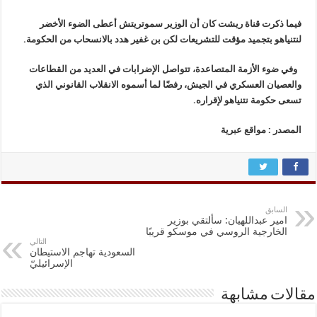
فيما ذكرت قناة ريشت كان أن الوزير سموتريتش أعطى الضوء الأخضر
لنتنياهو بتجميد مؤقت للتشريعات لكن بن غفير هدد بالانسحاب من الحكومة.
وفي ضوء الأزمة المتصاعدة، تتواصل الإضرابات في العديد من القطاعات
والعصيان العسكري في الجيش، رفضًا لما أسموه الانقلاب القانوني الذي
تسعى حكومة نتنياهو لإقراره.
المصدر : مواقع عبرية
السابق
امیر عبداللهیان: سألتقي بوزير
الخارجية الروسي في موسكو قريبًا
التالي
السعودية تهاجم الاستيطان
الإسرائيليّ
مقالات مشابهة