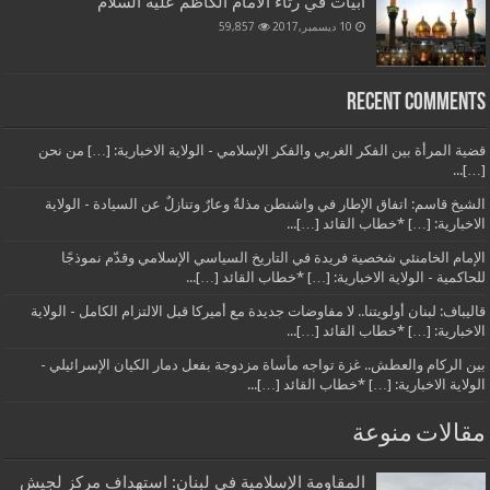
أبيات في رثاء الامام الكاظم عليه السلام
10 ديسمبر,2017
59,857
Recent Comments
قضية المرأة بين الفكر الغربي والفكر الإسلامي - الولاية الاخبارية: […] من نحن
[…]...
الشيخ قاسم: اتفاق الإطار في واشنطن مذلةٌ وعارٌ وتنازلٌ عن السيادة - الولاية
الاخبارية: […] *خطاب القائد […]...
الإمام الخامنئي شخصية فريدة في التاريخ السياسي الإسلامي وقدّم نموذجًا
للحاكمية - الولاية الاخبارية: […] *خطاب القائد […]...
قاليباف: لبنان أولويتنا.. لا مفاوضات جديدة مع أميركا قبل الالتزام الكامل - الولاية
الاخبارية: […] *خطاب القائد […]...
بين الركام والعطش.. غزة تواجه مأساة مزدوجة بفعل دمار الكيان الإسرائيلي -
الولاية الاخبارية: […] *خطاب القائد […]...
مقالات منوعة
المقاومة الإسلامية في لبنان: استهداف مركز لجيش