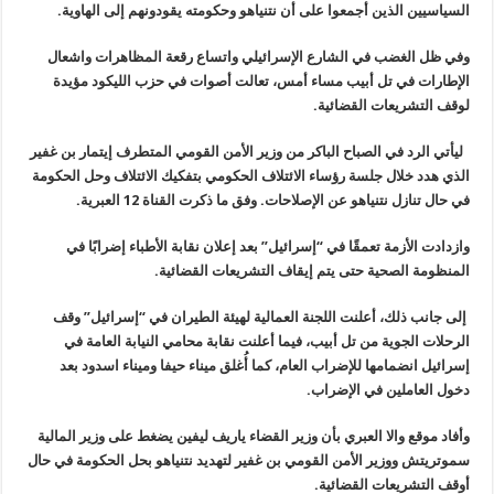
السياسيين الذين أجمعوا على أن نتنياهو وحكومته يقودونهم إلى الهاوية.
وفي ظل الغضب في الشارع الإسرائيلي واتساع رقعة المظاهرات واشعال
الإطارات في تل أبيب مساء أمس، تعالت أصوات في حزب الليكود مؤيدة
لوقف التشريعات القضائية.
ليأتي الرد في الصباح الباكر من وزير الأمن القومي المتطرف إيتمار بن غفير
الذي هدد خلال جلسة رؤساء الائتلاف الحكومي بتفكيك الائتلاف وحل الحكومة
في حال تنازل نتنياهو عن الإصلاحات. وفق ما ذكرت القناة 12 العبرية.
وازدادت الأزمة تعمقًا في “إسرائيل” بعد إعلان نقابة الأطباء إضرابًا في
المنظومة الصحية حتى يتم إيقاف التشريعات القضائية.
إلى جانب ذلك، أعلنت اللجنة العمالية لهيئة الطيران في “إسرائيل” وقف
الرحلات الجوية من تل أبيب، فيما أعلنت نقابة محامي النيابة العامة في
إسرائيل انضمامها للإضراب العام، كما أُغلق ميناء حيفا وميناء اسدود بعد
دخول العاملين في الإضراب.
وأفاد موقع والا العبري بأن وزير القضاء ياريف ليفين يضغط على وزير المالية
سموتريتش ووزير الأمن القومي بن غفير لتهديد نتنياهو بحل الحكومة في حال
أوقف التشريعات القضائية.