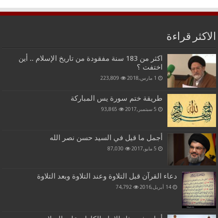
الاكثر قراءة
اكثر من 183 سنة مفقودة من تاريخ الإسلام .. أين
اختفت ؟
1 مارس,2018
223,809
طريقة ختم سورة يس المباركة
5 سبتمبر,2017
93,865
أجمل ما قيل في السيد حسن نصر الله
5 مايو,2017
87,030
دعاء القرآن قبل التلاوة وعند التلاوة وبعد التلاوة
14 أبريل,2016
74,792