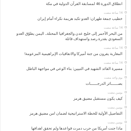
انطلاق الدورة 46 لمسابقة القرآن الدولية في مكة
خطيب جمعة طهران: العدو تكبد هزيمة نكراء أمام إيران
من البحر الأحمر إلى خليج عدن والجغرافيا المحتلة.. اليمن يطوّق العدو
السعودي بقدرة رصد واستهداف قاتلة
المغاربة يفرون من جنة أميركا والاتفاقيات الإبراهيمية المزعومة!
مسيرة القائد الشهيد في التبيين: بناء الوعي في مواجهة الباطل
‏يوم واحد مضت
بصــــــائر الدرجــــــات
‏يومين مضت
كيف يكون مستقبل مضيق هرمز
‏يومين مضت
التفاصيل الأولية للخطة الاستراتيجية لضمان امن مضيق هرمز
‏يومين مضت
ماذا جنت أمريكا من حرب دمرت قواعدها ولم تحقق اهدافها