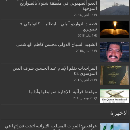
العدو الصهيوني في منطقة شتولا بالصواريخ
الموجهة
15 أكتوبر,2023
قصة د. ادواردو آنيلي – ايطاليا – كاثوليكي +
تصويري
1 يناير,2018
الشهيد السباح الدولي محسن كاظم الهاشمي
15 يناير,2018
المراجعات بقلم الإمام عبد الحسين شرف الدين
الموسوي 02
21 أكتوبر,2017
مواعظ قرآنية -الإجارة ضوابطها وآدابها
23 نوفمبر,2016
الاخيرة
عراقجي: القوات المسلحة الإيرانية أثبتت قدراتها في