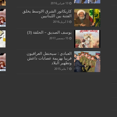
13 فبراير,2016
كاريكاتور الشرق الاوسط يخلق
الفتنة بين اللبنانيين
3 أبريل,2016
يوسف الصديق – الحلقة (3)
15 ديسمبر,2017
العبادي : سيحتفل العراقيون
قريبا بهزيمة عصابات داعش
وتطهير البلاد
7 يناير,2015