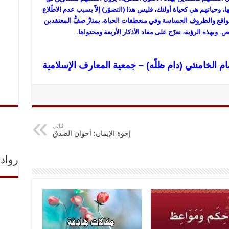
ا، وحياتهم هي كحياة أولئك، فليس هذا (التصوّر) إلاّ بسبب عدم الاطّلاع
مواقع والظروف الحساسة وفي منعطفات الحياة، يمتازُ صفُّ المعتقدين
. وبهذه الرؤية، نعرّج على مفاد الأذكار الأربعة ومحتواها.
م الخامنئي (دام ظلّه) – جمعية المعارف الإسلامية
التالي
إخوة الإيمان: أخوان الصدق
رواد 