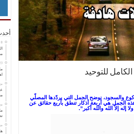
أحدث
ال
مض
ما
الكامل للتوحيد
اه
‏ي
عل
مح
وع والسجود، نوضح الجمل التي يردّدها المصلّي
، هذه الجمل هي أربعة أذكار تنطق بأربع حقائق عن
‏ي
 إله إلاّ الله والله أكبر”.
ما
تص
‏ي
هل