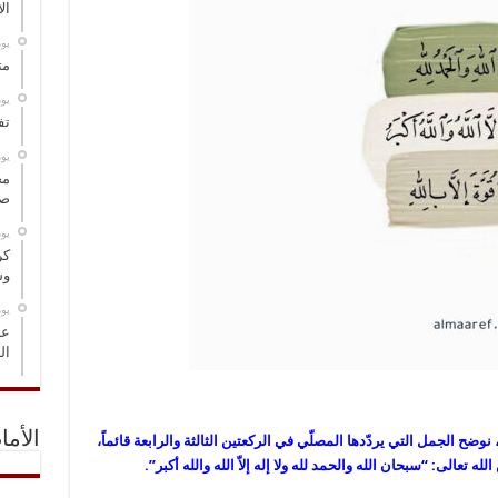
ال
‏ي
مت
‏ي
تف
‏ي
مخ
صو
‏ي
كر
وس
‏ي
عل
ال
الأما
ضح الجمل التي يردّدها المصلّي في الركعتين الثالثة والرابعة قائماً،
 تعالى: “سبحان الله والحمد لله ولا إله إلاّ الله والله أكبر”.