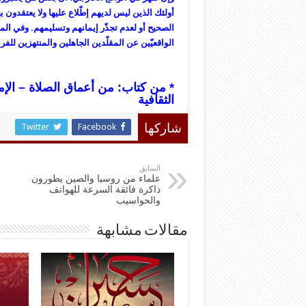
أولئك الذين ليس لديهم إطّلاع عليها ولا يعتقدون به
الصحيح أو لعدم تجذّر إيمانهم وتسليمهم. وفي ال
الواقعيّين عن المقلّدين الجاهلين والمنتهزين للفرص
* من كتاب: من أعماق الصلاة – الإما
الثقافية
Twitter
Facebook
شاركها
السابق
علماء من روسيا والصين يطورون
ذاكرة فائقة السرعة للهواتف
والحواسيب
مقالات مشابهة