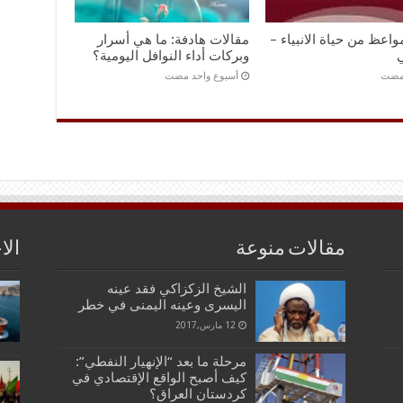
اعظ من حياة الانبياء –
مقالات هادفة: ما هي أسرار
ي
وبركات أداء النوافل اليومية؟
‏أسبوع واحد مضت
مقالات منوعة
الا
الشيخ الزكزاكي فقد عينه
اليسرى وعينه اليمنى في خطر
12 مارس,2017
مرحلة ما بعد “الإنهيار النفطي”:
كيف أصبح الواقع الإقتصادي في
كردستان العراق؟