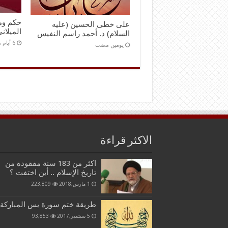
حكم ومو
على خطى الحسين (عليه
الميلان
السلام) د. أحمد راسم النفيس
‏يومين مضت
الاكثر قراءة
اكثر من 183 سنة مفقودة من
تاريخ الإسلام .. أين اختفت ؟
1 مارس,2018
223,809
طريقة ختم سورة يس المباركة
5 سبتمبر,2017
93,853