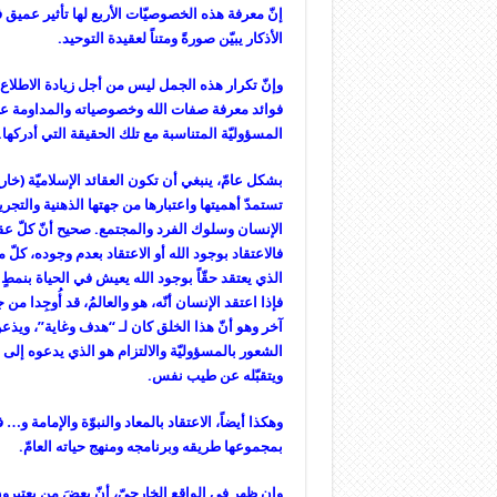
إنّ معرفة هذه الخصوصيّات الأربع لها تأثير عميق
الأذكار يبيّن صورةً ومتناً لعقيدة التوحيد.
وإنّ تكرار هذه الجمل ليس من أجل زيادة الاطلاع
فوائد معرفة صفات الله وخصوصياته والمداومة على 
المسؤوليّة المتناسبة مع تلك الحقيقة التي أدركها.
بشكل عامّ، ينبغي أن تكون العقائد الإسلاميّة (خار
تستمدّ أهميتها واعتبارها من جهتها الذهنية والتجريد
الإنسان وسلوك الفرد والمجتمع. صحيح أنّ كلّ عقي
فالاعتقاد بوجود الله أو الاعتقاد بعدم وجوده، كلّ م
الذي يعتقد حقّاً بوجود الله يعيش في الحياة بنمطٍ 
فإذا اعتقد الإنسان أنّه، هو والعالمُ، قد أُوجِدا
آخر وهو أنّ هذا الخلق كان لـ “هدف وغاية”، ويذعن ب
الشعور بالمسؤوليّة والالتزام هو الذي يدعوه إلى ا
ويتقبّله عن طيب نفس.
وهكذا أيضاً، الاعتقاد بالمعاد والنبوّة والإمامة 
بمجموعها طريقه وبرنامجه ومنهج حياته العامّ.
وإن ظهر في الواقع الخارجيّ، أنّ بعضَ من يعتبر