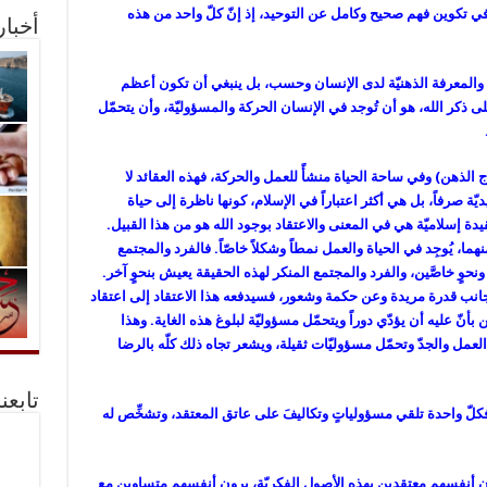
 في تكوين فهم صحيح وكامل عن التوحيد، إذ إنّ كلّ واحد من هذه
أخبا
 والمعرفة الذهنيّة لدى الإنسان وحسب، بل ينبغي أن تكون أعظم
ذكر الله، هو أن تُوجد في الإنسان الحركة والمسؤوليّة، وأن يتحمّل
ج الذهن) وفي ساحة الحياة منشأً للعمل والحركة، فهذه العقائد لا
يّة صرفاً، بل هي أكثر اعتباراً في الإسلام، كونها ناظرة إلى حياة
دة إسلاميّة هي في المعنى والاعتقاد بوجود الله هو من هذا القبيل.
نهما، يُوجِد في الحياة والعمل نمطاً وشكلاً خاصّاً. فالفرد والمجتمع
ونحوٍ خاصَّين، والفرد والمجتمع المنكر لهذه الحقيقة يعيش بنحوٍ آخر.
 من جانب قدرة مريدة وعن حكمة وشعور، فسيدفعه هذا الاعتقاد إلى اعتقاد
أنّ عليه أن يؤدّي دوراً ويتحمّل مسؤوليّة لبلوغ هذه الغاية. وهذا
لعمل والجدّ وتحمّل مسؤوليّات ثقيلة، ويشعر تجاه ذلك كلّه بالرضا
تابعن
و… فكلّ واحدة تلقي مسؤولياتٍ وتكاليفَ على عاتق المعتقد، وتشخِّص له
ون أنفسهم معتقدين بهذه الأصول الفكريّة، يرون أنفسهم متساوين مع