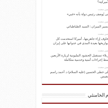
أميركية؟
ومين مضت
ى يُوصف رئيس دولة بأنه «غبي»
ومين مضت
سير الميزان : السيد الطباطبائي
ومين مضت
اوف إزاء جاهزيتها.. أميركا استخدمت كل
اريخها بعيدة المدى في عدوانها على إيران
ومين مضت
بلاء تستقبل الحشود المليونية لزيارة الأربعين
ط إجراءات أمنية وخدمية متكاملة
ومين مضت
ى خطى الحسين (عليه السلام) د. أحمد راسم
نفيس
م الخامنئي