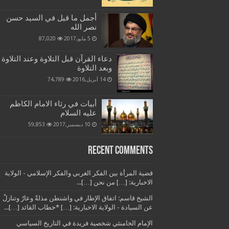
أجمل ما قيل في السيد حسن
نصر الله
5 مايو,2017
87,020
دعاء القرآن قبل التلاوة وعند التلاوة
وبعد التلاوة
14 أبريل,2016
74,789
أبيات في رثاء الامام الكاظم
عليه السلام
10 ديسمبر,2017
59,853
Recent Comments
قضية المرأة بين الفكر الغربي والفكر الإسلامي - الولاية
الاخبارية: […] من نحن […]...
الشيخ قاسم: اتفاق الإطار في واشنطن مذلةٌ وعارٌ وتنازلٌ
عن السيادة - الولاية الاخبارية: […] *خطاب القائد […]...
الإمام الخامنئي شخصية فريدة في التاريخ السياسي