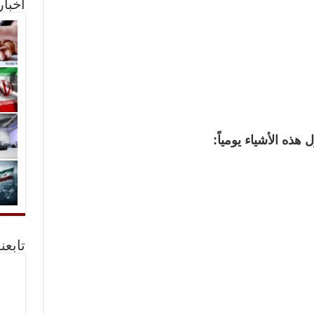
أخبا
تابعن