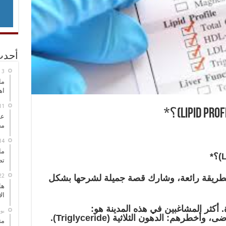
أحدث
ما
اه
عل
مح
ما
تص
طريقة رائعة، وشارك قصة جميلة لشرحها بشكل
هل
ال
 أكثر المشاغبين في هذه المدينة هو:
‏ي
رهم: الدهون الثلاثية (Triglyceride).
مت