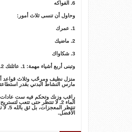
6. الفواكه
وحاول أن تنسى ثلاث أمور:
1. عمرك
2. ماضيك
3. شكاواك
وتبنى أربع أشياء مهمة: 1. عائلتك 2. أصدقاؤك 3. التفكير الإيجابي 4.
مارس النشاط البدني بقدر استطاعتك 
الأفضل.