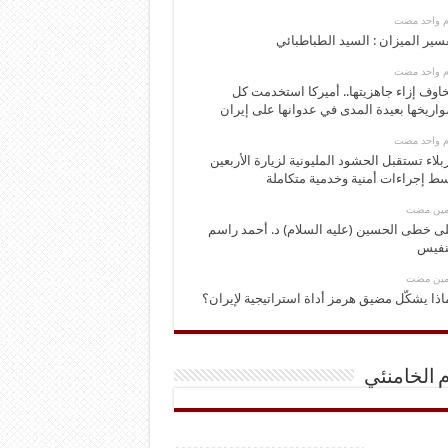
وم واحد مضت
سير الميزان : السيد الطباطبائي
وم واحد مضت
اوف إزاء جاهزيتها.. أميركا استخدمت كل
اريخها بعيدة المدى في عدوانها على إيران
وم واحد مضت
بلاء تستقبل الحشود المليونية لزيارة الأربعين
ط إجراءات أمنية وخدمية متكاملة
ومين مضت
ى خطى الحسين (عليه السلام) د. أحمد راسم
نفيس
ومين مضت
اذا يشكّل مضيق هرمز أداة استراتيجية لإيران؟
م الخامنئي