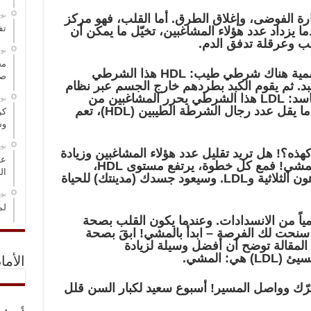
‏ي
رة الفوضى، وإغلاق الطرق. أما القلب، فهو مركز
تف
ما يزداد عدد هؤلاء المشاغبين، تخيّل ما يمكن أن
ب وعرقلة تدفق الدم.
‏ي
مخ
لكن، لحسن الحظ، في مدينتنا الجسمية هناك شرطي طيب: HDL هذا الشرطي
صو
د. ثم يقوم الكبد بطردهم خارج الجسم عبر نظام
التصريف. لكن هناك أيضاً شرطي فاسد: LDL هذا الشرطي يحرر المشاغبين من
‏ي
السجن ويعيدهم إلى الشوارع! وعندما يقل عدد رجال الشرطة الطيبين (HDL)، تعم
كر
وس
‏ي
ه؟! هل تريد تقليل عدد هؤلاء المشاغبين وزيادة
عل
عدد رجال الشرطة الطيبين؟ ابدأ بالمشي! فمع كل خطوة، يرتفع مستوى HDL،
ال
وينخفض كل من الكوليسترول والدهون الثلاثية وLDL. وسيعود جسدك (مدينتك) للحياة
‏ي
لم
اً من الانسدادات. وعندما يكون القلب بصحة
سنحت لك الفرصة – ابدأ بالمشي! ابقَ بصحة
المقالة توضح أن أفضل وسيلة لزيادة
الأما
يد HDL. فـ هيا، تحرّك وواصل المسير! أسبوع سعيد لكبار السن قلل