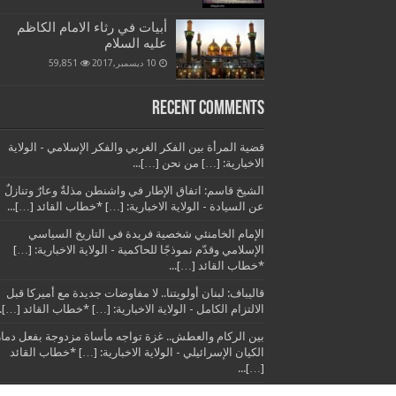
أبيات في رثاء الامام الكاظم
عليه السلام
10 ديسمبر,2017
59,851
Recent Comments
قضية المرأة بين الفكر الغربي والفكر الإسلامي - الولاية
الاخبارية: […] من نحن […]...
الشيخ قاسم: اتفاق الإطار في واشنطن مذلةٌ وعارٌ وتنازلٌ
عن السيادة - الولاية الاخبارية: […] *خطاب القائد […]...
الإمام الخامنئي شخصية فريدة في التاريخ السياسي
الإسلامي وقدّم نموذجًا للحاكمية - الولاية الاخبارية: […]
*خطاب القائد […]...
قاليباف: لبنان أولويتنا.. لا مفاوضات جديدة مع أميركا قبل
الالتزام الكامل - الولاية الاخبارية: […] *خطاب القائد […]..
بين الركام والعطش.. غزة تواجه مأساة مزدوجة بفعل دمار
الكيان الإسرائيلي - الولاية الاخبارية: […] *خطاب القائد
[…]...