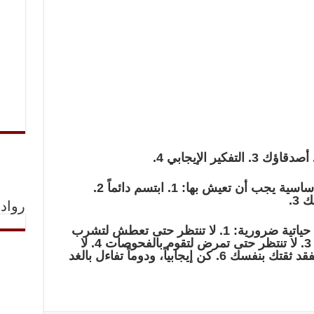
منزل نظيف ومرحّب وثلاث قواعد أساسية يجب أن تعيش بها: 1. ابتسم دائماً 2.
3.
رواد 
راقب وزنك وتحكم فيه ست عادات حياتية ضرورية: 1. لا تنتظر حتى تعطش لتشرب
الماء 2. لا تنتظر حتى تتعب لتستريح 3. لا تنتظر حتى تمرض لتقوم بالفحوصات 4. لا
تنتظر المعجزات، بل ثق بالله 5. لا تفقد ثقتك بنفسك 6. كن إيجابياً، ودوماً تفاءل بالغد