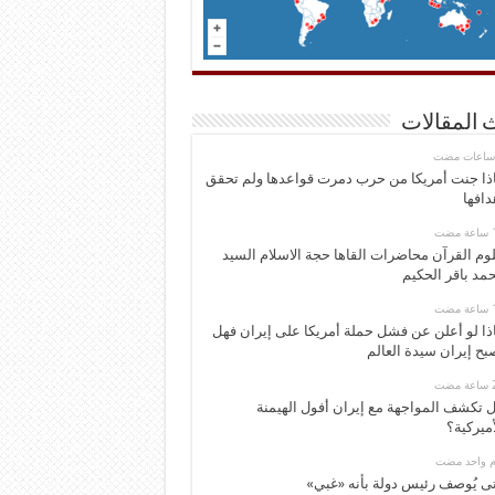
 المقالات
ذا جنت أمريكا من حرب دمرت قواعدها ولم تحقق
دافها
وم القرآن محاضرات القاها حجة الاسلام السيد
مد باقر الحكيم
ذا لو أعلن عن فشل حملة أمريكا على إيران فهل
بح إيران سيدة العالم
 تكشف المواجهة مع إيران أفول الهيمنة
أميركية؟
وم واحد مضت
ى يُوصف رئيس دولة بأنه «غبي»