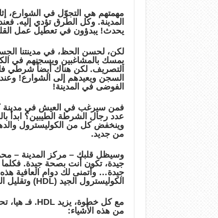
مهمتهم هي التجوّل في الشوارع، إثا
المدينة. وكل الطرق تؤدي إليه. فعند
يحدث! يبدؤون في تعطيل عمل القل
يمسك بالمشاغبين ويسجنهم في الكب
الفوضى في المدينة!
فمن سيرغب في العيش في مدينة كهذ
من جديد.
وسيظل قلبك – مركز المدينة – محمي
جيدة، تكون أنت بصحة جيدة. فكلما 
جيدة… وأتمنى لك دوام العافية هذه 
الكوليسترول الجيد (HDL) وتقليل السيئ (LDL) هي: المشي.
مع كل خطوة، يز
من هذه الأشياء: