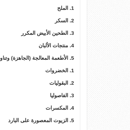
1. الملح
2.
السكر
3. الطحين الأبيض المكرر
4. منتجات الألبان
5. الأطعمة المعالجة (الجاهزة) وتناول هذه الأشياء يومياً:
1. الخضروات
2. البقوليات
3. الفاصوليا
4. المكسرات
5. الزيوت المعصورة على البارد