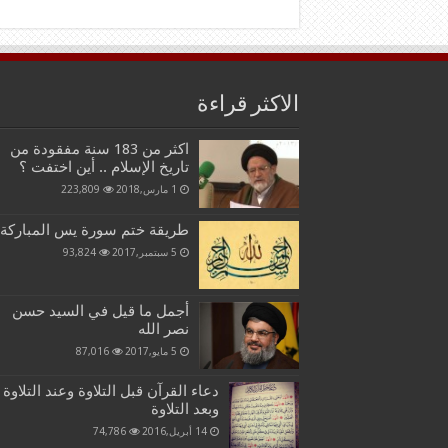
الاكثر قراءة
اكثر من 183 سنة مفقودة من
تاريخ الإسلام .. أين اختفت ؟
1 مارس,2018
223,809
طريقة ختم سورة يس المباركة
5 سبتمبر,2017
93,824
أجمل ما قيل في السيد حسن
نصر الله
5 مايو,2017
87,016
دعاء القرآن قبل التلاوة وعند التلاوة
وبعد التلاوة
14 أبريل,2016
74,786