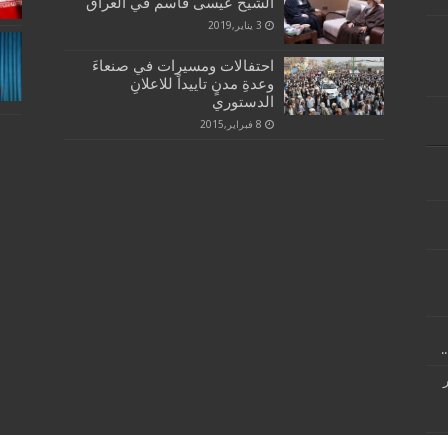
الشيخ عيسى قاسم في العراق
3 يناير,2019
احتفالات ومسيرات في صنعاءَ
وعدةِ مدنٍ تاييداً للاعلانِ
الدستوري
8 فبراير,2015
.