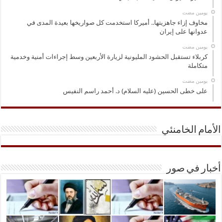
‏يومين مضت
مخاوف إزاء جاهزيتها.. أميركا استخدمت كل صواريخها بعيدة المدى في
عدوانها على إيران
‏يومين مضت
كربلاء تستقبل الحشود المليونية لزيارة الأربعين وسط إجراءات أمنية وخدمية
متكاملة
‏يومين مضت
على خطى الحسين (عليه السلام) د. أحمد راسم النفيس
الأمام الخامنئي
أخبار في صور