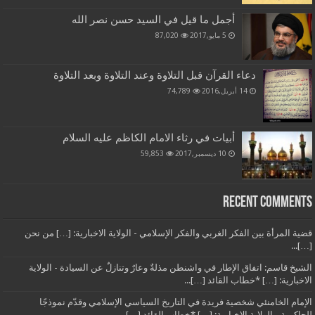
أجمل ما قيل في السيد حسن نصر الله
5 مايو,2017
87,020
دعاء القرآن قبل التلاوة وعند التلاوة وبعد التلاوة
14 أبريل,2016
74,789
أبيات في رثاء الامام الكاظم عليه السلام
10 ديسمبر,2017
59,853
Recent Comments
قضية المرأة بين الفكر الغربي والفكر الإسلامي - الولاية الاخبارية: […] من نحن
[…]...
الشيخ قاسم: اتفاق الإطار في واشنطن مذلةٌ وعارٌ وتنازلٌ عن السيادة - الولاية
الاخبارية: […] *خطاب القائد […]...
الإمام الخامنئي شخصية فريدة في التاريخ السياسي الإسلامي وقدّم نموذجًا
للحاكمية - الولاية الاخبارية: […] *خطاب القائد […]...