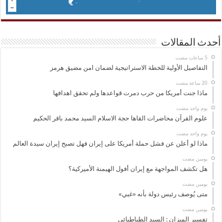
أحدث المقالات
التفاصيل الأولية للخطة الاستراتيجية لضمان امن مضيق هرمز
ماذا جنت أمريكا من حرب دمرت قواعدها ولم تحقق اهدافها
‏يوم واحد مضت
علوم القرآن محاضرات القاها حجة الاسلام السيد محمد باقر الحكيم
‏يوم واحد مضت
ماذا لو أعلن عن فشل حملة أمريكا على إيران فهل تصبح إيران سيدة العالم
‏يومين مضت
هل تكشف المواجهة مع إيران أفول الهيمنة الأميركية؟
‏يومين مضت
متى يُوصف رئيس دولة بأنه «غبي»
‏يومين مضت
تفسير الميزان : السيد الطباطبائي