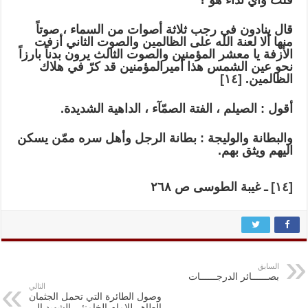
قال ينادون في رجب ثلاثة أصوات من السماء ، صوتاً
منها ألا لعنة الله على الظالمين والصوت الثاني أزفت
الأزفة يا معشر المؤمنين والصوت الثالث يرون بدناً بارزاً
نحو عين الشمس هذا أميرالمؤمنين قد كرّ في هلاك
الظالمين.
[١٤]
أقول : الصيلم ، الفتة الصمّآء ، الداهية الشديدة.
والبطانة والوليجة : بطانة الرجل وأهل سره ممّن يسكن
اليهم ويثق بهم.
[١٤]
ـ غيبة الطوسى ص ٢٦٨
السابق
بصــــــائر الدرجــــــات
التالي
وصول الطائرة التي تحمل الجثمان
الطاهر للامام الخامنئي الشهيد الى