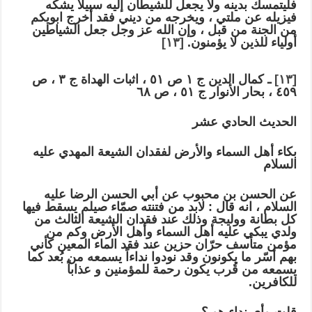
فليتمسك بدينه ولا يجعل للشيطان إليه سبيلاً يشكه
فيزيله عن ملتي ، ويخرجه من ديني فقد أخرج ابويكم
من الجنة من قبل ، وإن الله عز وجل جعل الشياطين
أولياء للذين لا يؤمنون.
[١٣]
[١٣]
ـ كمال الدين ج ١ ص ٥١ ، اثبات الهداة ج ٣ ، ص
٤٥٩ ، بحار الأنوار ج ٥١ ، ص ٦٨
الحديث الحادي عشر
بكاء أهل السماء والأرض لفقدان الشيعة المهدي عليه
السلام
عن الحسن بن محبوب عن أبي الحسن الرضا عليه
السلام ، انه قال : لابد من فتنته صمّاء صيلم يسقط فيها
كل بطانة ووليجة وذلك عند فقدان الشيعة الثالث من
ولدي يبكي عليه أهل السماء وأهل الأرض وكم من
مؤمن متأسف حرّان حزين عند فقد الماء المعين كأني
بهم أسّر ما يكونون وقد نودوا نداءاً يسمعه من بُعد كما
يسمعه من قُرب يكون رحمة للمؤمنين و عذاباً
للكافرين.
قلت وأي نداء هو ؟