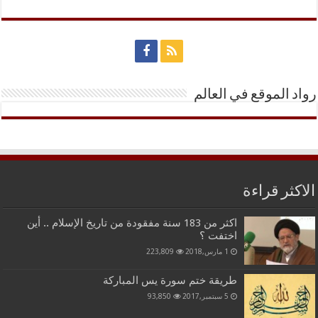
رواد الموقع في العالم
الاكثر قراءة
اكثر من 183 سنة مفقودة من تاريخ الإسلام .. أين
اختفت ؟
1 مارس,2018
223,809
طريقة ختم سورة يس المباركة
5 سبتمبر,2017
93,850