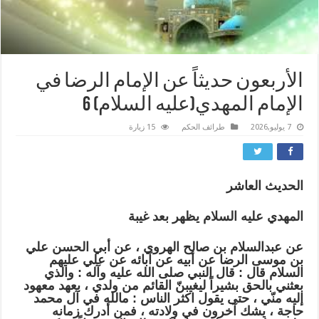
الأربعون حديثاً عن الإمام الرضا في
الإمام المهدي(عليه السلام) 6
7 يوليو,2026
طرائف الحكم
15 زيارة
الحديث العاشر
المهدي عليه السلام يظهر بعد غيبة
عن عبدالسلام بن صالح الهروي ، عن أبي الحسن علي
بن موسى الرضا عن أبيه عن آبائه عن علي عليهم
السلام قال : قال النبي صلى الله عليه وآله : والذي
بعثني بالحق بشيراً ليغيبنّ القائم من ولدي ، بعهد معهود
إليه منّي ، حتى يقول اكثر الناس : مالله في آل محمد
حاجة ، يشك آخرون في ولادته ، فمن أدرك زمانه