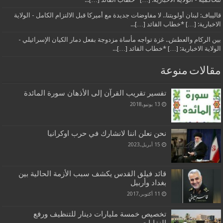
قاليباف: لبنان أولويتنا.. لا مفاوضات جديدة مع أميركا قبل الالتزام الكامل - الولاية
الاخبارية: […] *خطاب القائد […]...
بين الركام والعطش.. غزة تواجه مأساة مزدوجة بفعل دمار الكيان الإسرائيلي -
الولاية الاخبارية: […] *خطاب القائد […]...
مقالات منوعة
تفسير تقريب القرآن إلى الأذهان سورة المائدة
13 يونيو,2018
نحن نعلن اننا لانشارك في حرب اوكرانيا
15 أبريل,2023
قائد فيلق القدس يكشف سبب الأزمة الحالية بين
بغداد وأربيل
11 أكتوبر,2017
تخصيص خمسة مليارات دينار للتنظيف ورفع