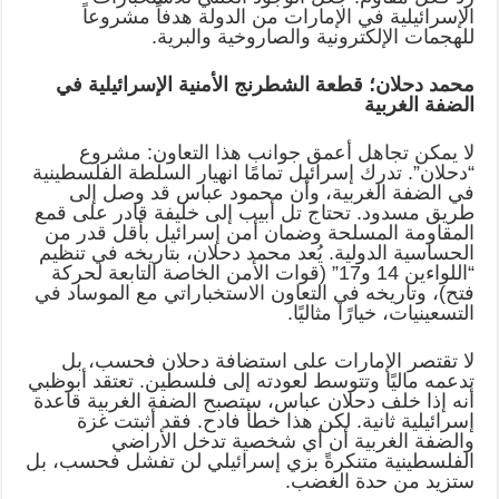
الإسرائيلية في الإمارات من الدولة هدفاً مشروعاً
للهجمات الإلكترونية والصاروخية والبرية.
محمد دحلان؛ قطعة الشطرنج الأمنية الإسرائيلية في
الضفة الغربية
لا يمكن تجاهل أعمق جوانب هذا التعاون: مشروع
“دحلان”. تدرك إسرائيل تمامًا انهيار السلطة الفلسطينية
في الضفة الغربية، وأن محمود عباس قد وصل إلى
طريق مسدود. تحتاج تل أبيب إلى خليفة قادر على قمع
المقاومة المسلحة وضمان أمن إسرائيل بأقل قدر من
الحساسية الدولية. يُعد محمد دحلان، بتاريخه في تنظيم
“اللواءين 14 و17” (قوات الأمن الخاصة التابعة لحركة
فتح)، وتاريخه في التعاون الاستخباراتي مع الموساد في
التسعينيات، خيارًا مثاليًا.
لا تقتصر الإمارات على استضافة دحلان فحسب، بل
تدعمه ماليًا وتتوسط لعودته إلى فلسطين. تعتقد أبوظبي
أنه إذا خلف دحلان عباس، ستصبح الضفة الغربية قاعدة
إسرائيلية ثانية. لكن هذا خطأ فادح. فقد أثبتت غزة
والضفة الغربية أن أي شخصية تدخل الأراضي
الفلسطينية متنكرةً بزي إسرائيلي لن تفشل فحسب، بل
ستزيد من حدة الغضب.