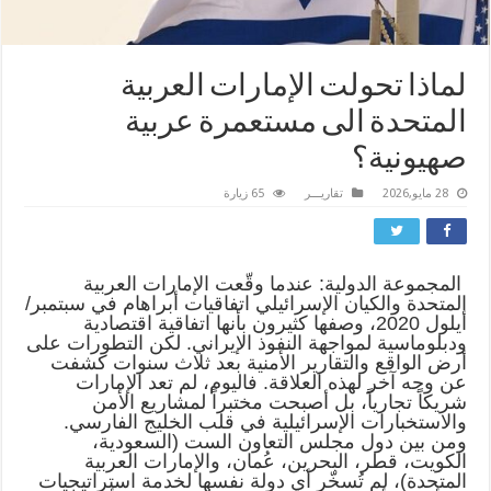
لماذا تحولت الإمارات العربية
المتحدة الى مستعمرة عربية
صهيونية؟
28 مايو,2026
تقاريـــر
65 زيارة
المجموعة الدولية: عندما وقّعت الإمارات العربية
المتحدة والكيان الإسرائيلي اتفاقيات أبراهام في سبتمبر/
أيلول 2020، وصفها كثيرون بأنها اتفاقية اقتصادية
ودبلوماسية لمواجهة النفوذ الإيراني. لكن التطورات على
أرض الواقع والتقارير الأمنية بعد ثلاث سنوات كشفت
عن وجه آخر لهذه العلاقة. فاليوم، لم تعد الإمارات
شريكاً تجارياً، بل أصبحت مختبراً لمشاريع الأمن
والاستخبارات الإسرائيلية في قلب الخليج الفارسي.
ومن بين دول مجلس التعاون الست (السعودية،
الكويت، قطر، البحرين، عُمان، والإمارات العربية
المتحدة)، لم تُسخّر أي دولة نفسها لخدمة استراتيجيات