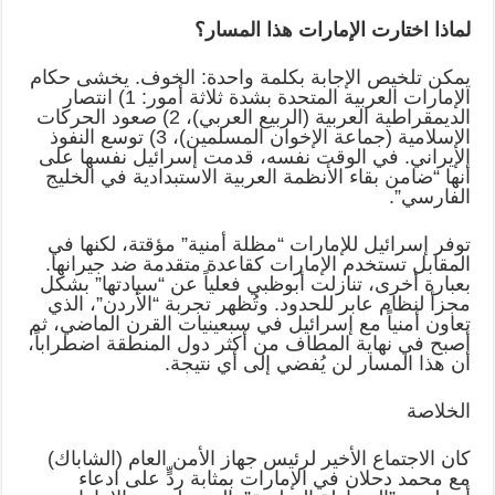
لماذا اختارت الإمارات هذا المسار؟
يمكن تلخيص الإجابة بكلمة واحدة: الخوف. يخشى حكام
الإمارات العربية المتحدة بشدة ثلاثة أمور: 1) انتصار
الديمقراطية العربية (الربيع العربي)، 2) صعود الحركات
الإسلامية (جماعة الإخوان المسلمين)، 3) توسع النفوذ
الإيراني. في الوقت نفسه، قدمت إسرائيل نفسها على
أنها “ضامن بقاء الأنظمة العربية الاستبدادية في الخليج
الفارسي”.
توفر إسرائيل للإمارات “مظلة أمنية” مؤقتة، لكنها في
المقابل تستخدم الإمارات كقاعدة متقدمة ضد جيرانها.
بعبارة أخرى، تنازلت أبوظبي فعلياً عن “سيادتها” بشكل
مجزأ لنظام عابر للحدود. وتُظهر تجربة “الأردن”، الذي
تعاون أمنياً مع إسرائيل في سبعينيات القرن الماضي، ثم
أصبح في نهاية المطاف من أكثر دول المنطقة اضطراباً،
أن هذا المسار لن يُفضي إلى أي نتيجة.
الخلاصة
كان الاجتماع الأخير لرئيس جهاز الأمن العام (الشاباك)
مع محمد دحلان في الإمارات بمثابة ردٍّ على ادعاء