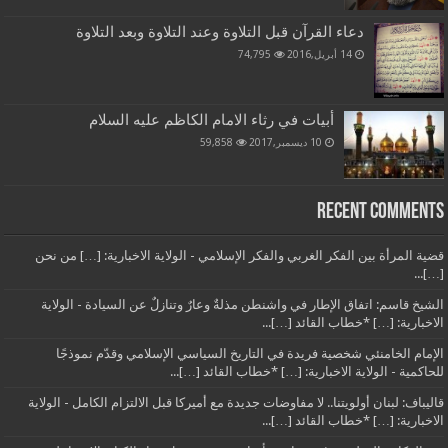
دعاء القرآن قبل التلاوة وعند التلاوة وبعد التلاوة
14 أبريل,2016
74,795
أبيات في رثاء الامام الكاظم عليه السلام
10 ديسمبر,2017
59,858
Recent Comments
قضية المرأة بين الفكر الغربي والفكر الإسلامي - الولاية الاخبارية: […] من نحن
[…]...
الشيخ قاسم: اتفاق الإطار في واشنطن مذلةٌ وعارٌ وتنازلٌ عن السيادة - الولاية
الاخبارية: […] *خطاب القائد […]...
الإمام الخامنئي شخصية فريدة في التاريخ السياسي الإسلامي وقدّم نموذجًا
للحاكمية - الولاية الاخبارية: […] *خطاب القائد […]...
قاليباف: لبنان أولويتنا.. لا مفاوضات جديدة مع أميركا قبل الالتزام الكامل - الولاية
الاخبارية: […] *خطاب القائد […]...