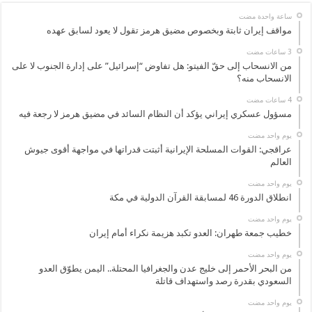
‏ساعة واحدة مضت
مواقف إيران ثابتة وبخصوص مضيق هرمز تقول لا يعود لسابق عهده
من الانسحاب إلى حقّ الفيتو: هل تفاوض “إسرائيل” على إدارة الجنوب لا على
الانسحاب منه؟
مسؤول عسكري إيراني يؤكد أن النظام السائد في مضيق هرمز لا رجعة فيه
‏يوم واحد مضت
عراقجي: القوات المسلحة الإيرانية أثبتت قدراتها في مواجهة أقوى جيوش
العالم
‏يوم واحد مضت
انطلاق الدورة 46 لمسابقة القرآن الدولية في مكة
‏يوم واحد مضت
خطيب جمعة طهران: العدو تكبد هزيمة نكراء أمام إيران
‏يوم واحد مضت
من البحر الأحمر إلى خليج عدن والجغرافيا المحتلة.. اليمن يطوّق العدو
السعودي بقدرة رصد واستهداف قاتلة
‏يوم واحد مضت