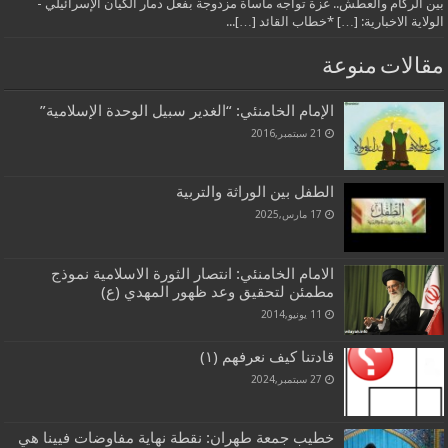
بين الركام والعطش.. غزة تواجه مأساة مزدوجة بفعل دمار الكيان الإسرائيلي -
الولاية الاخبارية: […] *خطاب القائد […]...
مقالات منوعة
الإمام الخامنئي: “الغدير سبيل الوحدة الإسلامية”
21 سبتمبر,2016
الطفل بين الوراثة والتربية
17 مارس,2025
الامام الخامنئي: انتصار الثورة الاسلامية نموذج
مطمئن لتحقيق وعد ظهور المهدي (ع)
11 يونيو,2014
قادتنا كيف نعرفهم (١)
27 سبتمبر,2024
خطيب جمعة طهران: نقطة نهاية مفاوضات فيينا هي