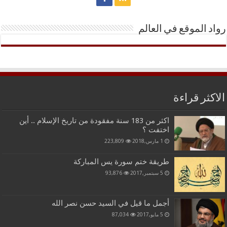
رواد الموقع في العالم
الاكثر قراءة
اكثر من 183 سنة مفقودة من تاريخ الإسلام .. أين
اختفت ؟
1 مارس,2018
223,809
طريقة ختم سورة يس المباركة
5 سبتمبر,2017
93,876
أجمل ما قيل في السيد حسن نصر الله
5 مايو,2017
87,034