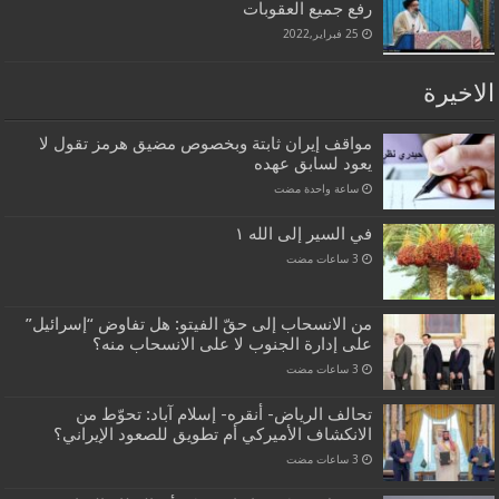
رفع جميع العقوبات
25 فبراير,2022
الاخيرة
مواقف إيران ثابتة وبخصوص مضيق هرمز تقول لا
يعود لسابق عهده
‏ساعة واحدة مضت
في السير إلى الله ١
من الانسحاب إلى حقّ الفيتو: هل تفاوض “إسرائيل”
على إدارة الجنوب لا على الانسحاب منه؟
تحالف الرياض- أنقره- إسلام آباد: تحوّط من
الانكشاف الأميركي أم تطويق للصعود الإيراني؟