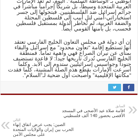
أبوظبي بـ”الوساطة السلمية”. اليوم، لم تعد الإمارات
العربية المتحدة وسيطاً، بل شريكاً إجرامياً مباشراً في
جرائم إسرائيل ضد الفلسطينيين. فبتحولها إلى جسر
استخباراتي-أمني لتل أبيب إلى فلسطين المحتلة
والضفة الغربية، لم تُخاطر الدولة بمستقبل فلسطين
فحسب، بل بأمنها القومي أيضاً.
إن أي دولة في مجلس التعاون الخليج الفارسي تعتقد
أنها تستطيع إقامة “تعاون محدود” مع إسرائيل والبقاء
بمنأى عن نيران الصراع فهي واهمة تماماً. فمنطقة
الخليج الفارسي تُدرك تاريخها جيداً: لا قاعدة تستضيف
جنوداً وجواسيس إسرائيليين ستدوم إلى الأبد. وكلما
أسرعت الإمارات بقطع هذه الصلة المشينة، كلما فقدت
“مكانتها الإقليمية” وأصبحت أول ضحية لـ”السلام”.
السابق
اقامة صلاة عيد الأضحى في المسجد
الأقصى بحضور 140 ألف فلسطيني
التالي
الصين: يجب عرض اتفاق إنهاء
الحرب بين إيران والولايات المتحدة
على مجلس الأمن