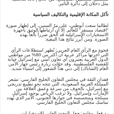
مثل دحلان إلى دائرة التأثير.
تآكل المكانة الإقليمية والتكاليف السياسية
لطالما سعت أبوظبي، على مرّ السنين، إلى إظهار صورة
“اقتصاد مستقر” للعالم. إلا أن ارتباطها الوثيق بأجهزة
الاستخبارات الإسرائيلية قد ألحق ضرراً بالغاً بهذه
الصورة. ومن أبرز نتائج هذا التبعية:
فجوة مع الرأي العام العربي: تُظهر استطلاعات الرأي
التي أجرتها مراكز عربية أن أكثر من 80% من مواطني
الدول العربية يعتبرون أي تعاون أمني مع إسرائيل خيانة
للقضية الفلسطينية. وقد حوّلت زيارة رئيس جهاز الأمن
العام (الشاباك) إلى دبي هذا الشعور إلى استياء شديد.
فقدان الثقة في مجلس التعاون الخليج الفارسي: تشعر
المملكة العربية السعودية، التي تتجه نحو تطبيع تدريجي
مع إسرائيل، بالخوف من سرعة وعمق العلاقة بين
الإمارات وإسرائيل. ولا ترغب الرياض بوجود إسرائيل
مسلحة ومتجسسة في جوارها الجنوبي، الأمر الذي يُهدد
تماسك مجلس التعاون الخليج الفارسي.
رد فعل مقاوم: جعل الوجود العلني للاستخبارات