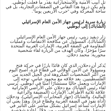
تل أبيب الأمنية والاستخباراتية بقدر ما فعلت أبوظبي.
ولم يكن ذروة هذا التفاني في الصفقات التجارية، بل في
ساحة المعركة وفي “حرب الأربعين يوماً”.
زيارة سرية لرئيس جهاز الأمن العام الإسرائيلي
(الشاباك) إلى أبوظبي
زار ديفيد زيني، رئيس جهاز الأمن العام الإسرائيلي
(الشاباك)، المسؤول عن مكافحة الانتفاضات وعمليات
المقاومة في الضفة الغربية، الإمارات العربية المتحدة
سرًا مؤخرًا. وكان الهدف من الزيارة لقاء شخصية
محورية: محمد دحلان.
يُذكر أن دحلان، الذي كان قائدًا بارزًا في حركة فتح
ومسؤولًا عن الأمن الوقائي في قطاع غزة، أصبح اليوم
من أكثر الشخصيات المكروهة لدى الجيل الجديد من
الفلسطينيين. بعد خلافه مع محمود عباس، توجه إلى
الإمارات ويعمل حاليًا مستشارًا أمنيًا في أبوظبي. يُرسي
لقاء رئيس الشاباك مع دحلان على الأراضي الإماراتية
علاقة ثلاثية الأطراف: الإمارات (المضيفة والراعية
المالية)، والشاباك (جهاز المخابرات الإسرائيلي)، ودحلان
(أداة نفوذ في الضفة الغربية وقطاع غزة). وهذا يعني أن
الإمارات تُساعد إسرائيل بشكل مباشر على التأثير في
مستقبل فلسطين السياسي، من خلال إعادة شخصية