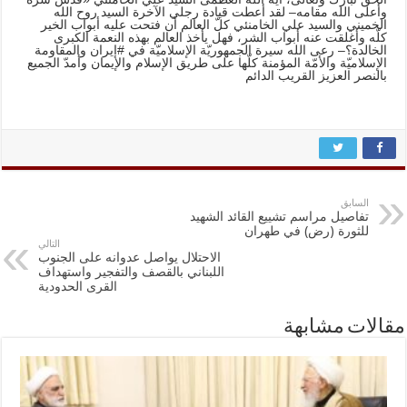
وأعلى الله مقامه
– لقد أعطت قيادة رجلي الآخرة السيد روح الله
الخميني والسيد علي الخامنئي كلّ العالم أن فتحت عليه أبواب الخير
كلّه وأغلقت عنه أبواب الشر، فهل يأخذ العالم بهذه النعمة الكبرى
الخالدة؟
– رعى الله سيرة الجمهوريّة الإسلاميّة في #إيران والمقاومة
الإسلاميّة والأمّة المؤمنة كلّها على طريق الإسلام والإيمان وأمدّ الجميع
بالنصر العزيز القريب الدائم
السابق
تفاصيل مراسم تشييع القائد الشهيد
للثورة (رض) في طهران
التالي
الاحتلال يواصل عدوانه على الجنوب
اللبناني بالقصف والتفجير واستهداف
القرى الحدودية
مقالات مشابهة