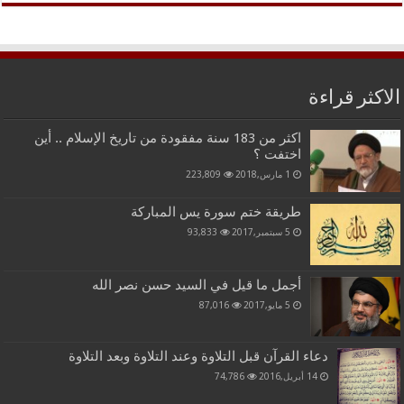
الاكثر قراءة
اكثر من 183 سنة مفقودة من تاريخ الإسلام .. أين
اختفت ؟
1 مارس,2018
223,809
طريقة ختم سورة يس المباركة
5 سبتمبر,2017
93,833
أجمل ما قيل في السيد حسن نصر الله
5 مايو,2017
87,016
دعاء القرآن قبل التلاوة وعند التلاوة وبعد التلاوة
14 أبريل,2016
74,786