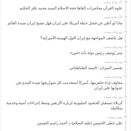
علوم القرآن محاضرات القاها حجة الاسلام السيد محمد باقر الحكيم
ماذا لو أعلن عن فشل حملة أمريكا على إيران فهل تصبح إيران سيدة العالم
‏يوم واحد مضت
هل تكشف المواجهة مع إيران أفول الهيمنة الأميركية؟
‏يوم واحد مضت
متى يُوصف رئيس دولة بأنه «غبي»
‏يوم واحد مضت
تفسير الميزان : السيد الطباطبائي
‏يوم واحد مضت
مخاوف إزاء جاهزيتها.. أميركا استخدمت كل صواريخها بعيدة المدى في
عدوانها على إيران
‏يوم واحد مضت
كربلاء تستقبل الحشود المليونية لزيارة الأربعين وسط إجراءات أمنية وخدمية
متكاملة
‏يومين مضت
على خطى الحسين (عليه السلام) د. أحمد راسم النفيس