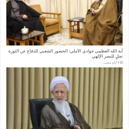
آية الله العظمى جوادي الآملي: الحضور الشعبي للدفاع عن الثورة
تجلٍ للنصر الإلهي