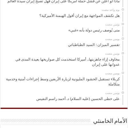
ماذا لو أعلن عن فشل حملة أمريكا على إيران فهل تصبح إيران سيدة العالم
‏يوم واحد مضت
هل تكشف المواجهة مع إيران أفول الهيمنة الأميركية؟
‏يومين مضت
متى يُوصف رئيس دولة بأنه «غبي»
‏يومين مضت
تفسير الميزان : السيد الطباطبائي
‏يومين مضت
مخاوف إزاء جاهزيتها.. أميركا استخدمت كل صواريخها بعيدة المدى في
عدوانها على إيران
‏يومين مضت
كربلاء تستقبل الحشود المليونية لزيارة الأربعين وسط إجراءات أمنية وخدمية
متكاملة
‏يومين مضت
على خطى الحسين (عليه السلام) د. أحمد راسم النفيس
الأمام الخامنئي