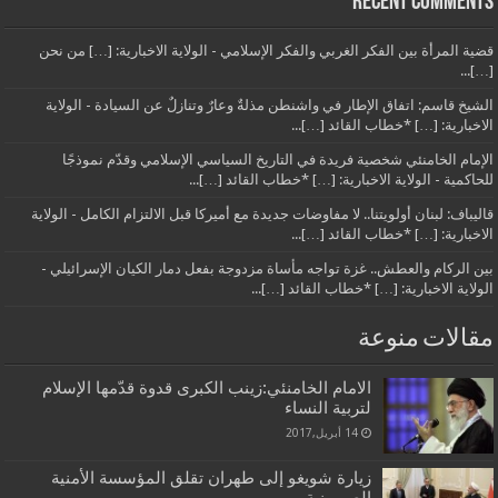
Recent Comments
قضية المرأة بين الفكر الغربي والفكر الإسلامي - الولاية الاخبارية: […] من نحن
[…]...
الشيخ قاسم: اتفاق الإطار في واشنطن مذلةٌ وعارٌ وتنازلٌ عن السيادة - الولاية
الاخبارية: […] *خطاب القائد […]...
الإمام الخامنئي شخصية فريدة في التاريخ السياسي الإسلامي وقدّم نموذجًا
للحاكمية - الولاية الاخبارية: […] *خطاب القائد […]...
قاليباف: لبنان أولويتنا.. لا مفاوضات جديدة مع أميركا قبل الالتزام الكامل - الولاية
الاخبارية: […] *خطاب القائد […]...
بين الركام والعطش.. غزة تواجه مأساة مزدوجة بفعل دمار الكيان الإسرائيلي -
الولاية الاخبارية: […] *خطاب القائد […]...
مقالات منوعة
الامام الخامنئي:زينب الكبرى قدوة قدّمها الإسلام
لتربية النساء
14 أبريل,2017
زيارة شويغو إلى طهران تقلق المؤسسة الأمنية