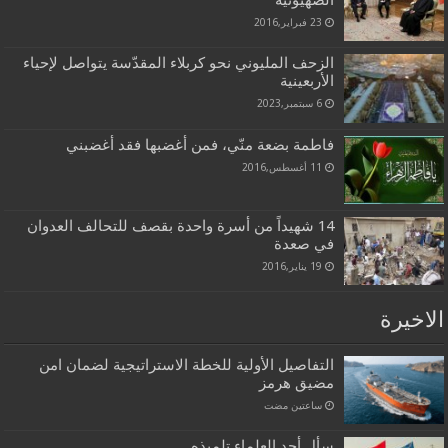
الصهيونية
23 فبراير,2016
الزحف المليوني نحو كربلاء المقدّسة يتواصل لإحياء
الأربعينية
6 سبتمبر,2023
فاطمة بضعة منّي، فمن أغضبها فقد أغضبني
11 أغسطس,2016
14 شهيداً من أسرة واحدة بقصف للتحالف العدوان
في صعدة
19 يناير,2016
الاخيرة
التفاصيل الأولية للخطة الاستراتيجية لضمان امن
مضيق هرمز
‏ساعتين مضت
سأل أحد العلماء تلميذه