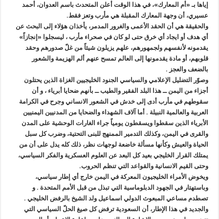
إياها بـ «أم المعارك»، في هذا الوقت أعلن المتحدث باسم العدوان، أحمد
عسيري، أن وجهة المعارك المقبلة هي مأرب وتعز فقط.
والحقيقة هي أن الحقد الأعمى والغرور المدمر، يأخذان هؤلاء إلى البحث عن
أي هدف أو ايجاد أي خرق حتى لو كان في صحراء مأرب ، ليسجلوا «إنجازاً»
يقدمونه لأنفسهم ولجمهورهم، علهم يزيلون شيئاً من غلّ صدورهم وحقد
قلوبهم، أو مادة يقدمونها إلى العالم تمسح عنهم ألم الهزيمة والشعور
بالضعف والعجز .
وصوّر التضليل الإعلامي والسياسي الجنود الخليجيين الغزاة الذين يحتلون
أجزاء من اليمن ــ هذا البلد الفقير والطيب ــ بأنهم ضحايا أبرياء ، و أن
سقوطهم في مأرب أدى إلى خدش في الشعور الانساني وجرح في الكرامة
العربية والعالمية النبيلة . أما آلاف الشهداء والضحايا من المدنيين اليمنيين
الأبرياء الذين سقطوا ويسقطون يومياً جراء الغارات الوحشية على المدن
والقرى في اليمن، وكذلك التدمير الممنهج للبنى التحتية، وضرب كل سبل
الحياة والعيش وكأنها مسألة خاضعة لوجهات نظر، ذلك كله يدل على أن من
يمتلك القرار الخليجي بعيد كل البعد عن العلوم العسكرية والفكر السياسي،
وحتى القيم الانسانية والقواعد التي تنظم الحروب.
ويخوض الأمراء الخليجيون المعركة في اليمن خارج أي إطار سياسي،
وباستهتار في الجهود الدبلوماسية التي تبذل من قبل الأمم المتحدة . و
تصطدم مساعي المبعوث الدولي اسماعيل ولد الشيخ بالرفض الخليجي .
والجديد في هذا الإطار، أن السعودية ترفض كل صيغ الحلّ السياسي التي