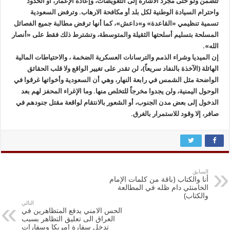
تتضمن ولو حتى مجرد الاشارة إلى التعويضات، وإعادة الإعمار، أو الحدود
واحترام السيادة الوطنية لكل بلد أو مكافحة الارهاب. وترفض السعودية
تسمية تنظيمي «القاعدة» و»داعش»، كما أنها ترفض مطالبة جميع الفصائل
المسلحة بتسليم أسلحتها الثقيلة والمتوسطة، وتشترط ذلك فقط على «أنصار
الله».
إن الميديا وشراء الذمم والترسانات العسكرية الضخمة ، والاحتياطات المالية
الهائلة (الآخذة بالنفاد سريعاً)، لن تقدر على تغيير الواقع ولا قلب الحقائق
الواضحة مثل الشمس في رابعة النهار، وهي أن السعودية وأخواتها غرقوا في
الوحول اليمنية، ولن يجدوا مخرجاً للتخلص منها. وما الإغراء المحفز لهم بعد
الدخول إلى بعض مدن الجنوب، أو الشعور بالانتقام لواقعة مقتل جنودهم في
صافر، إلا وقود للاستمرار بالغرق.
السابق
أنا والكتاب (باقة من كلمات الإمام
الخامنئي دام ظله في المطالعة
والكتاب)
التالي
الحس الامني يدفع المتظاهرين في
العراق الى تعليق التظاهر بسبب
تدخل سفارة امريكا وسفارات