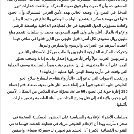
المستويات، وأن لا صوت يعلو فوق صوت المعركة. وأطلقت شعارات تبرر
التدخل في اليمن، وأن وضعه الحالي يهدد الأمن العربي المشترك، وأن الجنود
قتلوا في مهمة عسكرية يقتضيها الواجب الوطني والدفاع عن حدود الوطن.
وكعادة مسؤولي الدول الخليجية في حل قضاياهم الداخلية بواسطة الرشى
والإغراء بالمال، أعلن ولي ولي العهد السعودي، محمد بن سلمان، تقديم مبلغ
مليون ريال سعودي لكل أسرة قتيل خليجي من الذين قتلوا في صافر، فيما
أعفيت أسرهم من الضرائب والرسوم والمدارس وغيرها.
وتحركت الماكينة الخارجية للخليجيين بالطلب من كل الاصدقاء والتابعين
والمرتهنين العرب، دولاً وأحزاباً، ضرورة إصدار بيانات إدانة وشجب تصوّر
اليمن على أنه «المعتدي»، بل إن بعضهم ذهب بعيداً بالمزايدة بوصف العملية
التي وقعت في مأرب وسط اليمن بأنها عملية «إرهابية»!
وارتفعت الاصوات التي تدعو إلى «الثأر والانتقام»، ليسارع سلاح الجو
الخليجي بتلبية الدعوة فوراً عبر إلقاء حمم النار على مدينة صنعاء، فتم إحصاء
380 إغارة جوية في غضون 60 ساعة، محوّلة حياة الملايين من السكان الآمنين
إلى جحيم، بالإضافة إلى قتل وجرح المئات من أبناء العاصمة وتدمير حارات
بأكملها .
وسلطت الأضواء الإعلامية والسياسية على الحشود العسكرية الضخمة في
صحراء مأرب، وبدا أن الإعلام الخليجي مربك في تغطيته للحشد. فبينما تدعي
القنوات الفضائية الكبيرة أن الحشد يتم تجهيزه لـ «معركة صنعاء» واصفين