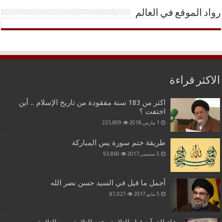
رواد الموقع في العالم
الاكثر قراءة
اكثر من 183 سنة مفقودة من تاريخ الإسلام .. أين
اختفت ؟
1 مارس,2018
223,809
طريقة ختم سورة يس المباركة
5 سبتمبر,2017
93,860
أجمل ما قيل في السيد حسن نصر الله
5 مايو,2017
87,027