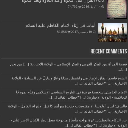
دعاء القرآن قبل التلاوة وعند التلاوة وبعد التلاوة
14 أبريل,2016
74,792
أبيات في رثاء الامام الكاظم عليه السلام
10 ديسمبر,2017
59,856
Recent Comments
قضية المرأة بين الفكر الغربي والفكر الإسلامي - الولاية الاخبارية: […] من نحن
[…]...
الشيخ قاسم: اتفاق الإطار في واشنطن مذلةٌ وعارٌ وتنازلٌ عن السيادة - الولاية
الاخبارية: […] *خطاب القائد […]...
الإمام الخامنئي شخصية فريدة في التاريخ السياسي الإسلامي وقدّم نموذجًا
للحاكمية - الولاية الاخبارية: […] *خطاب القائد […]...
قاليباف: لبنان أولويتنا.. لا مفاوضات جديدة مع أميركا قبل الالتزام الكامل - الولاية
الاخبارية: […] *خطاب القائد […]...
بين الركام والعطش.. غزة تواجه مأساة مزدوجة بفعل دمار الكيان الإسرائيلي -
الولاية الاخبارية: […] *خطاب القائد […]...