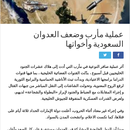
عملية مأرب وضعف العدوان
السعودية وأخواتها
أثر عملية صافر النوعية في مأرب التي أدت إلى هلاك عشرات الجنود
الخليجيين قبل أسبوع ، بدّلت القنوات الفضائية الخليجية ، بما فيها قنوات
الدراما برامجها الاعتيادية، وبدأت تبث الأناشيد الحماسية والبرامج الثورية
لرفع الروح المعنوية، وتحولت الشاشات إلى النقل المباشر من جبهات القتال
و إجراء المقابلات مع الضباط والجنود لإبراز «البطولة والشجاعة» لديهم،
ولعرض القدرات العسكرية المتفوقة للجيوش الخليجية.
وفي إجراء غير معتاد أثناء الحروب، أعلنت دولة الإمارات الحداد ثلاثة أيام على
قتلاها، كما نكست الاعلام، واتشحت المدن بالسواد.
وبدا أن الدول الخليجية المشاركة في العدوان مستنفرة على كل الصعد وأعلى