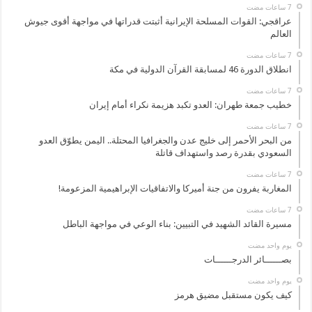
عراقجي: القوات المسلحة الإيرانية أثبتت قدراتها في مواجهة أقوى جيوش
العالم
انطلاق الدورة 46 لمسابقة القرآن الدولية في مكة
خطيب جمعة طهران: العدو تكبد هزيمة نكراء أمام إيران
من البحر الأحمر إلى خليج عدن والجغرافيا المحتلة.. اليمن يطوّق العدو
السعودي بقدرة رصد واستهداف قاتلة
المغاربة يفرون من جنة أميركا والاتفاقيات الإبراهيمية المزعومة!
مسيرة القائد الشهيد في التبيين: بناء الوعي في مواجهة الباطل
‏يوم واحد مضت
بصــــــائر الدرجــــــات
‏يوم واحد مضت
كيف يكون مستقبل مضيق هرمز