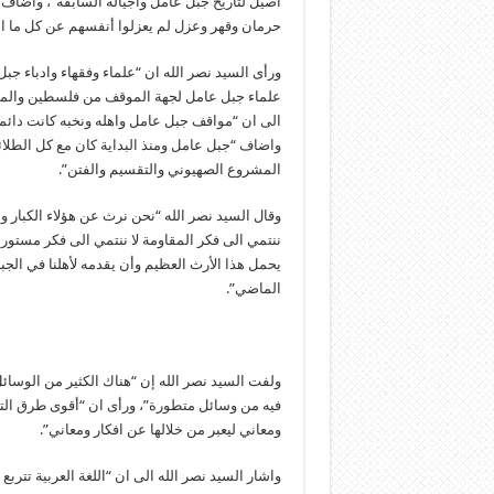
اصيل لتاريخ جبل عامل واجياله السابقة”، واضاف 
حرمان وقهر وعزل لم يعزلوا أنفسهم عن كل ما اص
ورأى السيد نصر الله ان “علماء وفقهاء وادباء جبل
علماء جبل عامل لجهة الموقف من فلسطين والموا
الى ان “مواقف جبل عامل واهله ونخبه كانت دائما
واضاف “جبل عامل ومنذ البداية كان مع كل الطلائ
المشروع الصهيوني والتقسيم والفتن”.
وقال السيد نصر الله “نحن نرث عن هؤلاء الكبار وع
ننتمي الى فكر المقاومة لا ننتمي الى فكر مستورد
يحمل هذا الأرث العظيم وأن يقدمه لأهلنا في الجب
الماضي”.
ولفت السيد نصر الله إن “هناك الكثير من الوسائ
فيه من وسائل متطورة”، ورأى ان “أقوى طرق التع
ومعاني ليعبر من خلالها عن افكار ومعاني”.
واشار السيد نصر الله الى ان “اللغة العربية تتر