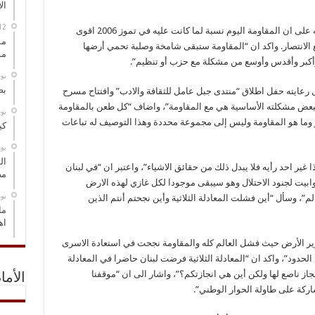
ال
شدد الامين العام لحزب الله السيد حسن نصر الله على ان المقاومة اليوم نسبة لما كانت عليه في تموز 2006 اقوى
مس
ع الانتصار. واكد ان “المقاومة ستبقى شامخة وصلبة تحمي أرضها
مو
أكبر وأقدس وأوسع من مشكلة مع حزب أو تنظيم”.
‏ي
بص
 رعايته حفل اطلاق “منتدى جبل عامل للثقافة والادب” وافتتاح مسرح
“البعض مشكلته الأساسية هي مع المقاومة”، واضاف “كل طعن بالمقاومة
‏ي
ما هو المقاومة وليس إلى مجموعة محددة وهذا التوصيف له تباعات
كي
‏ي
ال
غير احد رأيه فلا يبدل ذلك من حقائق الاشياء”، واعتبر ان “في لبنان
مض
بيت لجنود الاحتلال وهو سيبقى موجودا لكل غازي لهذه الارض
‏ي
”، وسأل “أين فشلت المعادلة الثلاثية وأين نجحتم أنتم الذين
ما
اه
رير الأرض حيث فشل العالم كله والمقاومة نجحت في استعادة الاسرى
ود”، واكد ان “المعادلة الثلاثية فرضت لبنان حاضرا في المعادلة
نجاز ناصع لها ولكن أين هي انجازتكم؟”، واشار الى ان “موقفنا
الأما
كة على طاولة الحوار الوطني”.