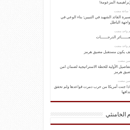
إبراهيمية المزعومة!
يرة القائد الشهيد في التبيين: بناء الوعي في
اجهة الباطل
وم واحد مضت
ــــــائر الدرجــــــات
وم واحد مضت
ف يكون مستقبل مضيق هرمز
ومين مضت
تفاصيل الأولية للخطة الاستراتيجية لضمان امن
يق هرمز
ومين مضت
ذا جنت أمريكا من حرب دمرت قواعدها ولم تحقق
دافها
م الخامنئي