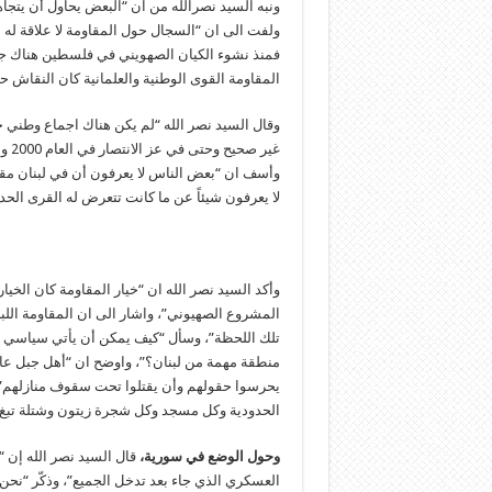
ونبه السيد نصرالله من ان “البعض يحاول أن يتجا
فمنذ نشوء الكيان الصهويني في فلسطين هناك جد
المقاومة القوى الوطنية والعلمانية كان النقاش ح
وقال السيد نصر الله “لم يكن هناك اجماع وطني 
غير
لا يعرفون شيئاً عن ما كانت تتعرض له القرى الحدو
وأكد السيد نصر الله ان “خيار المقاومة كان الخيا
المشروع الصهيوني”، واشار الى ان المقاومة اللبن
تلك اللحظة”، وسأل “كيف يمكن أن يأتي سياسي لب
منطقة مهمة من لبنان؟”، واوضح ان “أهل جبل عا
يحرسوا حقولهم وأن يقتلوا تحت سقوف منازلهم”،
الحدودية وكل مسجد وكل شجرة زيتون وشتلة تبغ”
وحول الوضع في سورية،
قال السيد نصر الله إن 
العسكري الذي جاء بعد تدخل الجميع”، وذكّر “نحن من