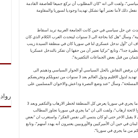
لسياسي”، ولفت الى انه “كان المطلوب أن نركع جميعا للعاصفة القادمة
فعل ذلك لأننا نعتبر أنها تشكل تهديدا وجوديا لسوريا والمقاومة
نتحدث عن حل سياسي في حين كانت الجامعة العربية تريد اسقاط
النظام وبعد 3 سنوات وجدنا مقرارات القمة العربية”، وسأل “هل كنا بحاجة الى 3 سنوات ليتحدث العرب الكلام الذي كان
ضاف ان “أول تدخل عسكري لنا في سوريا كان في منطقة السيدة زينب
يرة جدا”، وتابع “تركيا تعتبر أن من حقها أن تفكر بالتدخل عسكريا
عثمان من قبل بعض الجماعات التكفيرية”.
كان يرفض النقاش بالحل السياسي أو الحوار السياسي وذهبتم الى
الحل العسكري”، واضاف “اليوم انتم تتحدثون عن تهديد لدول الاقليم ودول العالم بعد 3 سنوات من تمويلكم وتحريضكم
 المسلحة”، وسأل “عند وضع النصرة وداعش والاخوان المسلمين على
رواد 
واشار السيد نصر الله الى انه “منذ البداية قلنا إن ما يجري في سوريا يعرض كل المنطقة لخطر الارهاب والتكفير وبعد 3
ا لائحة ارهاب”، ولفت الى ان “ما يجري في سوريا تجاوز المطالب
ذي لا يقبل الاخر حتى لو كان ينتمي الى نفس الفكر”، واستغرب ان “بعض
بنان في حين أن الأميركيين والأوروبيين يعتبرون أنه يهدد أمنهم”، وتابع
كم من ما يجري في سوريا”.