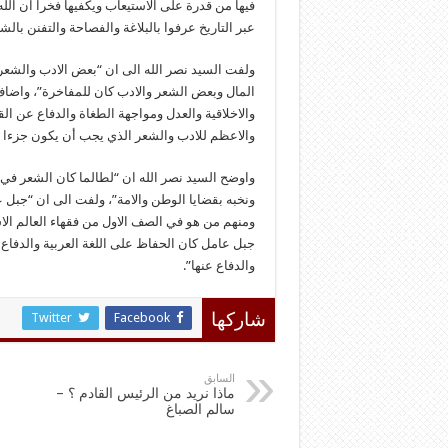
فيها من قدرة على الاستيعاب ويكفيها فخرا ان الله
عبر التاريخ عرفوا بالبلاغة والفصاحة والتفنن با
ولفت السيد نصر الله الى ان “بعض الادب والشعر 
المال وبعض الشعر والادب كان للمفاخرة”، واضاف 
والاخلاقية والعدل ومواجهة الطغاة والدفاع عن ال
والاعظم للادب والشعر الذي يجب أن يكون جزءا م
واوضح السيد نصر الله ان “لطالما كان الشعر في ج
ونخبه بقضايا الوطن والامة”، ولفت الى ان “جبل 
ومنهم من هو في الصف الاول من فقهاء العالم الاس
جبل عامل كان الحفاظ على اللغة العربية والدفاع 
والدفاع عنها”.
Twitter
Facebook
شاركها
السابق
ماذا نريد من الرئيس القادم ؟ –
سالم الصباغ