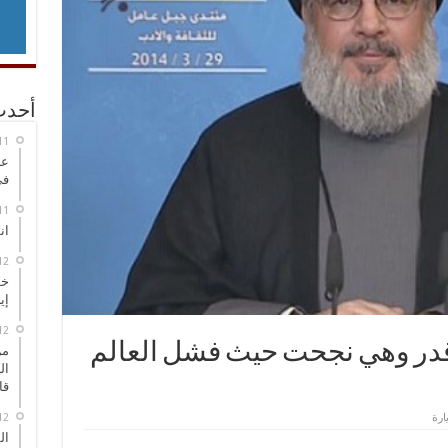
أحدث
عر
في
انطلاق
خط
إي
اقدر وهي نجحت حيث فشل العالم
من
ال
قا
ال