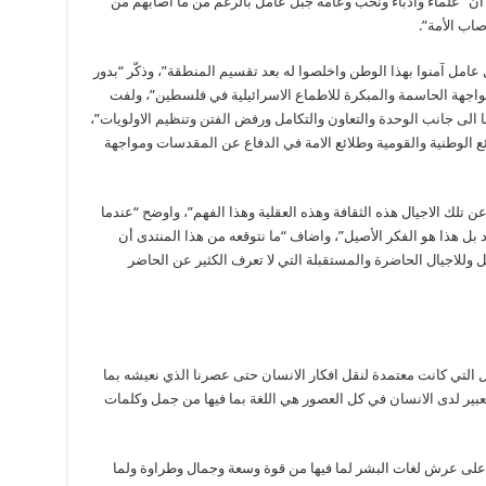
ان “علماء وادباء ونخب وعامة جبل عامل بالرغم من ما اصابهم من
اب الأمة”.
 عامل آمنوا بهذا الوطن واخلصوا له بعد تقسيم المنطقة”، وذكّر “بدور
جهة الحاسمة والمبكرة للاطماع الاسرائيلية في فلسطين”، ولفت
 الى جانب الوحدة والتعاون والتكامل ورفض الفتن وتنظيم الاولويات”،
ع الوطنية والقومية وطلائع الامة في الدفاع عن المقدسات ومواجهة
ن تلك الاجيال هذه الثقافة وهذه العقلية وهذا الفهم”، واوضح “عندما
 بل هذا هو الفكر الأصيل”، واضاف “ما نتوقعه من هذا المنتدى أن
ل وللاجيال الحاضرة والمستقبلة التي لا تعرف الكثير عن الحاضر
ل التي كانت معتمدة لنقل افكار الانسان حتى عصرنا الذي نعيشه بما
بير لدى الانسان في كل العصور هي اللغة بما فيها من جمل وكلمات
بع على عرش لغات البشر لما فيها من قوة وسعة وجمال وطراوة ولما