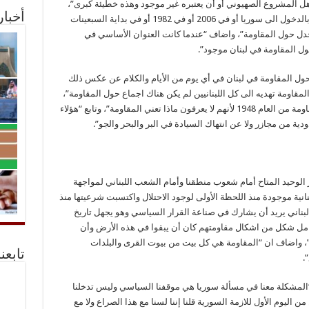
هل المشروع الصهيوني أو أن يعتبره غير موجود وهذه خطيئة كبرى”،
أخبا
ولفت الى ان “السجال حول المقاومة لا علاقة له بالدخول الى سوريا أو في 2006 أو في 1982 أو في بداية السبعينات
ل حول المقاومة”، واضاف “عندما كانت العنوان الأساسي في
ول المقاومة في لبنان موجود”.
حول المقاومة في لبنان في أي يوم من الأيام والكلام عن عكس ذلك
 صحيح وحتى في عز الانتصار في العام 2000 والمقاومة تهديه الى كل اللبنانيين لم يكن هناك اجماع حول المقاومة”،
وأسف ان “بعض الناس لا يعرفون أن في لبنان مقاومة من العام 1948 لأنهم لا يعرفون ماذا تعني المقاومة”، وتابع “هؤلاء
دية من مجازر ولا عن انتهاك السيادة في البر والبحر والجو”.
ر الوحيد المتاح أمام شعوب منطقنا وأمام الشعب اللبناني لمواجهة
انية موجودة منذ اللحظة الأولى لوجود الاحتلال واكتسبت شرعيتها منذ
ناني يريد أن يشارك في صناعة القرار السياسي وهو يجهل تاريخ
مل شكل من اشكال مقاومتهم كان أن يبقوا في هذه الأرض وأن
 واضاف ان “المقاومة هي كل بيت من بيوت القرى والبلدات
تابعن
.
“المشكلة معنا في مسألة سوريا هي موقفنا السياسي وليس تدخلنا
 اليوم الأول للازمة السورية قلنا إننا لسنا مع هذا الصراع ولا مع