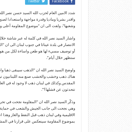
Twitter
Facebook
واقدر بشريا وماديا وقدرة مواجهة واستعدادا لصن
وشعبها”، ولفت الى ان “موضوع المقاومة أعلى و
واشار السيد نصر الله في كلمة له عبر شاشة خلال
الانتصار في بلدة عيناثا في جنوب لبنان الى ان 
أو توصيف مسيء لها هو طعن واساءة لكل من هو و
ستظهر خلال أيام”.
واوضح السيد نصر الله ان “الذهب سيبقى ذهبا واذا 
هناك ذهب وخشب والخشب صنع منه اللبنانيون توا
المقدس وكذلك في لبنان ذهب لا وجود له في العالم
تتحدثون عن فشلها؟”.
وذكّر السيد نصر الله ان “المقاومة نجحت في تح
وهي نجحت الى جانب الجيش والشعب في حماية الحد
الاقليمية وفي لبنان ذهب قبل النفط والغاز وهذا ا
بموضوع المقاومة سينعكس على قرارنا في المشار