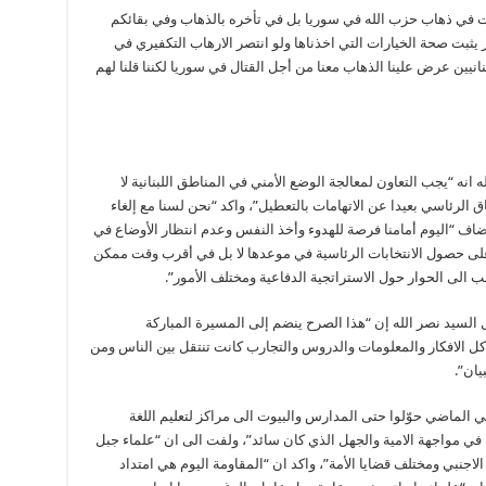
ت في ذهاب حزب الله في سوريا بل في تأخره بالذهاب وفي بقائكم
ثبت صحة الخيارات التي اخذناها ولو انتصر الارهاب التكفيري في
انيين عرض علينا الذهاب معنا من أجل القتال في سوريا لكننا قلنا لهم
انه “يجب التعاون لمعالجة الوضع الأمني في المناطق اللبنانية لا
 الرئاسي بعيدا عن الاتهامات بالتعطيل”، واكد “نحن لسنا مع إلغاء
 واضاف “اليوم أمامنا فرصة للهدوء وأخذ النفس وعدم انتظار الأوضاع في
على حصول الانتخابات الرئاسية في موعدها لا بل في أقرب وقت ممكن
الى الحوار حول الاستراتجية الدفاعية ومختلف الأمور”.
 السيد نصر الله إن “هذا الصرح ينضم إلى المسيرة المباركة
كل الافكار والمعلومات والدروس والتجارب كانت تنتقل بين الناس ومن
يان”.
ي الماضي حوّلوا حتى المدارس والبيوت الى مراكز لتعليم اللغة
ة في مواجهة الامية والجهل الذي كان سائد”، ولفت الى ان “علماء جبل
جنبي ومختلف قضايا الأمة”، واكد ان “المقاومة اليوم هي امتداد