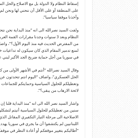
إسقاط النظام ولا الدولة بل مع الاصلاح والحل ا
على المنطقة أو على الأقل أن ننحني لها ونحن لم ن
وأخذنا موقفا سياسيا”.
ولفت السيد نصرالله الى انه “منذ البداية نحن 
من المفترض الحديث فيه منذ اليوم الأول؟”، وا
لمنع تدمير المقام الذي كان سيكون له تداعيات خط
في سوريا من أجل حماية ضريح الجد الأكبر لبني 
وقال السيد نصرالله “أنتم في الأشهر الأولى من 
وتعطيلكم للحلول السياسية وحمايتكم للجماعات
لائحة الارهاب من يبقى؟”.
سنين من تعطيلكم للحلول السياسية أتيتم لتشكلو
الاصلاحية الى مرحلة التيار التكفيري المقاتل ال
اللبنانيين لم يكتشفوا أن ما يجري في سوريا يهدد ل
“أطالبكم بتغيير موقفكم أو أعادة النظر في موقف