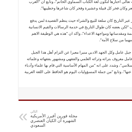
 تعالى اختارها لتكون لغة الكتاب السماوي الخاتم”، وتابع ان “العرب
لشعر وكان فخر كل قبيلة وعشيرة وفخر كان شاعرها وخطيبها”.
عبر التاريخ كان سلعة للبيع والشراء حيث ينظم القصيدة لمن يدفع
“لكن بعضه كان طوال التاريخ في خدمة الرسالات والقيم الانسانية
قمة ومقدساتها ومواجهة الاعداء”، واكد ان “هذه هي الوظيفة الاهم
هما من سلاح الأمة”.
بل عامل وكل الجهد الادبي منبرا معبرا عن التزام أهل هذا الجبل
عامل معروف بتراثه وثرائه العلمي والفقهي ومشهور بفقهائه وعلمائه
لامي”، وشدد على انه “من المهام الأساسية التي قام بها علماء وأدباء
عنها”، وتابع “من جملة المسؤوليات اليوم هو الحافظ على اللغة العربية
التالي
مجلة فورين أفيرز الأمريكية
الشهيرة أن الكيان العنصري
السعودي