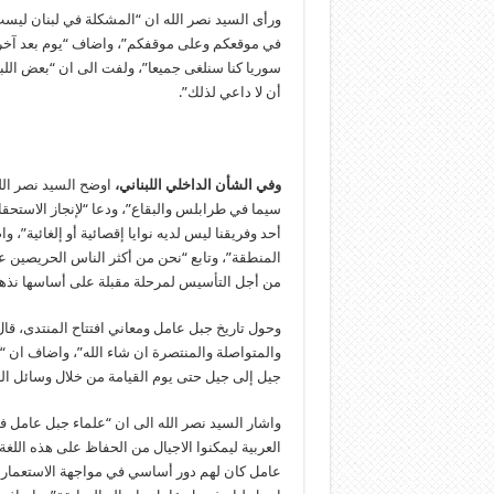
ورأى السيد نصر الله ان “المشكلة في لبنان ليس
في موقعكم وعلى موقفكم”، واضاف “يوم بعد آخر ي
سوريا كنا سنلغى جميعا”، ولفت الى ان “بعض اللبن
أن لا داعي لذلك”.
وفي الشأن الداخلي اللبناني،
اوضح السيد نصر الله 
سيما في طرابلس والبقاع”، ودعا “لإنجاز الاستحقاق
أحد وفريقنا ليس لديه نوايا إقصائية أو إلغائية”،
المنطقة”، وتابع “نحن من أكثر الناس الحريصين 
من أجل التأسيس لمرحلة مقبلة على أساسها نذهب 
وحول تاريخ جبل عامل ومعاني افتتاح المنتدى، قال
والمتواصلة والمنتصرة ان شاء الله”، واضاف ان “
جيل إلى جيل حتى يوم القيامة من خلال وسائل الب
واشار السيد نصر الله الى ان “علماء جبل عامل ف
العربية ليمكنوا الاجيال من الحفاظ على هذه اللغ
عامل كان لهم دور أساسي في مواجهة الاستعمار الا