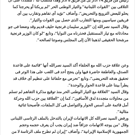
رئیس من فریق 14 آذار بل من فریق 8 آذار وهذا مکسب لنا”، مشدداً على أن
التلاقی بین “القوات اللبنانیة” والتیار الوطنی الحر “لم یربکنا أو یحرجنا کما
یحلو للبعض الترویج والتحریض”، وأضاف “نؤید أی تفاهم وتقارب بین أی
فریقین سیاسیین ومنها التقارب الذی حصل بین القوات والتیار”.
وقال السید نصرالله إن “الوزیر سلیمان فرنجیة حلیف قدیم وقد وضعنا فی جو
محادثاته مع تیار المستقبل فحذرناه من النوایا”، وتابع “لو کان الوزیر فرنجیة
مرشحنا الحقیقی لذهبنا الآن إلى المجلس وصوتنا لصالحه”.
وعن علاقة حزب الله مع الحلفاء أکد السید نصرالله أنها “قائمة على قاعدة
الصدق، والعاطفة حاضرة فیها ولن ینجح أحد فی اللعب على هذا الوتر فی
تحقیق هدفه التحریضی”، وتابع “نحرص مع حلفائنا على تنظیم أی خلاف قد
یطرأ بیننا على قاعدة الحوار والوحدة”.
وقال السید “العلاقة مع التیار الوطنی الحر منذ توقیع مذکرة التفاهم لم تسلم
من محاولات متجددة لدق الأسافین”، کما إن “العلاقة بین حزب الله وحرکة
أمل قائمة على أسس الحوار والتواصل فی کل الملفات، فأصبحنا ثنائیة
مثالیة”.
ورفض السید نصرالله کل الاتهامات لإیران بالتدخل بالملف الرئاسی اللبنانی
وقال “من یوجه الاتهامات جزافاً ضد إیران یجب أن یعرف حجمه وحجم
الجمهوریة الإسلامیة الإیرانیة”، وأضاف “إیران لم تطرح ملف الرئاسة لا من