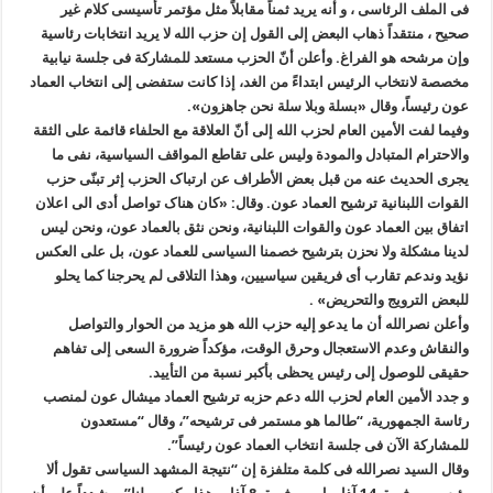
فی الملف الرئاسی ، و أنه یرید ثمناً مقابلاً مثل مؤتمر تأسیسی کلام غیر
صحیح ، منتقداً ذهاب البعض إلى القول إن حزب الله لا یرید انتخابات رئاسیة
وإن مرشحه هو الفراغ. وأعلن أنّ الحزب مستعد للمشارکة فی جلسة نیابیة
مخصصة لانتخاب الرئیس ابتداءً من الغد، إذا کانت ستفضی إلى انتخاب العماد
عون رئیساً، وقال «بسلة وبلا سلة نحن جاهزون».
وفیما لفت الأمین العام لحزب الله إلى أنّ العلاقة مع الحلفاء قائمة على الثقة
والاحترام المتبادل والمودة ولیس على تقاطع المواقف السیاسیة، نفى ما
یجری الحدیث عنه من قبل بعض الأطراف عن ارتباک الحزب إثر تبنّی حزب
القوات اللبنانیة ترشیح العماد عون. وقال: «کان هناک تواصل أدى الى اعلان
اتفاق بین العماد عون والقوات اللبنانیة، ونحن نثق بالعماد عون، ونحن لیس
لدینا مشکلة ولا نحزن بترشیح خصمنا السیاسی للعماد عون، بل على العکس
نؤید وندعم تقارب أی فریقین سیاسیین، وهذا التلاقی لم یحرجنا کما یحلو
للبعض الترویج والتحریض» .
وأعلن نصرالله أن ما یدعو إلیه حزب الله هو مزید من الحوار والتواصل
والنقاش وعدم الاستعجال وحرق الوقت، مؤکداً ضرورة السعی إلى تفاهم
حقیقی للوصول إلى رئیس یحظى بأکبر نسبة من التأیید.
و جدد الأمین العام لحزب الله دعم حزبه ترشیح العماد میشال عون لمنصب
رئاسة الجمهوریة، “طالما هو مستمر فی ترشیحه”، وقال “مستعدون
للمشارکة الآن فی جلسة انتخاب العماد عون رئیساً”.
وقال السید نصرالله فی کلمة متلفزة إن “نتیجة المشهد السیاسی تقول ألا