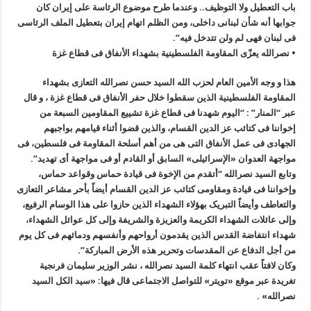
باب التعطیل ولا التوظیف.. وعندما طرح موضوع الرئاسة على إیران کان
جوابها أنه شأن لبنانی داخلی، ومن الظلم اتهام إیران بتعطیل الملف الرئاسی
فی لبنان فهی لم ولن تتدخل فیه”.
• نصرالله یعزّی المقاومة الفلسطینیة بشهداء الأنفاق فی قطاع غزة
هذا و وجه الأمین العام لحزب الله السید حسن نصرالله التعازی بشهداء
المقاومة الفلسطینیة الذین سقطوا خلال حفر الأنفاق فی قطاع غزة ، و قال
عبر “المنار” : “الیوم شهدنا فی قطاع غزة تشییع المقاومین السبعة من
إخواننا فی کتائب عز الدین القسام، والذین قضوا أثناء قیامهم بواجبهم
الجهادی فی عمل الأنفاق التی هی من أهم أسلحة المقاومة فی فلسطین، فی
مواجهة العدوان «الإسرائیلی» السابق أو القادم أو فی مواجهة أی تهدید”.
وتابع السید نصرالله “أتقدم من الإخوة فی قیادة حماس وقواعد حماس،
وإخواننا فی قیادة ومقاومی کتائب عز الدین القسام أیضاً بأحر مشاعر التعازی
والتعاطف وأیضاً التبریک بهؤلاء الشهداء الذین حازوا على هذا الوسام الرفیع،
وإلى عائلات الشهداء الکریمة والعزیزة والشریفة وإلى کل عوائل الشهداء،
شهداء انتفاضة القدس الذین یقدمون أرواحهم وأنفسهم ودمائهم فی کل یوم
من أجل الدفاع عن المقدسات وتحریر هذه الأرض المبارکة”.
وکان لافتاً عقب انتهاء کلمة السید نصرالله ، نشر الوزیر سلیمان فرنجیة
تغریدة عبر موقع «تویتر» للتواصل الاجتماعی قال فیها: «سید الکل السید
نصرالله» .