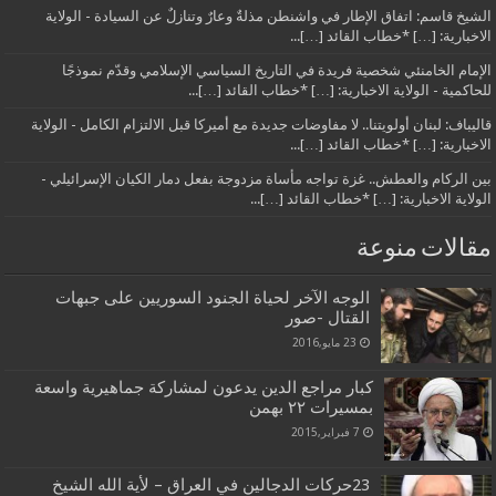
الشيخ قاسم: اتفاق الإطار في واشنطن مذلةٌ وعارٌ وتنازلٌ عن السيادة - الولاية
الاخبارية: […] *خطاب القائد […]...
الإمام الخامنئي شخصية فريدة في التاريخ السياسي الإسلامي وقدّم نموذجًا
للحاكمية - الولاية الاخبارية: […] *خطاب القائد […]...
قاليباف: لبنان أولويتنا.. لا مفاوضات جديدة مع أميركا قبل الالتزام الكامل - الولاية
الاخبارية: […] *خطاب القائد […]...
بين الركام والعطش.. غزة تواجه مأساة مزدوجة بفعل دمار الكيان الإسرائيلي -
الولاية الاخبارية: […] *خطاب القائد […]...
مقالات منوعة
الوجه الآخر لحياة الجنود السوريين على جبهات
القتال -صور
23 مايو,2016
كبار مراجع الدين يدعون لمشاركة جماهيرية واسعة
بمسيرات ۲۲ بهمن
7 فبراير,2015
23حركات الدجالين في العراق – لأية الله الشيخ