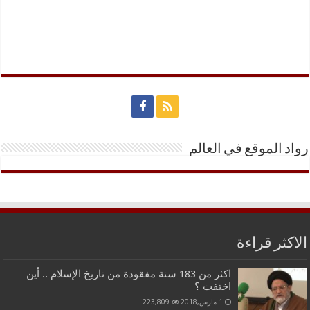
رواد الموقع في العالم
الاكثر قراءة
اكثر من 183 سنة مفقودة من تاريخ الإسلام .. أين
اختفت ؟
1 مارس,2018
223,809