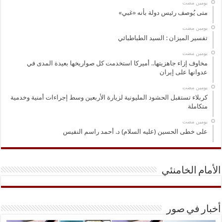
‏يومين مضت
متى يُوصف رئيس دولة بأنه «غبي»
‏يومين مضت
تفسير الميزان : السيد الطباطبائي
‏يومين مضت
مخاوف إزاء جاهزيتها.. أميركا استخدمت كل صواريخها بعيدة المدى في
عدوانها على إيران
‏يومين مضت
كربلاء تستقبل الحشود المليونية لزيارة الأربعين وسط إجراءات أمنية وخدمية
متكاملة
‏يومين مضت
على خطى الحسين (عليه السلام) د. أحمد راسم النفيس
الأمام الخامنئي
أخبار في صور