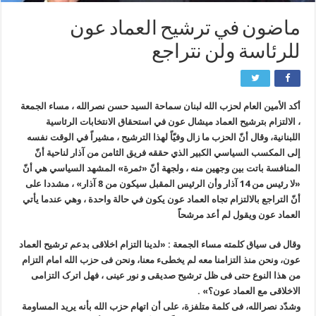
ماضون في ترشيح العماد عون
للرئاسة ولن نتراجع
أكد الأمين العام لحزب الله لبنان سماحة السيد حسن نصرالله ، مساء الجمعة
، الالتزام بترشيح العماد ميشال عون في استحقاق الانتخابات الرئاسية
اللبنانية، وقال أنّ الحزب ما زال وفيّاً لهذا الترشيح ، مشيراً في الوقت نفسه
إلى المكسب السياسي الكبير الذي حققه فريق الثامن من آذار لناحية أنّ
المنافسة باتت بين وجهين منه ، ولجهة أنّ «ثمرة» المشهد السياسي هي أنّ
«لا رئيس من 14 آذار وأن الرئيس المقبل سيكون من 8 آذار» ، مشددا على
أنّ التراجع بالالتزام تجاه العماد عون يكون في حالة واحدة ، وهي عندما يأتي
العماد عون ويقول لم أعد مرشحاً
وقال فی سیاق کلمته مساء الجمعة : «لدینا التزام اخلاقی بدعم ترشیح العماد
عون، ونحن منذ التزامنا معه لم یخطىء معنا، ونحن فی حزب الله امام التزام
من هذا النوع حتى فی ظل ترشیح صدیقی و نور عینی ، فهل اترک التزامی
الاخلاقی مع العماد عون؟» .
وشدّد نصرالله، فی کلمة متلفزة، على أن اتهام حزب الله بأنه یرید المساومة