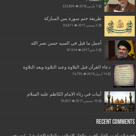
1 مارس,2018
223,809
طريقة ختم سورة يس المباركة
5 سبتمبر,2017
93,871
أجمل ما قيل في السيد حسن نصر الله
5 مايو,2017
87,034
دعاء القرآن قبل التلاوة وعند التلاوة وبعد التلاوة
14 أبريل,2016
74,795
أبيات في رثاء الامام الكاظم عليه السلام
10 ديسمبر,2017
59,857
Recent Comments
قضية المرأة بين الفكر الغربي والفكر الإسلامي - الولاية الاخبارية: […] من نحن