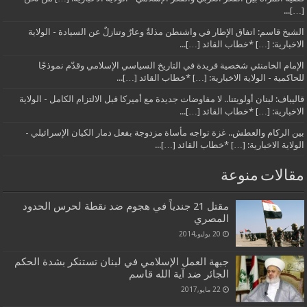
[…]...
الشيخ قاسم: اتفاق الإطار في واشنطن مذلةٌ وعارٌ وتنازلٌ عن السيادة - الولاية
الاخبارية: […] *خطاب القائد […]...
الإمام الخامنئي شخصية فريدة في التاريخ السياسي الإسلامي وقدّم نموذجًا
للحاكمية - الولاية الاخبارية: […] *خطاب القائد […]...
قاليباف: لبنان أولويتنا.. لا مفاوضات جديدة مع أميركا قبل الالتزام الكامل - الولاية
الاخبارية: […] *خطاب القائد […]...
بين الركام والعطش.. غزة تواجه مأساة مزدوجة بفعل دمار الكيان الإسرائيلي -
الولاية الاخبارية: […] *خطاب القائد […]...
مقالات منوعة
مقتل 21 جندياً في هجوم ضد نقطة لحرس الحدود
المصري
20 يوليو,2014
جبهة العمل الإسلامي في لبنان تستنكر بشدة الحكم
الجائر ضد آية الله قاسم
22 مايو,2017