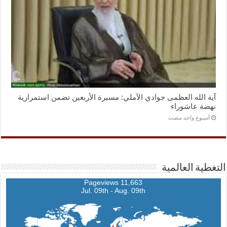
آية الله العظمى جوادي الآملي: مسيرة الأربعين تضمن استمرارية
نهضة عاشوراء
‏أسبوع واحد مضت
التغطية العالمية
11,663 Pageviews
Jul. 09th - Aug. 09th