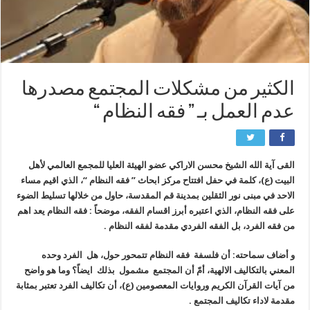
الكثير من مشكلات المجتمع مصدرها
عدم العمل بـ ” فقه النظام “
القى آية الله الشيخ محسن الاراكي عضو الهيئة العليا للمجمع العالمي لأهل
البيت (ع)، كلمة في حفل افتتاح مركز ابحاث ” فقه النظام “، الذي اقيم مساء
الاحد في مبنى نور الثقلين بمدينة قم المقدسة، حاول من خلالها تسليط الضوء
على فقه النظام، الذي اعتبره أبرز اقسام الفقه، موضحاً : فقه النظام يعد اهم
من فقه الفرد، بل الفقه الفردي مقدمة لفقه النظام .
و أضاف سماحته: أن فلسفة فقه النظام تتمحور حول، هل الفرد وحده
المعني بالتكاليف الالهية، أمّ أن المجتمع مشمول بذلك ايضاً؟ وما هو واضح
من آيات القرآن الكريم وروايات المعصومين (ع)، أن تكاليف الفرد تعتبر بمثابة
مقدمة لاداء تكاليف المجتمع .