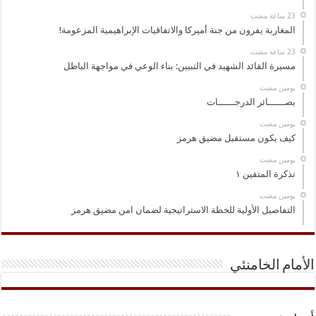
المغاربة يفرون من جنة أميركا والاتفاقيات الإبراهيمية المزعومة!
مسيرة القائد الشهيد في التبيين: بناء الوعي في مواجهة الباطل
‏يومين مضت
بصــــــائر الدرجــــــات
‏يومين مضت
كيف يكون مستقبل مضيق هرمز
‏يومين مضت
تذكرة المتقين ١
‏يومين مضت
التفاصيل الأولية للخطة الاستراتيجية لضمان امن مضيق هرمز
الأمام الخامنئي