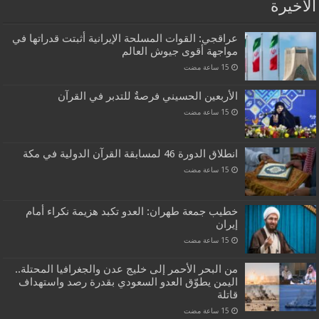
الاخيرة
عراقجي: القوات المسلحة الإيرانية أثبتت قدراتها في
مواجهة أقوى جيوش العالم
الأربعين الحسيني فرصةٌ للتدبر في القرآن
انطلاق الدورة 46 لمسابقة القرآن الدولية في مكة
خطيب جمعة طهران: العدو تكبد هزيمة نكراء أمام
إيران
من البحر الأحمر إلى خليج عدن والجغرافيا المحتلة..
اليمن يطوّق العدو السعودي بقدرة رصد واستهداف
قاتلة