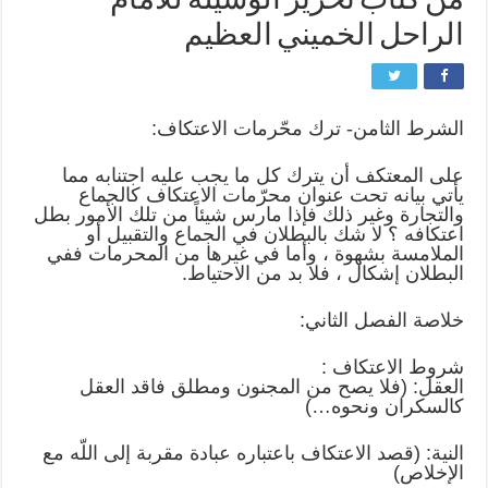
من كتاب تحرير الوسيلة للأمام
الراحل الخميني العظيم
الشرط الثامن- ترك محّرمات الاعتكاف:
على المعتكف أن يترك كل ما يجب عليه اجتنابه مما
يأتي بيانه تحت عنوان محرّمات الاعتكاف كالجماع
والتجارة وغير ذلك فإذا مارس شيئاً من تلك الأمور بطل
اعتكافه ؟ لا شك بالبطلان في الجماع والتقبيل أو
الملامسة بشهوة ، وأما في غيرها من المحرمات ففي
البطلان إشكال ، فلا بد من الاحتياط.
خلاصة الفصل الثاني:
شروط الاعتكاف :
العقل: (فلا يصح من المجنون ومطلق فاقد العقل
كالسكران ونحوه…)
النية: (قصد الاعتكاف باعتباره عبادة مقربة إلى اللّه مع
الإخلاص)