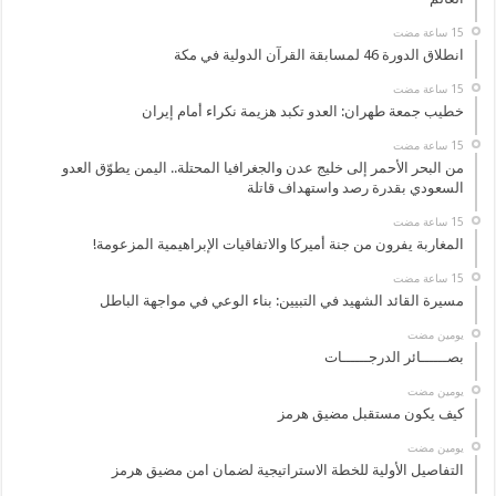
انطلاق الدورة 46 لمسابقة القرآن الدولية في مكة
خطيب جمعة طهران: العدو تكبد هزيمة نكراء أمام إيران
من البحر الأحمر إلى خليج عدن والجغرافيا المحتلة.. اليمن يطوّق العدو
السعودي بقدرة رصد واستهداف قاتلة
المغاربة يفرون من جنة أميركا والاتفاقيات الإبراهيمية المزعومة!
مسيرة القائد الشهيد في التبيين: بناء الوعي في مواجهة الباطل
‏يومين مضت
بصــــــائر الدرجــــــات
‏يومين مضت
كيف يكون مستقبل مضيق هرمز
‏يومين مضت
التفاصيل الأولية للخطة الاستراتيجية لضمان امن مضيق هرمز