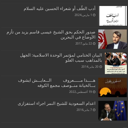
أدب الطّف أو شعراء الحسين عليه السلام
1 مارس,2024
صدور الحكم بحق الشيخ عيسى قاسم يزيد من تأزم
الأوضاع في البحرين
22 مايو,2017
البيان الختامي لمؤتمر الوحدة الاسلامية: الجهل
بالمذاهب سبب الغلو
20 يناير,2014
هـــــذا مــــــعروف الـــعايـــش ايشوف
بـــالخيانة منــوصف مجمع الكوفه
19 أغسطس,2022
اعدام السعودیة للشیخ النمر اجراء استفزازی
7 يناير,2016