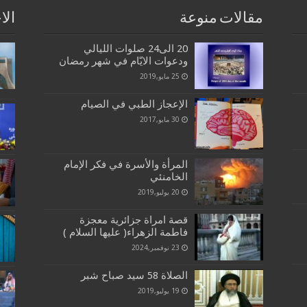
مقالات منوعة
الا
20 الى24 صلوات الليالي
ودعوات الايّام في شهر رمضان
25 مايو,2019
الإعجاز الطبي في الصيام
30 مايو,2017
المرأة والأسرة في فكر الإمام
الخامنئي
20 يوليو,2019
قصة امراة جزائرية معجزة
فاطمة الزهراء( عليها السلام )
23 نوفمبر,2024
الصلاة 58 سيد صباح شبر
19 يوليو,2019