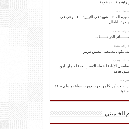
إبراهيمية المزعومة!
يرة القائد الشهيد في التبيين: بناء الوعي في
اجهة الباطل
وم واحد مضت
ــــــائر الدرجــــــات
وم واحد مضت
ف يكون مستقبل مضيق هرمز
وم واحد مضت
تفاصيل الأولية للخطة الاستراتيجية لضمان امن
يق هرمز
ومين مضت
ذا جنت أمريكا من حرب دمرت قواعدها ولم تحقق
دافها
م الخامنئي