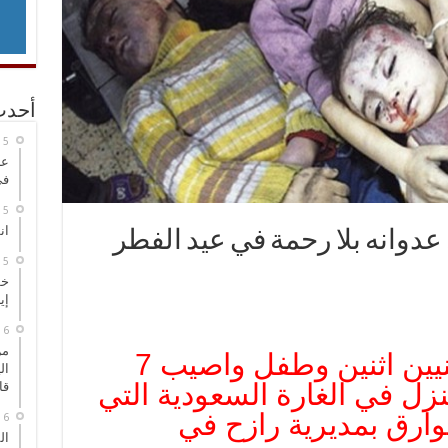
أحدث
عر
في
انطلاق
دوانه بلا رحمة في عيد الفطر
خط
إي
من
استشهاد مواطنين يمنيين اثنين وطفل واصيب 7
ال
زل في الغارة السعودية التي
قا
ارق بمديرية رازح في
ال