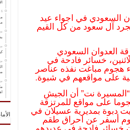
ال
ان السعودي في اجواء عيد
مس
مو
تجرد آل سعود من كل القيم
‏ي
بص
‏ي
قة العدوان السعودي
كي
لاثنين، خسائر فادحة في
‏ي
ء هجوم مباغت نفذه عناصر
ال
مض
ية على مواقعهم في شبوة.
‏ي
ما
المسيرة نت” أن الجيش
اه
جوما على مواقع للمرتزقة
وبيت دبوة بمديرية عسيلان في
الأما
جوم أسفر عن احراق طقم
ان خسائر فادحة في عديدهم