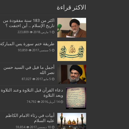
الاكثر قراءة
اكثر من 183 سنة مفقودة من
تاريخ الإسلام .. أين اختفت ؟
1 مارس,2018
223,809
طريقة ختم سورة يس المباركة
5 سبتمبر,2017
93,859
أجمل ما قيل في السيد حسن
نصر الله
5 مايو,2017
87,027
دعاء القرآن قبل التلاوة وعند التلاوة
وبعد التلاوة
14 أبريل,2016
74,792
أبيات في رثاء الامام الكاظم
عليه السلام
10 ديسمبر,2017
59,854