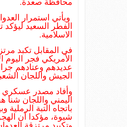
محافظة صعدة.
ويأتي استمرار العدو
الفطر السعيد ليؤكد 
الاسلامية.
في المقابل تكبد مرتز
الأمريكي فجر اليوم ا
عديدهم وعتادهم جرا
الجيش واللجان الشعب
وأفاد مصدر عسكري “
اليمني واللجان شنا ه
باتجاه التبة الرملية 
شبوة، مؤكدا أن اله
وتكبيد مرتزقة العدو