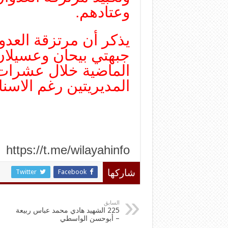
وعتادهم.
يذكر أن مرتزقة العدو
جبهتي بيحان وعسيلان
الماضية خلال عشرات 
المديريتين رغم الاسنا
https://t.me/wilayahinfo
Twitter
Facebook
شاركها
السابق
225 الشهيد هادي محمد عباس ربيعة
– أبوحسن الواسطي