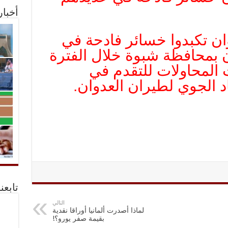
أخبا
ان تكبدوا خسائر فادحة في
 بمحافظة شبوة خلال الفترة
المحاولات للتقدم في
د الجوي لطيران العدوان.
تابعن
التالي
لماذا أصدرت ألمانيا أوراقا نقدية
بقيمة صفر يورو؟!