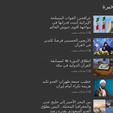
خيرة
عراقجي: القوات المسلحة
الإيرانية أثبتت قدراتها في
مواجهة أقوى جيوش العالم
الأربعين الحسيني فرصةٌ للتدبر
في القرآن
انطلاق الدورة 46 لمسابقة
القرآن الدولية في مكة
خطيب جمعة طهران: العدو تكبد
هزيمة نكراء أمام إيران
من البحر الأحمر إلى خليج عدن
والجغرافيا المحتلة.. اليمن يطوّق
العدو السعودي بقدرة رصد