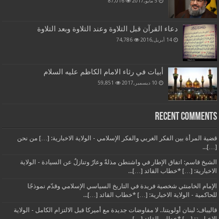
5 مايو,2017
87,016
دعاء القرآن قبل التلاوة وعند التلاوة وبعد التلاوة
14 أبريل,2016
74,786
أبيات في رثاء الامام الكاظم عليه السلام
10 ديسمبر,2017
59,851
Recent Comments
قضية المرأة بين الفكر الغربي والفكر الإسلامي - الولاية الاخبارية: […] من نحن
[…]...
الشيخ قاسم: اتفاق الإطار في واشنطن مذلةٌ وعارٌ وتنازلٌ عن السيادة - الولاية
الاخبارية: […] *خطاب القائد […]...
الإمام الخامنئي شخصية فريدة في التاريخ السياسي الإسلامي وقدّم نموذجًا
للحاكمية - الولاية الاخبارية: […] *خطاب القائد […]...
قاليباف: لبنان أولويتنا.. لا مفاوضات جديدة مع أميركا قبل الالتزام الكامل - الولاية
الاخبارية: […] *خطاب القائد […]...