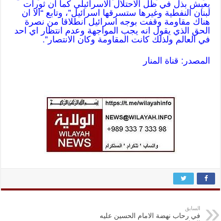
يعيش بذل في ظل الاحتلال الاسرائيلي كما ان ثورات
لبنان النفطية وغيرها ستسرقها اسرائيل”، وتابع “الا ان
هناك مقاومة وقفت بوجه اسرائيل انطلاقا من نصرة
الحق الذي يقول انه يجب المواجهة وعدم انتظار اي احد
في العالم ولذلك كانت المقاومة وكان الانتصار”.
المصدر: قناة المنار
السابق
في رحاب نهضة الامام الحسين عليه