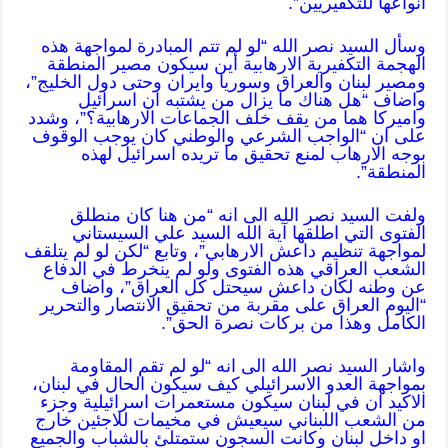
انواعها للتكفيريين”.
وسأل السيد نصر الله “لو لم تتم المبادرة لمواجهة هذه
الهجمة التكفيرية الارهابية أين سيكون مصير المنطقة
ومصير لبنان والعراق وسوريا وايران وحتى دول الخليج”،
واضاف “هل هناك ما يزال من يشتبه ان اسرائيل
واميركا هما من يقف خلف الجماعات الارهابية؟”، وشدد
على ان “الواجب الشرعي والوطني كان يوجب الوقوف
بوجه الارهاب لمنع تحقيق ما تريده اسرائيل لهذه
المنطقة”.
ولفت السيد نصر الله الى انه “من هنا كان منطلق
الفتوى التي اطلقها آية الله السيد علي السيستاني
لمواجهة تنظيم داعش الارهابي”، وتابع “لكن لو لم يتلقف
الشعب العراقي هذه الفتوى ولو لم ينخرط في الدفاع
عن وطنه لكان داعش سيحتل كل العراق”، واضاف
“اليوم العراق على مقربة من تحقيق الانتصار والتحرير
الكامل وهذا من بركات نصرة الحق”.
واشار السيد نصر الله الى انه “لو لم تقم المقاومة
بمواجهة العدو الاسرائيلي كيف سيكون الحال في لبنان،
الاكيد ان في لبنان سيكون مستعمرات اسرائيلية وجزء
من الشعب اللبناني سيعيش في مخيمات للاجئين خارج
او داخل لبنان وكانت السجون ستمتلئ بالشباب والجميع