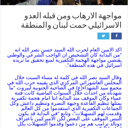
مواجهة الارهاب ومن قبله العدو
الاسرائيلي حمت لبنان والمنطقة
اكد الامين العام لحزب الله السيد حسن نصر الله انه
“من البداية كان التشخيص ان الواجب الشرعي والوطني
يقتضي مواجهة الهجمة التكفيرية لمنع تحقيق ما تريده
اسرائيل في هذه المنطقة”.
وقال السيد نصر الله في كلمة له مساء السبت خلال
المجلس العاشورائي المركزي الذي يقيمه حزب الله في
مجمع سيد الشهداء(ع) في الضاحية الجنوبية لبيروت “ما
شهدناه من احداث خلال السنوات الماضية كانت فتنة
عمياء وكان الموقف منذ البداية اننا امام هجمة تكفيرية
يمثلها تنظيم القاعدة وجبهة النصرة وتنظيم داعش وكل
الجماعات التكفيرية الذي استقدموا من كل العالم
وقدمت لهم التسهيلات”، وتابع “في البداية قد يكون
التبس الموقف على البعض لكن الاميركيين باعتراف
دونالد ترامب هم من دعموا وقدموا التسهيلات بكل