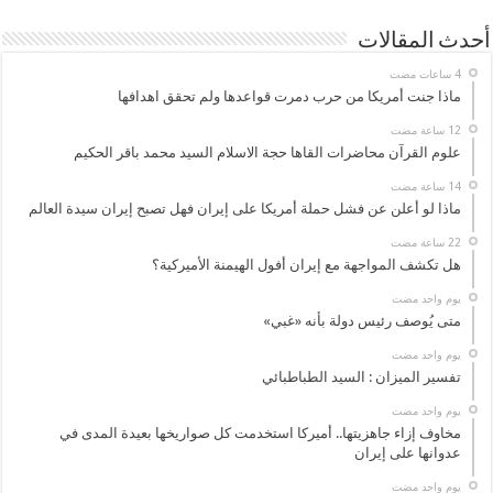
أحدث المقالات
ماذا جنت أمريكا من حرب دمرت قواعدها ولم تحقق اهدافها
علوم القرآن محاضرات القاها حجة الاسلام السيد محمد باقر الحكيم
ماذا لو أعلن عن فشل حملة أمريكا على إيران فهل تصبح إيران سيدة العالم
هل تكشف المواجهة مع إيران أفول الهيمنة الأميركية؟
‏يوم واحد مضت
متى يُوصف رئيس دولة بأنه «غبي»
‏يوم واحد مضت
تفسير الميزان : السيد الطباطبائي
‏يوم واحد مضت
مخاوف إزاء جاهزيتها.. أميركا استخدمت كل صواريخها بعيدة المدى في
عدوانها على إيران
‏يوم واحد مضت