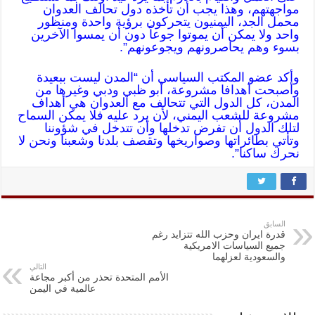
مواجهتهم، وهذا يجب أن تأخذه دول تحالف العدوان
محمل الجد، اليمنيون يتحركون برؤية واحدة ومنظور
واحد ولا يمكن أن يموتوا جوعاً دون أن يمسوا الآخرين
بسوء وهم يحاصرونهم ويجوعونهم”.
وأكد عضو المكتب السياسي أن “المدن ليست ببعيدة
وأصبحت أهدافا مشروعة، أبو ظبي ودبي وغيرها من
المدن، كل الدول التي تتحالف مع العدوان هي أهداف
مشروعة للشعب اليمني، لأن يرد عليه فلا يمكن السماح
لتلك الدول أن تفرض تدخلها وأن تتدخل في شؤوننا
وتأتي بطائراتها وصواريخها وتقصف بلدنا وشعبنا ونحن لا
نحرك ساكنا”.
السابق
قدرة ايران وحزب الله تتزايد رغم
جميع السياسات الامريكية
والسعودية لعزلهما
التالي
الأمم المتحدة تحذر من أكبر مجاعة
عالمية في اليمن