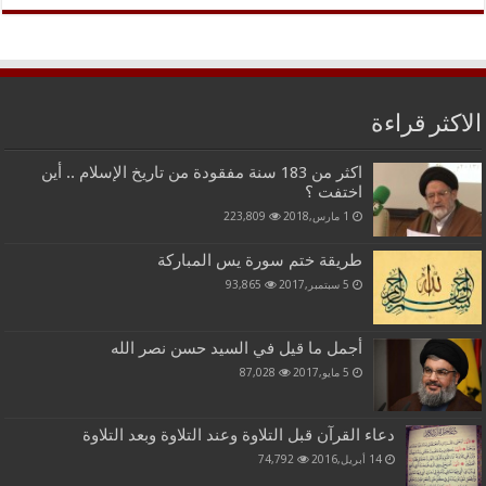
الاكثر قراءة
اكثر من 183 سنة مفقودة من تاريخ الإسلام .. أين
اختفت ؟
1 مارس,2018
223,809
طريقة ختم سورة يس المباركة
5 سبتمبر,2017
93,865
أجمل ما قيل في السيد حسن نصر الله
5 مايو,2017
87,028
دعاء القرآن قبل التلاوة وعند التلاوة وبعد التلاوة
14 أبريل,2016
74,792