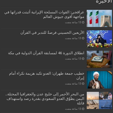
الاخيرة
عراقجي: القوات المسلحة الإيرانية أثبتت قدراتها في
مواجهة أقوى جيوش العالم
الأربعين الحسيني فرصةٌ للتدبر في القرآن
انطلاق الدورة 46 لمسابقة القرآن الدولية في مكة
خطيب جمعة طهران: العدو تكبد هزيمة نكراء أمام
إيران
من البحر الأحمر إلى خليج عدن والجغرافيا المحتلة..
اليمن يطوّق العدو السعودي بقدرة رصد واستهداف
قاتلة