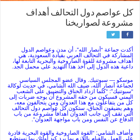
كل عواصم دول التحالف أهداف
مشروعة لصواريخنا
أكدت جماعة “أنصار الله”، أن مدن وعواصم الدول
المشاركة في التحالف العربي بقيادة السعودية، هي
أهداف مشروعة للقوة الصاروخية والبحرية التابعة لها،
داعية هذه الدول إلى أخذ هذا التهديد على محمل الجد.
موسكو — سبوتنيك. وقال عضو المجلس السياسي
لجماعة أنصار الله، ضيف الله الشامي، في حديث لوكالة
“سبوتنيك”: “كلما ازداد الخناق والتضييق على الشعب
اليمني فسيكون من حقه المشروع أن يوجه ضربات إلى
كل من يتفاعلون مع هذا العدوان ومن يتحالفون معه،
وهم يضيقون الخناق، ستكون كل عواصم دول التحالف
التي تقف إلى جانب العدوان أهدافاً مشروعة من باب
الدفاع عن النفس ومن باب مواجهة العدوان”.
وأضاف الشامي: “القوة الصاروخية والقوة البحرية قادرة
على العمل والقيام باللازم بما يرد كيد أولئك بما نستطيع