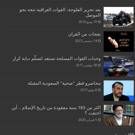
بعد تحرير الفلوجة، القوات العراقية تتجه نحو
الموصل
19 يونيو,2016
نفحات من القران
14 ديسمبر,2023
وحدات القوات المسلحة تستعد لتسلّم دبابة كرار
28 نوفمبر,2017
محاصرو قطر “ضحية” السعودية المقبلة
8 يوليو,2017
اكثر من 183 سنة مفقودة من تاريخ الإسلام .. أين
اختفت ؟
5 فبراير,2020