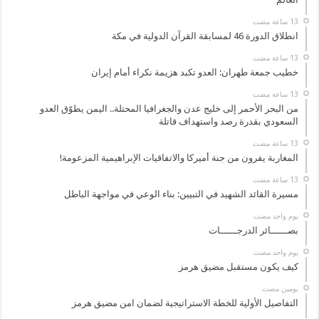
انطلاق الدورة 46 لمسابقة القرآن الدولية في مكة
خطيب جمعة طهران: العدو تكبد هزيمة نكراء أمام إيران
من البحر الأحمر إلى خليج عدن والجغرافيا المحتلة.. اليمن يطوّق العدو
السعودي بقدرة رصد واستهداف قاتلة
المغاربة يفرون من جنة أميركا والاتفاقيات الإبراهيمية المزعومة!
مسيرة القائد الشهيد في التبيين: بناء الوعي في مواجهة الباطل
‏يوم واحد مضت
بصــــــائر الدرجــــــات
‏يوم واحد مضت
كيف يكون مستقبل مضيق هرمز
‏يومين مضت
التفاصيل الأولية للخطة الاستراتيجية لضمان امن مضيق هرمز