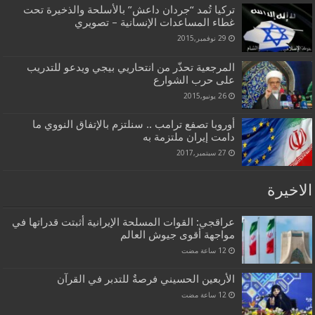
تركيا تُمد “جردان داعش” بالأسلحة والذخيرة تحت
غطاء المساعدات الإنسانية – تصويري
29 نوفمبر,2015
المرجعية تحذّر من انتحاريي بيجي ويدعو للتدريب
على حرب الشوارع
26 يونيو,2015
أوروبا تصفع ترامب .. سنلتزم بالإتفاق النووي ما
دامت إيران ملتزمة به
27 سبتمبر,2017
الاخيرة
عراقجي: القوات المسلحة الإيرانية أثبتت قدراتها في
مواجهة أقوى جيوش العالم
الأربعين الحسيني فرصةٌ للتدبر في القرآن