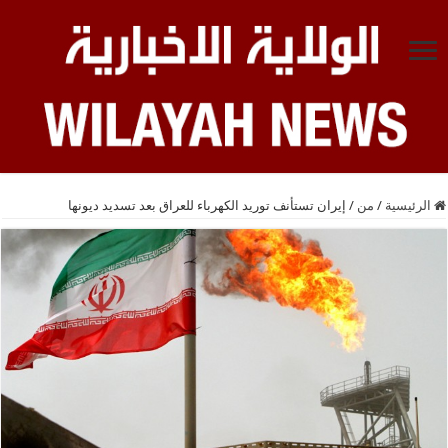
الرئيسية
/
من
/
إیران تستأنف توريد الكهرباء للعراق بعد تسديد ديونها