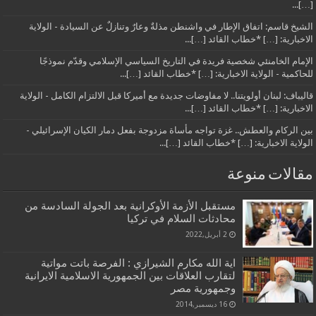
[…]...
الشيخ قاسم: اتفاق الإطار في واشنطن مذلةٌ وعارٌ وتنازلٌ عن السيادة - الولاية
الاخبارية: […] *خطاب القائد […]...
الإمام الخامنئي شخصية فريدة في التاريخ السياسي الإسلامي وقدّم نموذجًا
للحاكمية - الولاية الاخبارية: […] *خطاب القائد […]...
قاليباف: لبنان أولويتنا.. لا مفاوضات جديدة مع أميركا قبل الالتزام الكامل - الولاية
الاخبارية: […] *خطاب القائد […]...
بين الركام والعطش.. غزة تواجه مأساة مزدوجة بفعل دمار الكيان الإسرائيلي -
الولاية الاخبارية: […] *خطاب القائد […]...
مقالات منوعة
مستقبل الأزمة الأوكرانية بعد الجولة السادسة من
محادثات السلام في تركيا
2 أبريل,2022
اية الله مكارم الشيرازي : الفرصة باتت مواتية
لتقارب العلاقات بين الجمهورية الاسلامية الايرانية
وجمهورية مصر
16 ديسمبر,2014