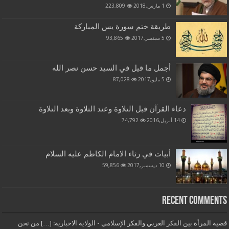
1 مارس,2018
223,809
طريقة ختم سورة يس المباركة
5 سبتمبر,2017
93,865
أجمل ما قيل في السيد حسن نصر الله
5 مايو,2017
87,028
دعاء القرآن قبل التلاوة وعند التلاوة وبعد التلاوة
14 أبريل,2016
74,792
أبيات في رثاء الامام الكاظم عليه السلام
10 ديسمبر,2017
59,856
Recent Comments
قضية المرأة بين الفكر الغربي والفكر الإسلامي - الولاية الاخبارية: […] من نحن