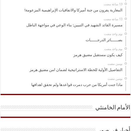
المغاربة يفرون من جنة أميركا والاتفاقيات الإبراهيمية المزعومة!
مسيرة القائد الشهيد في التبيين: بناء الوعي في مواجهة الباطل
‏يوم واحد مضت
بصــــــائر الدرجــــــات
‏يوم واحد مضت
كيف يكون مستقبل مضيق هرمز
‏يومين مضت
التفاصيل الأولية للخطة الاستراتيجية لضمان امن مضيق هرمز
‏يومين مضت
ماذا جنت أمريكا من حرب دمرت قواعدها ولم تحقق اهدافها
الأمام الخامنئي
أخبار في صور