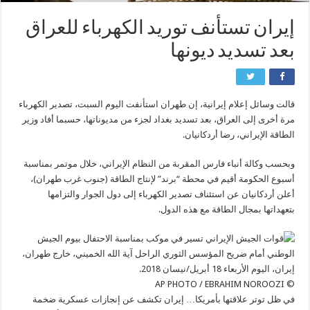
إیران تستأنف توريد الكهرباء للعراق
بعد تسديد ديونها
قالت وسائل إعلام إيرانية، إن طهران استأنفت اليوم السبت، تصدير الكهرباء
مرة أخرى إلى العراق، بعد تسديد بغداد لجزء من مديوناتها، حسبما أفاد وزير
الطاقة الإيراني، رضا أردكانيان.
وبحسب وكالة أنباء فارس المقربة من النظام الإيراني، خلال موتمر بمناسبة
أسبوع الحكومة أقيم في محطة “برند” لإنتاج الطاقة (جنوب غرب طهران)،
أعلن أردكانيان عن استئناف تصدير الكهرباء إلى دول الجوار والتزامها
بتعهداتها بمجال الطاقة مع هذه الدول.
© AP PHOTO / EBRAHIM NOROOZI
في ظل توتر علاقتها بأمريكا… إيران تكشف عن إنجازات عسكرية ضخمة