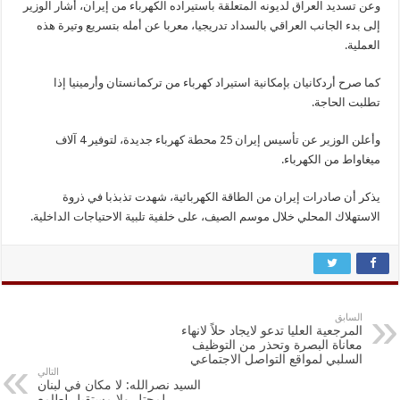
وعن تسديد العراق لديونه المتعلقة باستيراده الكهرباء من إيران، أشار الوزير
إلى بدء الجانب العراقي بالسداد تدريجيا، معربا عن أمله بتسريع وتيرة هذه
العملية.
كما صرح أردكانيان بإمكانية استيراد كهرباء من تركمانستان وأرمينيا إذا
تطلبت الحاجة.
وأعلن الوزير عن تأسيس إيران 25 محطة كهرباء جديدة، لتوفير 4 آلاف
ميغاواط من الكهرباء.
يذكر أن صادرات إيران من الطاقة الكهربائية، شهدت تذبذبا في ذروة
الاستهلاك المحلي خلال موسم الصيف، على خلفية تلبية الاحتياجات الداخلية.
السابق
المرجعية العليا تدعو لايجاد حلاً لانهاء
معاناة البصرة وتحذر من التوظيف
السلبي لمواقع التواصل الاجتماعي
التالي
السيد نصرالله: لا مكان في لبنان
لمحتل ولا مستقبل لطامع