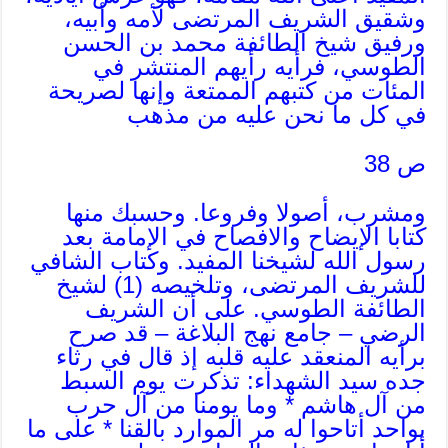
وشقيق الشريف المرتضى لأمه وأبيه،
ورفيق شيخ الطائفة محمد بن الحسن
الطوسي، فرأيه رأيهم المنتشر في
المئات من كتبهم الممتعة وإنها لصريحة
في كل ما نحن عليه من مذهب
ص 38
ومشرب، أصولا وفروعا. وحسبك منها
كتابا الإيضاح والافصاح في الإمامة بعد
رسول الله لشيخنا المفيد. وكتاب الشافي
للشريف المرتضى، وتلخيصه (1) لشيخ
الطائفة الطوسي. على أن الشريف
الرضي – جامع نهج البلاغة – قد صرح
برأيه المنعقد عليه قلبه إذ قال في رثاء
جده سيد الشهداء: تذكرت يوم السبط
من آل هاشم * وما يومنا من آل حرب
بواحد أتاحوا له مر الموارد بالقنا * على ما