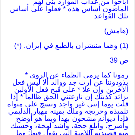
أباحوا من عذاب الموارد بنى لهم
الماضون أساس هذه * فعلوا على أساس
تلك القواعد
(هامش)
(1) وهما منتشران بالطبع في إيران. (*)
ص 39
رمونا كما يرمى الظماء عن الروى *
يذودوننا عن إرث جد ووالد ألا ليس فعل
الآخرين وإن علا * على قبح فعل الأولين
بزائد كذبتك إن نازعتني الحق ظالما * إذا
قلت يوما إنني غير واجد ونسج على منواه
تلميذه وخريجه وملك يمينه مهيار الدليمي
فإذا ديوانه مشحون بهذا وبما هو أوضح
وأصرح، وأبلغ حجة، وأشد لهجة، وحسبك
منه قصيدته اللامية التي يقول فيها: وما