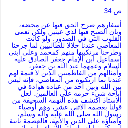
ص 34
أسفارهم صرح الحق فيها عن محضه،
وبان الصبح فيها لذي عينين ولكن تعمى
القلوب التي في الصدور. ولو كانت
المعاصي عندنا حلالا للطالبيين لما جرحنا
وطرحنا مرتكبيها منهم كمحمد وعلي ابني
إسماعيل ابن الإمام جعفر الصادق عليه
السلام وعمهما عبد الله بن جعفر،
وأمثالهم من الفاطميين الذين لا قيمة لهم
عندنا بما ارتكبوه من المعاصي، فإنه ليس
بين الله وبين أحد من عباده هوادة في
إباحة شيء حرمه على العالمين. لعل
الأستاذ اكتشف هذه التهمة السخيفة من
قولنا بعصمة الاثني عشر، وهم أوصياء
رسول الله صلى الله عليه وآله وسلم،
وأمناؤه على الدين والأمة، فالعصمة ثابتة
لهم كثبوتها له ولسائر الأنبياء وأوصيائهم