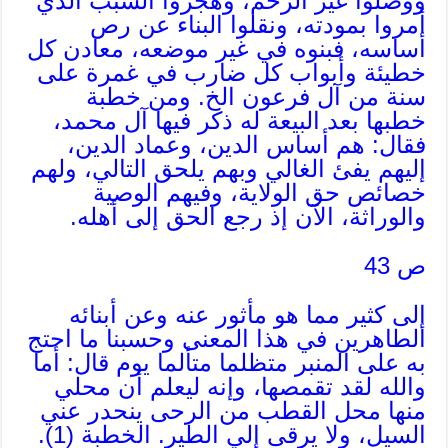
ووصلوا غير الرحم، وهجروا السبب الذي
أمروا بمودته، ونقلوا البناء عن رص
أساسه، فبنوه في غير موضعه، معادن كل
خطيئة وأبواب كل ضارب في غمرة على
سنة من آل فرعون الخ. ومن خطبة
خطبها بعد البيعة له ذكر فيها آل محمد،
فقال: هم أساس الدين، وعماد الدين،
إليهم يفئ الغالي وبهم يلحق التالي، ولهم
خصائص حق الولاية، وفيهم الوصية
والوراثة، الآن إذ رجع الحق إلى أهله.
ص 43
إلى كثير مما هو مأثور عنه وعن أبنائه
الطاهرين في هذا المعنى وحسبنا ما احتج
به على المنبر متظلما متألما يوم قال: أما
والله لقد تقمصها، وإنه ليعلم أن محلي
منها محل القطب من الرحى ينحدر عني
السيل، ولا يرقى إلي الطير. الخطبة (1).