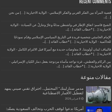
Recent Comments
قضية المرأة بين الفكر الغربي والفكر الإسلامي - الولاية الاخبارية: […] من نحن
[…]...
الشيخ قاسم: اتفاق الإطار في واشنطن مذلةٌ وعارٌ وتنازلٌ عن السيادة - الولاية
الاخبارية: […] *خطاب القائد […]...
الإمام الخامنئي شخصية فريدة في التاريخ السياسي الإسلامي وقدّم نموذجًا
للحاكمية - الولاية الاخبارية: […] *خطاب القائد […]...
قاليباف: لبنان أولويتنا.. لا مفاوضات جديدة مع أميركا قبل الالتزام الكامل - الولاية
الاخبارية: […] *خطاب القائد […]...
بين الركام والعطش.. غزة تواجه مأساة مزدوجة بفعل دمار الكيان الإسرائيلي -
الولاية الاخبارية: […] *خطاب القائد […]...
مقالات منوعة
مدمر ستارلينك” المحتمل.. اختراق تقني صيني يمهد
لتعطيل الأقمار الاصطناعية
8 فبراير,2026
أمريكا تدعوا لوقف الحرب وتحالف السعودية يصعّد: