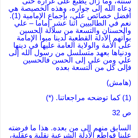
سنته، وما زال يطبع على غراره حتى
دعاه الله إلى جواره، وهذه الخصيصة هي
أفضل خصائص علي، بإجماع الإمامية (1).
نعم في الطالبيين اثنا عشر إماما – علي
والحسنان والتسعة من سلالة الحسين
بوأتهم الأدلة القطعية لدينا مبوأ الإمامة
على الأمة والولاية العامة عليها في دينها
ودنياها بعهد متسلسل من رسول الله إلى
علي ومن علي إلى الحسن فالحسين
فإلى كل من التسعة بعده
(هامش)
(1) كما توضحه مراجعاتنا. (*)
ص 32
السابق منهم إلى من بعده. هذا ما فرضته
علينا قواطع الأدلة الشرعية نقلية وعقلية،