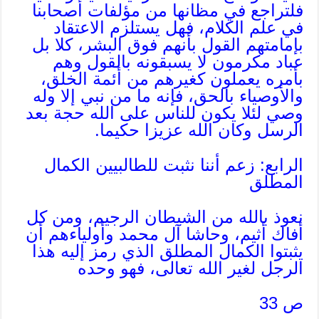
فلتراجع في مظانها من مؤلفات أصحابنا
في علم الكلام، فهل يستلزم الاعتقاد
بإمامتهم القول بأنهم فوق البشر، كلا بل
عباد مكرمون لا يسبقونه بالقول وهم
بأمره يعملون كغيرهم من أئمة الخلق،
والأوصياء بالحق، فإنه ما من نبي إلا وله
وصي لئلا يكون للناس على الله حجة بعد
الرسل وكان الله عزيزا حكيما.
الرابع: زعم أننا نثبت للطالبيين الكمال
المطلق
نعوذ بالله من الشيطان الرجيم، ومن كل
أفاك أثيم، وحاشا آل محمد وأولياءهم أن
يثبتوا الكمال المطلق الذي رمز إليه هذا
الرجل لغير الله تعالى، فهو وحده
ص 33