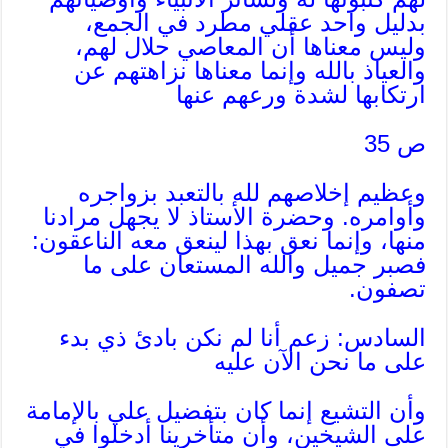
بدليل واحد عقلي مطرد في الجمع،
وليس معناها أن المعاصي حلال لهم،
والعياذ بالله وإنما معناها نزاهتهم عن
ارتكابها لشدة ورعهم عنها
ص 35
وعظيم إخلاصهم لله بالتعبد بزواجره
وأوامره. وحضرة الأستاذ لا يجهل مرادنا
منها، وإنما نعق بهذا لينعق معه الناعقون:
فصبر جميل والله المستعان على ما
تصفون.
السادس: زعم أنا لم نكن بادئ ذي بدء
على ما نحن الآن عليه
وأن التشيع إنما كان بتفضيل علي بالإمامة
على الشيخين، وأن متأخرينا أدخلوا في