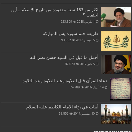
اكثر من 183 سنة مفقودة من تاريخ الإسلام .. أين
اختفت ؟
1 مارس,2018
223,809
طريقة ختم سورة يس المباركة
5 سبتمبر,2017
93,852
أجمل ما قيل في السيد حسن نصر الله
5 مايو,2017
87,020
دعاء القرآن قبل التلاوة وعند التلاوة وبعد التلاوة
14 أبريل,2016
74,789
أبيات في رثاء الامام الكاظم عليه السلام
10 ديسمبر,2017
59,853