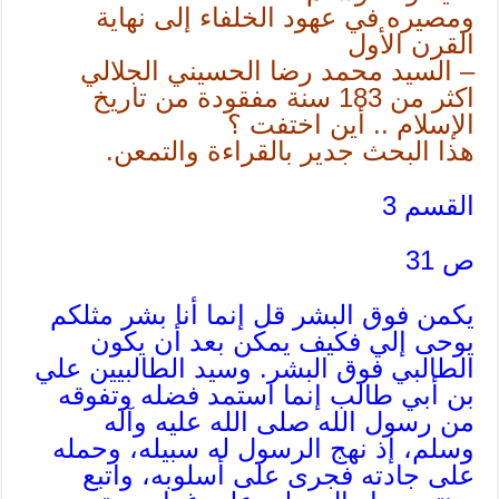
ومصيره في عهود الخلفاء إلى نهاية
القرن الأول
– السيد محمد رضا الحسيني الجلالي
اكثر من 183 سنة مفقودة من تاريخ
الإسلام .. أين اختفت ؟
هذا البحث جدير بالقراءة والتمعن.
القسم 3
ص 31
يكمن فوق البشر قل إنما أنا بشر مثلكم
يوحى إلي فكيف يمكن بعد أن يكون
الطالبي فوق البشر. وسيد الطالبيين علي
بن أبي طالب إنما استمد فضله وتفوقه
من رسول الله صلى الله عليه وآله
وسلم، إذ نهج الرسول له سبيله، وحمله
على جادته فجرى على أسلوبه، واتبع