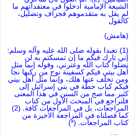
الشيعة الإمامية أدخلوا في معتقداتهم ما
لم يقل به متقدموهم فجزاف وتضليل،
كالقول
(هامش)
(1) تعبدا بقوله صلى الله عليه وآله وسلم:
إني تارك فيكم ما إن تمسكتم به لن
تضلوا كتاب الله وعترتي، وقوله إنما مثل
أهل بيتي فيكم كسفينة نوح من ركبها نجا
ومن تخلف عنها هلك، وإنما مثل أهل بيتي
فيكم كباب حطة في بني إسرائيل إلى
كثير مما صح من السنن في هذا المعنى
فلتراجع في المبحث الأول من كتاب
المراجعات، بل في المراجعات كافة. (2)
كما فصلناه في المراجعة الأخيرة من
كتاب المراجعات. (*)