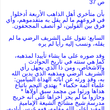
ص 37
بأن متأخري أهل الذاهب الأربعة أدخلوا
في فروعهم ما لم يقل به متقدموهم، وأي
فرق بين القولين، لو أنصف المجحفون.
السابع: تقول على الشريف الرضي ما لم
يقله، ونسب إليه رأيا لم يره
وقد صوره على ما يشاء تأييدا لمذهبه،
كما هي سنته في تاريخ الحوادث
والأشخاص، ومن ذا الذي يجهل رأي
الشريف الرضي ومذهبه الذي يدين الله
به، وقد ورثه عن آبائه الهداة الميامين:
علماء أئمة حكماء * يهتدي النجم باتباع
هداها ورثوا من محمد سبق أولاها *
وحازوا ما لم يحز أخراها على أنه خريج
مدرسة شيخ مشائخ الشيعة الإمامية
المفيد أعلى الله مقامه، فهو غرس أياديه،