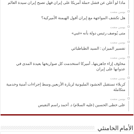
ماذا لو أعلن عن فشل حملة أمريكا على إيران فهل تصبح إيران سيدة العالم
‏يومين مضت
هل تكشف المواجهة مع إيران أفول الهيمنة الأميركية؟
‏يومين مضت
متى يُوصف رئيس دولة بأنه «غبي»
‏يومين مضت
تفسير الميزان : السيد الطباطبائي
‏يومين مضت
مخاوف إزاء جاهزيتها.. أميركا استخدمت كل صواريخها بعيدة المدى في
عدوانها على إيران
‏يومين مضت
كربلاء تستقبل الحشود المليونية لزيارة الأربعين وسط إجراءات أمنية وخدمية
متكاملة
‏يومين مضت
على خطى الحسين (عليه السلام) د. أحمد راسم النفيس
الأمام الخامنئي