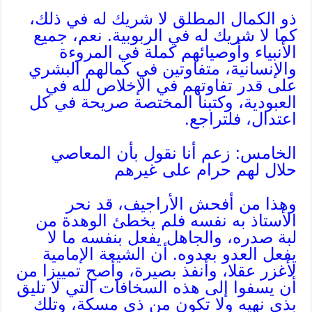
ذو الكمال المطلق لا شريك له في ذلك،
كما لا شريك له في الربوبية. نعم، جميع
الأنبياء وأوصيائهم كملة في المروءة
والإنسانية، متفاوتين في كمالهم البشري
على قدر تفاوتهم في الإخلاص لله في
العبودية، وكتبنا المختصة صريحة في كل
اعتدال، فلتراجع.
الخامس: زعم أنا نقول بأن المعاصي
حلال لهم حرام على غيرهم
وهذا من أفحش الأراجيف، قد نحر
الأستاذ به نفسه فلم يخطئ الوهدة من
لبة صدره، والجاهل يفعل بنفسه ما لا
يفعل العدو بعدوه. أن الشيعة الإمامية
لأغزر عقلا، وأنفذ بصيرة، وأصح تمييزا من
أن يسفوا إلى هذه السخافات التي لا تليق
بذي نهيه ولا تكون من ذي مسكة، وتلك