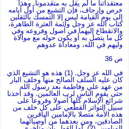
معتقداتنا ما لم يقل به متقدمونا. وهذا
خرص وإرجاف، فإن التشيع من أول أيامه
إلى يوم القيامة ليس إلا التمسك بالثقلين
كتاب الله عز وجل وأئمة العترة الطاهرة،
والانقطاع إليهما في أصول وفروعه وفي
كل ما يتصل به أو يكون حوله مع موالاة
وليهم في الله، ومعاداة عدوهم
ص 36
في الله عز وجل. (1) هذه هو التشيع الذي
كان عليه السلف الصالح منها وخلف البار
من عهد علي وفاطمة بعد رسول الله
حتى يقوم الناس لرب العالمين. وقد أخذنا
شرائع الإسلام كلها أصولا وفروعا على
سبيل التواتر القطعي على كل خلف من
هذه الأمة متصلا بالإمامين الباقرين
الصادقين، ومن بعدهما من أوصيائهما
الميامين. (2). أما القول بأن متأخري