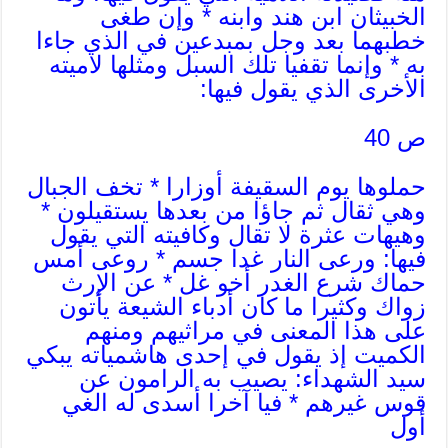
الخبيثان ابن هند وابنه * وإن طغى
خطبهما بعد وجل بمبدعين في الذي جاءا
به * وإنما تقفيا تلك السبل ومثلها لاميته
الأخرى الذي يقول فيها:
ص 40
حملوها يوم السقيفة أوزارا * تخف الجبال
وهي ثقال ثم جاؤا من بعدها يستقيلون *
وهيهات عثرة لا تقال وكافيته التي يقول
فيها: ورعى النار غدا جسم * روعى أمس
حماك شرع الغدر أخو غل * عن الإرث
زواك وكثيرا ما كان أدباء الشيعة يأتون
على هذا المعنى في مراثيهم ومنهم
الكميت إذ يقول في إحدى هاشمياته يبكي
سيد الشهداء: يصيب به الرامون عن
قوس غيرهم * فيا آخرا أسدى له الغي
أول