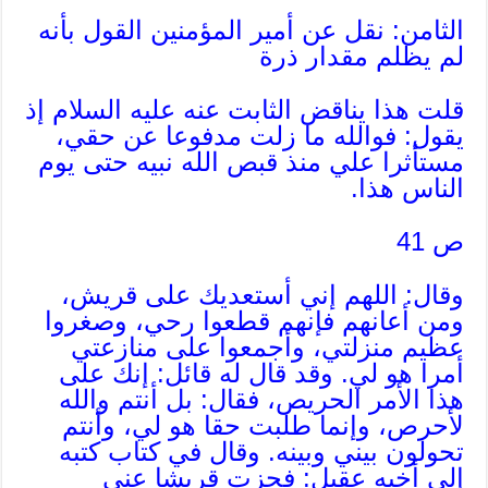
الثامن: نقل عن أمير المؤمنين القول بأنه
لم يظلم مقدار ذرة
قلت هذا يناقض الثابت عنه عليه السلام إذ
يقول: فوالله ما زلت مدفوعا عن حقي،
مستأثرا علي منذ قبص الله نبيه حتى يوم
الناس هذا.
ص 41
وقال: اللهم إني أستعديك على قريش،
ومن أعانهم فإنهم قطعوا رحي، وصغروا
عظيم منزلتي، وأجمعوا على منازعتي
أمرا هو لي. وقد قال له قائل: إنك على
هذا الأمر الحريص، فقال: بل أنتم والله
لأحرص، وإنما طلبت حقا هو لي، وأنتم
تحولون بيني وبينه. وقال في كتاب كتبه
إلى أخيه عقيل: فجزت قريشا عني