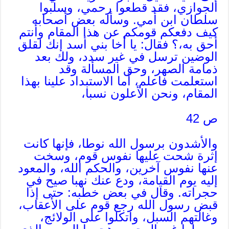
الجوازي، فقد قطعوا رحمي، وسلبوا
سلطان ابن أمي. وسأله بعض أصحابه
كيف دفعكم قومكم عن هذا المقام وأنتم
أحق به،؟ فقال: يا أخا بني أسد إنك لقلق
الوضين ترسل في غير سدد، ولك بعد
ذمامة الصهر، وحق المسألة وقد
استعلمت فاعلم، أما الاستبداد علينا بهذا
المقام، ونحن الأعلون نسبا،
ص 42
والأشدون برسول الله نوطا، فإنها كانت
إثرة شحت عليها نفوس قوم، وسخت
عنها نفوس آخرين، والحكم الله، والمعود
إليه يوم القيامة، ودع عنك نهبا صيح في
حجراته. وقال في بعض خطبه: حتى إذا
قبض رسول الله رجع قوم على الأعقاب،
وغالتهم السبل، واتكلوا على الولائج،