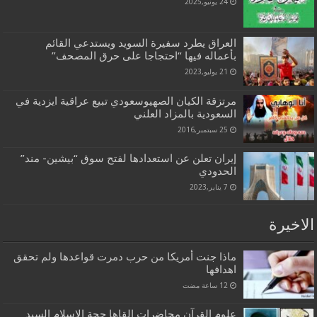
24 يونيو,2025
العراق يطرد سفيرة السويد ويستدعي القائم
بأعماله فيها “احتجاجا على حرق المصحف”
21 يوليو,2023
مرتزقة الكيان الصهيوسعودي تبيع عراقية ايزدية في
السعودية بالمزاد العلني
25 سبتمبر,2016
إيران تعلن عن استعدادها لفتح سوق “بيشين- مند”
الحدودي
7 يناير,2023
الاخيرة
ماذا جنت أمريكا من حرب دمرت قواعدها ولم تحقق
اهدافها
علوم القرآن محاضرات القاها حجة الاسلام السيد