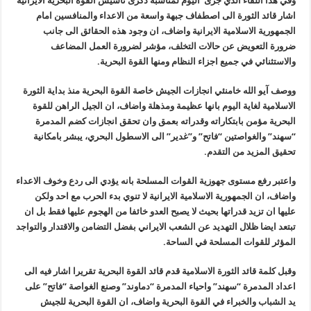
وفي هذا اللقاء الذي جرى اليوم لمناسبة ذكرى تاسيس القوة البحرية الايرانية
اشار قائد الثورة الى اصطفاف جبهة واسعة من الاعداء والمنافسين امام
الجمهورية الاسلامية الايرانية واضاف، ان وجود هذه الحقائق الى جانب
ضرورة التعويض عن حالات التخلف، مؤشر لضرورة العمل المضاعف
والاستثنائي في جميع اجزاء النظام ومنها القوة البحرية.
ووصف آيو الله خامنئي انجازات الجيش خاصة القوة البحرية منذ بداية الثورة
الاسلامية لغاية اليوم بانها عظيمة ومذهلة واضاف، ان الجيل الراهن للقوة
البحرية مؤمن بابتكاراته وقدراته بعمق وان تحقق انجازات كضم المدمرة
“سهند” والغواصتين “فاتح” و”غدير” الى الاسطول البحري، يبشر بامكانية
تحقيق المزيد من التقدم.
واعتبر رفع مستوى جهوزية القوات المسلحة بانه يؤدي الى ردع وخوف الاعداء
واضاف، ان الجمهورية الاسلامية الايرانية لا تنوي بدء الحرب مع احد ولكن
عليها ان تزيد قدراتها بحيث لا يصبح العدو خائفا من الهجوم عليها فقط بل ان
تبتعد ايضا ظلال التهديد عن الشعب الايراني بفضل التضامن والاقتدار والتواجد
المؤثر للقوات المسلحة في الساحة.
وقبل كلمة قائد الثورة الاسلامية قدم قائد القوة البحرية تقريرا اشار فيه الى
اعداد المدمرة “سهند” واحياء المدمرة “دماوند” وصنع الغواصة “فاتح” على
يد الشباب والخبراء في القوة البحرية واضاف، ان القوة البحرية للجيش