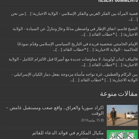
Recent Comments
قضية المرأة بين الفكر الغربي والفكر الإسلامي - الولاية الاخبارية: […] من نحن
[…]...
الشيخ قاسم: اتفاق الإطار في واشنطن مذلةٌ وعارٌ وتنازلٌ عن السيادة - الولاية
الاخبارية: […] *خطاب القائد […]...
الإمام الخامنئي شخصية فريدة في التاريخ السياسي الإسلامي وقدّم نموذجًا
للحاكمية - الولاية الاخبارية: […] *خطاب القائد […]...
قاليباف: لبنان أولويتنا.. لا مفاوضات جديدة مع أميركا قبل الالتزام الكامل - الولاية
الاخبارية: […] *خطاب القائد […]...
بين الركام والعطش.. غزة تواجه مأساة مزدوجة بفعل دمار الكيان الإسرائيلي -
الولاية الاخبارية: […] *خطاب القائد […]...
مقالات منوعة
اكراد سوريا والعراق.. واقع صعب ومستقبل غامض –
الوقت
15 يوليو,2016
مكيال المكارم في فوائد الدعاء للقائم