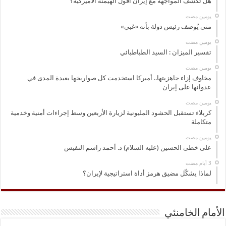
هل تكشف المواجهة مع إيران أفول الهيمنة الأميركية؟
‏يومين مضت
متى يُوصف رئيس دولة بأنه «غبي»
‏يومين مضت
تفسير الميزان : السيد الطباطبائي
‏يومين مضت
مخاوف إزاء جاهزيتها.. أميركا استخدمت كل صواريخها بعيدة المدى في
عدوانها على إيران
‏يومين مضت
كربلاء تستقبل الحشود المليونية لزيارة الأربعين وسط إجراءات أمنية وخدمية
متكاملة
‏يومين مضت
على خطى الحسين (عليه السلام) د. أحمد راسم النفيس
لماذا يشكّل مضيق هرمز أداة استراتيجية لإيران؟
الأمام الخامنئي