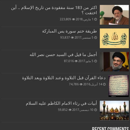
اكثر من 183 سنة مفقودة من تاريخ الإسلام .. أين
اختفت ؟
1 مارس,2018
223,809
طريقة ختم سورة يس المباركة
5 سبتمبر,2017
93,837
أجمل ما قيل في السيد حسن نصر الله
5 مايو,2017
87,016
دعاء القرآن قبل التلاوة وعند التلاوة وبعد التلاوة
14 أبريل,2016
74,786
أبيات في رثاء الامام الكاظم عليه السلام
10 ديسمبر,2017
59,852