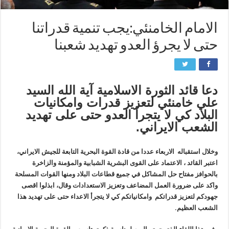
الامام الخامنئي:يجب تنمية قدراتنا
حتى لا يجرؤ العدو تهديد شعبنا
دعا قائد الثورة الاسلامية آية الله السيد
علي خامنئي لتعزيز قدرات وامكانيات
البلاد كي لا يتجرأ العدو حتى على تهديد
الشعب الايراني.
وخلال استقباله الاربعاء عددا من قادة القوة البحرية التابعة للجيش الايراني،
اعتبر القائد ، الاعتماد على القوى البشرية الشبابية والمؤمنة والزاخرة
بالحوافز مفتاح حل المشاكل في جميع قطاعات البلاد ومنها القوات المسلحة
واكد على ضرورة العمل المضاعف وتعزيز الاستعدادات وقال، ابذلوا اقصى
جهودكم لتعزيز قدراتكم وامكانياتكم كي لا يتجرأ الاعداء حتى على تهديد هذا
الشعب العظيم.