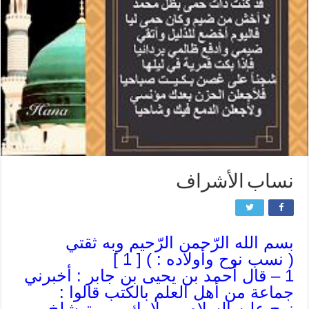
نساب الأشراف
بسم الله الرّحمن الرّحيم وبه ثقتي
( نسب نوح وأولاده : ) [ 1 ]
1 – قال أحمد بن يحيى بن جابر : أخبرني
جماعة من أهل العلم بالكتب قالوا :
نوح عليه السلام بن لامك بن متوشلخ بن