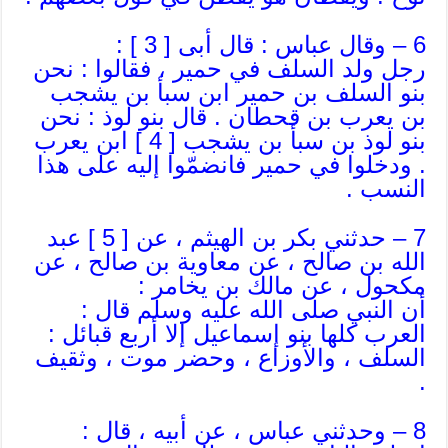
6 – وقال عباس : قال أبى [ 3 ] :
رجل ولد السلف في حمير ، فقالوا : نحن
بنو السلف بن حمير ابن سبأ بن يشجب
بن يعرب بن قحطان . قال بنو لوذ : نحن
بنو لوذ بن سبأ بن يشجب [ 4 ] ابن يعرب
. ودخلوا في حمير فانضمّوا إليه على هذا
النسب .
7 – حدثني بكر بن الهيثم ، عن [ 5 ] عبد
الله بن صالح ، عن معاوية بن صالح ، عن
مكحول ، عن مالك بن يخامر :
أن النبي صلى الله عليه وسلم قال :
العرب كلها بنو إسماعيل إلا أربع قبائل :
السلف ، والأوزاع ، وحضر موت ، وثقيف
.
8 – وحدثني عباس ، عن أبيه ، قال :