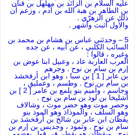
عليه السلام بن الزائد بن مهلهل بن قنان
بن الطاهر بن هبة الله بن آدم ، وزعم أن
ذلك عن الزهرّي .
والأول أثبت وأشهر .
5 – وحدثني عباس بن هشام بن محمد بن
السائب الكلبي ، عن أبيه ، عن جده
وغيره ، قالوا :
العرب العاربة عاد ، وعبيل ابنا عوض بن
إرم بن سام بن نوح . وجرهم
بن عابر [ 1 ] بن سبا ، وهو ابن أرفخشذ
بن سام بن نوح . وطسم ، وعمليق ،
وجاسم ، وأميم بنو يلمع بن عامر [ 2 ] بن
أشليخا بن لوذ بن سام بن نوح .
وحصر موت وهو حضر موت ، وشالاف
وهو السلف ، والموذاذ وهو الموذ بنو
يقظان ابن عابر بن شالخ بن أرفخشذ بن
سام بن نوح . وثمود ، وجديس بن إرم بن
نوح . ويقظان هو يقطن في قول بعضهم .