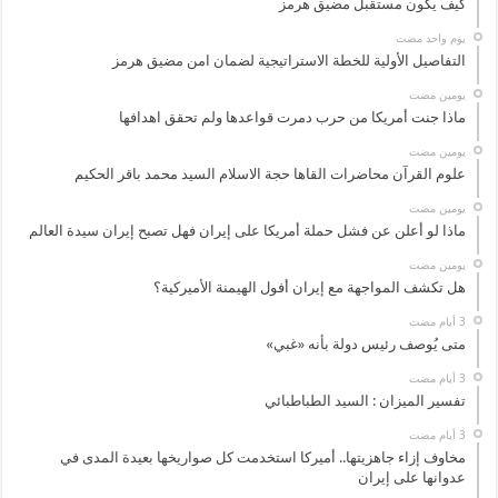
كيف يكون مستقبل مضيق هرمز
‏يوم واحد مضت
التفاصيل الأولية للخطة الاستراتيجية لضمان امن مضيق هرمز
‏يومين مضت
ماذا جنت أمريكا من حرب دمرت قواعدها ولم تحقق اهدافها
‏يومين مضت
علوم القرآن محاضرات القاها حجة الاسلام السيد محمد باقر الحكيم
‏يومين مضت
ماذا لو أعلن عن فشل حملة أمريكا على إيران فهل تصبح إيران سيدة العالم
‏يومين مضت
هل تكشف المواجهة مع إيران أفول الهيمنة الأميركية؟
متى يُوصف رئيس دولة بأنه «غبي»
تفسير الميزان : السيد الطباطبائي
مخاوف إزاء جاهزيتها.. أميركا استخدمت كل صواريخها بعيدة المدى في
عدوانها على إيران