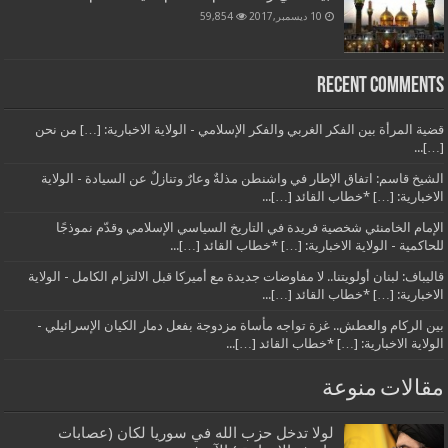
10 ديسمبر,2017
59,854
Recent Comments
قضية المرأة بين الفكر الغربي والفكر الإسلامي - الولاية الاخبارية: […] من نحن
[…]...
الشيخ قاسم: اتفاق الإطار في واشنطن مذلةٌ وعارٌ وتنازلٌ عن السيادة - الولاية
الاخبارية: […] *خطاب القائد […]...
الإمام الخامنئي شخصية فريدة في التاريخ السياسي الإسلامي وقدّم نموذجًا
للحاكمية - الولاية الاخبارية: […] *خطاب القائد […]...
قاليباف: لبنان أولويتنا.. لا مفاوضات جديدة مع أميركا قبل الالتزام الكامل - الولاية
الاخبارية: […] *خطاب القائد […]...
بين الركام والعطش.. غزة تواجه مأساة مزدوجة بفعل دمار الكيان الإسرائيلي -
الولاية الاخبارية: […] *خطاب القائد […]...
مقالات منوعة
لولا تدخل حزب الله في سوريا لكان (عصابات