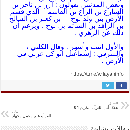
وبعض المدنيين يقولون : آزر بن ناحر بن
السارع بن الراع بن القاسم – الذي قسم
الأرض بين ولد نوح – ابن كعبر بن السالح
بن الرافد بن السائم بن نوح . ويزعم أن
ذلك عن الزهري .
والأول أثبت وأشهر . وقال الكلبي ،
والشرقي : إسماعيل أبو كل عربي في
الأرض .
https://t.me/wilayahinfo
السابق
هكذا أتل القرآن الكريم 04
التالي
المرأة علم وعمل وجهاد
مقالات مشابهة