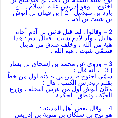
أخنوخ – وهو إدريس عليه السلام – بن
يارد بن مهلائيل [ 2 ] بن قينان بن أنوش
بن شيث بن آدم .
2 – وقالوا : لما قتل قائين بن آدم أخاه
هابيل ، ولد لآدم شيث . فقال آدم : هذا
هبة من الله ، وخلف صدق من هابيل .
فسمّى شيث : هبة الله .
3 – وروى عن محمد بن إسحاق بن يسار
[ 3 ] ، أنه قال :
سمّى أخنوخ « إدريس » لأنه أول من خطَّ
بقلم ، ودرس الكتب . قال :
وكان أنوش أول من غرس النخلة ، وزرع
الحبّة ، ونطق بالحكمة .
4 – وقال بعض أهل المدينة :
هو نوح بن سلكان بن مثوبة بن إدريس