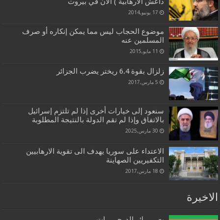
داعش الارهابية ) الآن في بيروت
17 يونيو,2014
موضوع الحجاب ليس مما يمكن إنكاره أو صرف
المسلمين عنه
11 مايو,2015
زلزال بقوة 6.4 ريختر يضرب الجزائر
5 مارس,2017
سنعود إلى خيارات أخرى إذا لم تلتزم إسرائيل
بالاتفاق وإذا لم تقم الدولة بالنتيجة المطلوبة
30 مارس,2025
الاعتداء على سوريا يهدف الى تقوية الارهابيين
التكفيريين الصهاينة
18 مارس,2017
الاخيرة
بصــــــائر الدرجــــــات