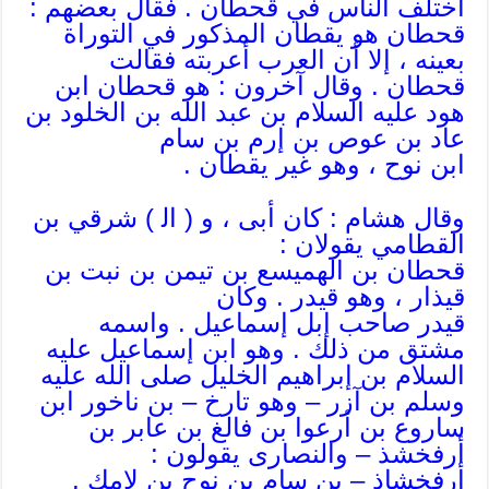
اختلف الناس في قحطان . فقال بعضهم :
قحطان هو يقطان المذكور في التوراة
بعينه ، إلا أن العرب أعربته فقالت
قحطان . وقال آخرون : هو قحطان ابن
هود عليه السلام بن عبد الله بن الخلود بن
عاد بن عوص بن إرم بن سام
ابن نوح ، وهو غير يقطان .
وقال هشام : كان أبى ، و ( ال‍ ) شرقي بن
القطامي يقولان :
قحطان بن الهميسع بن تيمن بن نبت بن
قيذار ، وهو قيدر . وكان
قيدر صاحب إبل إسماعيل . واسمه
مشتق من ذلك . وهو ابن إسماعيل عليه
السلام بن إبراهيم الخليل صلى الله عليه
وسلم بن آزر – وهو تارخ – بن ناخور ابن
ساروع بن أرعوا بن فالغ بن عابر بن
أرفخشذ – والنصارى يقولون :
أرفخشاذ – بن سام بن نوح بن لامك .