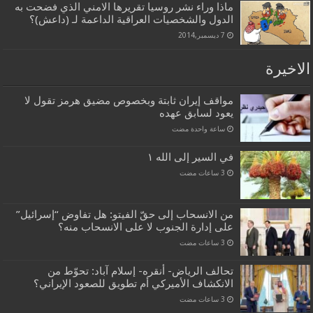
ماذا وراء نشر روسيا تقريرها الامني الذي فضحت به
الدول والشخصيات العراقية الداعمة لـ (داعش)؟
7 ديسمبر,2014
الاخيرة
مواقف إيران ثابتة وبخصوص مضيق هرمز تقول لا
يعود لسابق عهده
‏ساعة واحدة مضت
في السير إلى الله ١
من الانسحاب إلى حقّ الفيتو: هل تفاوض “إسرائيل”
على إدارة الجنوب لا على الانسحاب منه؟
تحالف الرياض- أنقره- إسلام آباد: تحوّط من
الانكشاف الأميركي أم تطويق للصعود الإيراني؟