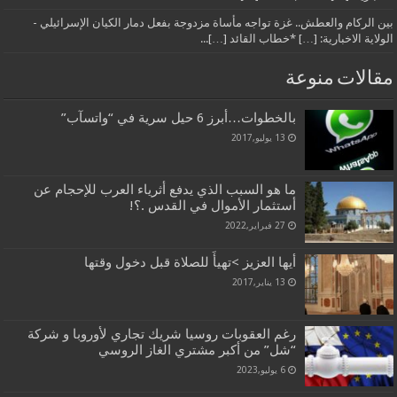
بين الركام والعطش.. غزة تواجه مأساة مزدوجة بفعل دمار الكيان الإسرائيلي -
الولاية الاخبارية: […] *خطاب القائد […]...
مقالات منوعة
بالخطوات…أبرز 6 حيل سرية في “واتسآب”
13 يوليو,2017
ما هو السبب الذي يدفع أثرياء العرب للإحجام عن
أستثمار الأموال في القدس .؟!
27 فبراير,2022
أيها العزيز >تهيأَ للصلاة قبل دخول وقتها
13 يناير,2017
رغم العقوبات روسيا شريك تجاري لأوروبا و شركة
“شل” من أكبر مشتري الغاز الروسي
6 يوليو,2023