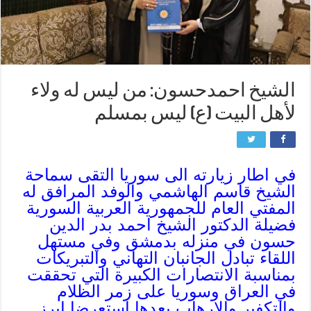
الشيخ احمدحسون: من ليس له ولاء
لأهل البيت (ع) ليس بمسلم
في اطار زيارته الى سوريا التقى سماحة
الشيخ قاسم الهاشمي والوفد المرافق له
المفتي العام للجمهورية العربية السورية
فضيلة الدكتور الشيخ احمد بدر الدين
حسون في منزله بدمشق وفي مستهل
اللقاء تبادل الجانبان التهاني والتبريكات
بمناسبة الانتصارات الكبيرة التي تحققت
في العراق وسوريا على زمر الظلام
والتكفير والارهاب بعدها استعرضا ابرز