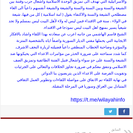
والاسرائيلية التي تهدف الى تمزيق الوحدة الاسلامية واشعال حرب وفتنة بين
الشيعة والسنة وبين السنة والسنة والشيعة والشيعة أنفسهم داعياً الى الغاء
مصطلحي الشيعة والسنة والاكتفاء بقول ( امة اسلامية ) كل من فيها، شيعة
في الولاء ، سنة في الاقتداء فمن ليس له ولاء لأهل البيت ليس بمسلم ولا تجد
شيعياً يسير بمنهج اهل البيت ليس نموذجا في الاقتداء.
الشيخ قاسم الهاشمي من جانبه اعرب عن سعادته بهذا اللقاء واشاد بالافكار
الايجابية التي يحملها مفتي الديار السورية واصفاً اياه بالشخصية المتزنة
والمؤثرة وصاحبة الخطاب المنطقي داعياً فضيلته لزيارة النجف الاشرف.
كما شدد سماحته على ضرورة الحذر من مؤامرات الاعداء التي يحيكونها ضد
الشيعة والسنة على حدٍ سواء واشعال فتيل الفتنة الطائفية وتمزيق الصف
الاسلامي ونتفق معكم في ضرورة تجاوز الخلافات والتعالي على الجزئيات
وتفويت الفرصة على الاعداء الذين يتربصون بنا الدوائر.
في نهاية اللقاء تم الاتفاق على مواصلة اللقاءات وتطوير العمل الثقافي
المتبادل بين العراق وسوريا في المرحلة المقبلة.
https://t.me/wilayahinfo
السابق