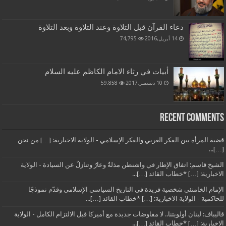
دعاء القرآن قبل التلاوة وعند التلاوة وبعد التلاوة
14 أبريل,2016
74,795
أبيات في رثاء الامام الكاظم عليه السلام
10 ديسمبر,2017
59,858
Recent Comments
قضية المرأة بين الفكر الغربي والفكر الإسلامي - الولاية الاخبارية: […] من نحن
[…]...
الشيخ قاسم: اتفاق الإطار في واشنطن مذلةٌ وعارٌ وتنازلٌ عن السيادة - الولاية
الاخبارية: […] *خطاب القائد […]...
الإمام الخامنئي شخصية فريدة في التاريخ السياسي الإسلامي وقدّم نموذجًا
للحاكمية - الولاية الاخبارية: […] *خطاب القائد […]...
قاليباف: لبنان أولويتنا.. لا مفاوضات جديدة مع أميركا قبل الالتزام الكامل - الولاية
الاخبارية: […] *خطاب القائد […]...