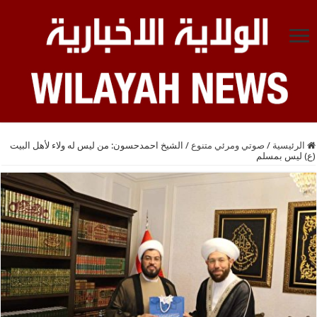
الرئيسية
/
صوتي ومرئي متنوع
/
الشيخ احمدحسون: من ليس له ولاء لأهل البيت
(ع) ليس بمسلم