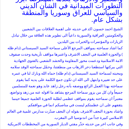
التطورات الميدانية في الشأن الديني
والسياسي للعراق وسوريا والمنطقة
بشكل عام.
الشيخ احمد حسون اكد في حديثه على اهمية العلاقات بين الشعبين
والحكومتين العراقية والسورية داعياً الى تطوير هذه العلاقة من خلال تبادل
الزيارات والمؤتمرات والخبرات بين البلدين.
كما اشاد سماحته بمواقف المرجع الأعلى سماحة السيد السيستاني (دام ظله
) والحوزة العلمية في النجف الاشرف واعتبرها مواقف تأريخية وحدت صفوف
الامة الاسلامية ودعمت محور المقاومة والحشد الشعبي بالفتوى الجهادية
التي ببركتها استطعنا دحر الارهاب من منطقتنا، وحمّل سماحته الوفد سلامه
ومحبته لسماحة السيد السيستاني (دام ظله) حماه الله وبارك لنا في عمره
على حد تعبيره وابتهل الى الله ان تكون جمع الكلمة على يديه كما يقوم
سماحته بهذا العمل الرائع ووصفه بأنه رجل زاهد عابد وهو نعمة للمسلمين
جميعاً وان كل من يزور سماحة المرجع يشاهد ما اقوله عنه من زهد وتواضع،
معتبراً ان سماحته يقوم بمواقف عظمى لطلبة الحوزة العلمية جميعا حينما
يثقفهم على ان عظمتكم ليست في مناصبكم انما في مواقفكم.
واشاد بحوزة النجف الاشرف بقوله ان النجف صدّرت مدارس علمية في العالم
الاسلامي كبيرة جداً من اندنوسيا الى المغرب.
وفي جانب اخر من حديثه حذّر مفتي الديار السورية من المخططات الامريكية