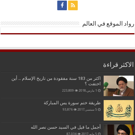
رواد الموقع في العالم
الاكثر قراءة
اكثر من 183 سنة مفقودة من تاريخ الإسلام .. أين
اختفت ؟
1 مارس,2018
223,809
طريقة ختم سورة يس المباركة
5 سبتمبر,2017
93,876
أجمل ما قيل في السيد حسن نصر الله
5 مايو,2017
87,034