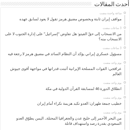
أحدث المقالات
‏ساعة واحدة مضت
مواقف إيران ثابتة وبخصوص مضيق هرمز تقول لا يعود لسابق عهده
من الانسحاب إلى حقّ الفيتو: هل تفاوض “إسرائيل” على إدارة الجنوب لا على
الانسحاب منه؟
مسؤول عسكري إيراني يؤكد أن النظام السائد في مضيق هرمز لا رجعة فيه
‏يوم واحد مضت
عراقجي: القوات المسلحة الإيرانية أثبتت قدراتها في مواجهة أقوى جيوش
العالم
‏يوم واحد مضت
انطلاق الدورة 46 لمسابقة القرآن الدولية في مكة
‏يوم واحد مضت
خطيب جمعة طهران: العدو تكبد هزيمة نكراء أمام إيران
‏يوم واحد مضت
من البحر الأحمر إلى خليج عدن والجغرافيا المحتلة.. اليمن يطوّق العدو
السعودي بقدرة رصد واستهداف قاتلة