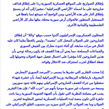
بإطلاق الصواريخ على المواقع العسكرية السورية ردا على إطلاق قذائف
صاروخية على ما اسماه “الأراضي الإسرائيلية”، مشيرا إلى أنه لن يسمح
بإطلاق النار على هذه الأراضي، ومن الواضح أنه سيدفع ثمنا باهظا في
المستقبل المنظور، فالجولان أرض سورية محتلة، مثلها مثل كل الأراضي
الفلسطينية واللبنانية الأخرى.
المحللون العسكريون الإسرائيليون أكدوا حسب موقع “واللا” أن إطلاق
الصاروخين على الجولان المحتل كان “متعمدا”، وليس بالخطأ مثلما كان عليه
الحال في مرات سابقة، أي أثناء حدوث معارك بين الجيش السوري
والجماعات المسلحة، مما يعني أن هذا القصف قد يكون رسالة توحي بأن
هذين الصاروخين كانا مؤشرا على احتمال تفعيل جبهة الجولان وتحويلها إلى
نقطة انطلاق لحرب استنزاف ضد الاحتلال وقواته.
إذا صحت التقارير التي نشرها ما يسمى بـ”المرصد السوري”المعارض
المعروف بارتباطاته البريطانية، وربما الإسرائيلية أيضا، بأن عشرة شهداء
سقطوا من جراء القصف الصاروخي الإسرائيلي بينهم ثلاثة جنود سوريين
وسبعة من جنسيات غير سورية موحيا بأنهم من “حزب الله”، فإن هذا التقرير
يصب في مصلحة النظرية التي تقول بأن الجبهة الجنوبية السورية ربما باتت
جاهزة لكي تكون منصة لبدء العمليات العسكرية لمحور المقاومة لتحرير
الجولان وما بعد الجولان، الأمر الذي سيزيد من منسوب القلق الإسرائيلي على