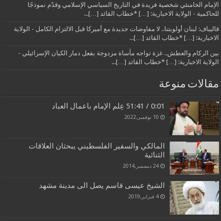
الإمام الخامنئي شخصية فريدة في التاريخ السياسي الإسلامي وقدّم نموذجًا
للحاكمية - الولاية الاخبارية: […] *خطاب القائد […]...
قاليباف: لبنان أولويتنا.. لا مفاوضات جديدة مع أميركا قبل الالتزام الكامل - الولاية
الاخبارية: […] *خطاب القائد […]...
بين الركام والعطش.. غزة تواجه مأساة مزدوجة بفعل دمار الكيان الإسرائيلي -
الولاية الاخبارية: […] *خطاب القائد […]...
مقالات منوعة
0:01 / 51:41 عِلم الإمام باعمال العباد
10 نوفمبر,2022
المالكي والسفير الفلسطيني يبحثان العلاقات
الثنائية
24 ديسمبر,2014
الشيخ عيسى قاسم يصل الى مدينة مشهد
4 فبراير,2019