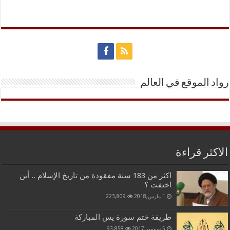
رواد الموقع في العالم
الاكثر قراءة
اكثر من 183 سنة مفقودة من تاريخ الإسلام .. أين
اختفت ؟
1 مارس,2018
223,809
طريقة ختم سورة يس المباركة
5 سبتمبر,2017
93,858