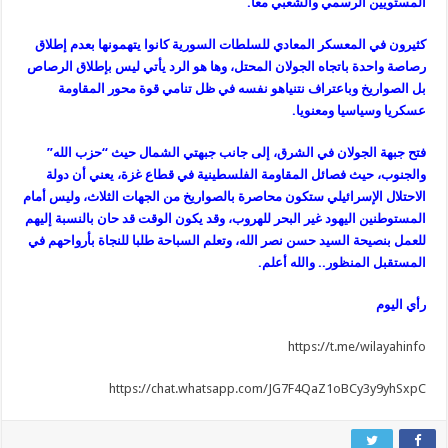
المستويين الرسمي والشعبي معا.
كثيرون في المعسكر المعادي للسلطات السورية كانوا يتهمونها بعدم إطلاق
رصاصة واحدة باتجاه الجولان المحتل، وها هو الرد يأتي ليس بإطلاق الرصاص
بل الصواريخ وباعتراف نتنياهو نفسه في ظل تنامي قوة محور المقاومة
عسكريا وسياسيا ومعنويا.
فتح جبهة الجولان في الشرق، إلى جانب جبهتي الشمال حيث “حزب الله”
والجنوب، حيث فصائل المقاومة الفلسطينية في قطاع غزة، يعني أن دولة
الاحتلال الإسرائيلي ستكون محاصرة بالصواريخ من الجهات الثلاث، وليس أمام
المستوطنين اليهود غير البحر للهروب، وقد يكون الوقت قد حان بالنسبة إليهم
للعمل بنصيحة السيد حسن نصر الله، وتعلم السباحة طلبا للنجاة بأرواحهم في
المستقبل المنظور.. والله أعلم.
رأي اليوم
https://t.me/wilayahinfo
https://chat.whatsapp.com/JG7F4QaZ1oBCy3y9yhSxpC