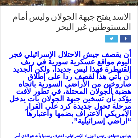
الاسد يفتح جبهة الجولان وليس أمام
المستوطنين غير البحر
أن يقصف جيش الاحتلال الإسرائيلي فجر
اليوم مواقع عسكرية سورية في ريف
القنيطرة فهذا ليس جديدا، ولكن الجديد
أن يأتي هذا لقصف ردا على إطلاق
صاروخين من الأراضي السورية باتجاه
هضبة الجولان المحتلة، في تطور لافت
يؤكد بأن تسخين جبهة الجولان بات يدخل
مرحلة تحول جديدة كرد على القرار
الأمريكي الاعتراف بضمها واعتبارها
“أراضي إسرائيلية”.
بنيامين نتنياهو، رئيس الوزراء الإسرائيلي، اعترف رسميا بأنه هو الذي أمر