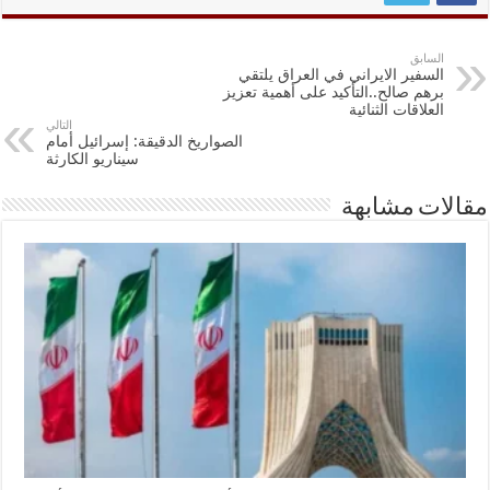
السابق
السفير الايراني في العراق يلتقي
برهم صالح..التأكيد على أهمية تعزيز
العلاقات الثنائية
التالي
الصواريخ الدقيقة: إسرائيل أمام
سيناريو الكارثة
مقالات مشابهة