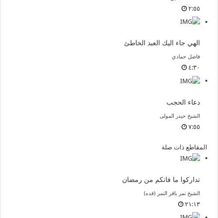
٢:٥٥
الهي جاء اليك العبد الخاطئ
فاضل حمادي
٤:٣٠
دعاء الحجب
الشيخ حيدر المولى
٧:٥٥
المقاطع ذات صلة
تداركوا ما فاتكم من رمضان
الشيخ نمر باقر النمر (قده)
٢١:١٣