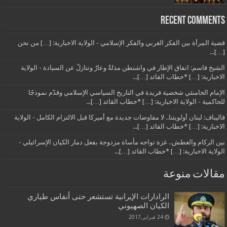
Recent Comments
قضية المرأة بين الفكر الغربي والفكر الإسلامي - الولاية الاخبارية: […] من نحن
[…]...
الشيخ قاسم: اتفاق الإطار في واشنطن مذلةٌ وعارٌ وتنازلٌ عن السيادة - الولاية
الاخبارية: […] *خطاب القائد […]...
الإمام الخامنئي شخصية فريدة في التاريخ السياسي الإسلامي وقدّم نموذجًا
للحاكمية - الولاية الاخبارية: […] *خطاب القائد […]...
قاليباف: لبنان أولويتنا.. لا مفاوضات جديدة مع أميركا قبل الالتزام الكامل - الولاية
الاخبارية: […] *خطاب القائد […]...
بين الركام والعطش.. غزة تواجه مأساة مزدوجة بفعل دمار الكيان الإسرائيلي -
الولاية الاخبارية: […] *خطاب القائد […]...
مقالات منوعة
الرادارات الإيرانية تستشعر حتى أنفاس طياري
الكيان الصهيوني
24 فبراير,2017