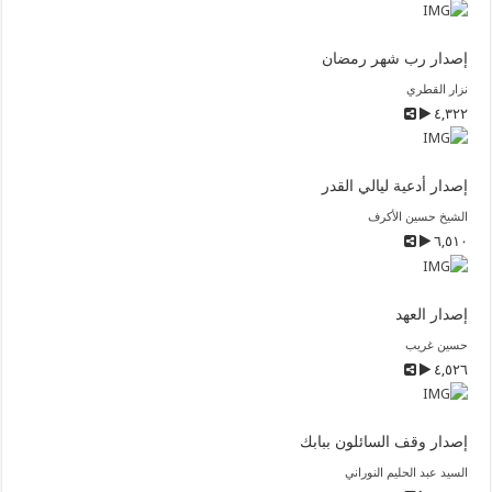
إصدار رب شهر رمضان
نزار القطري
٤,٣٢٢
إصدار أدعية ليالي القدر
الشيخ حسين الأكرف
٦,٥١٠
إصدار العهد
حسين غريب
٤,٥٢٦
إصدار وقف السائلون ببابك
السيد عبد الحليم النوراني