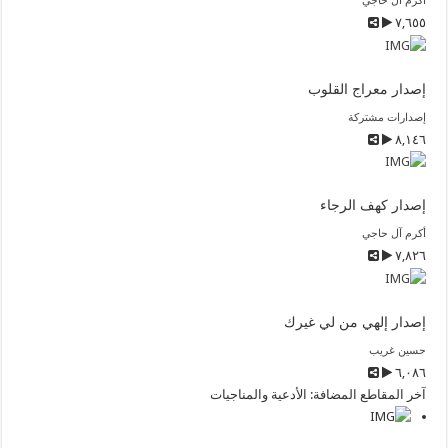
أكرم آل حاجي
٧,٦٥٥
إصدار معراج القلوب
إصدارات مشتركة
٨,١٤٦
إصدار كهف الرجاء
أكرم آل حاجي
٧,٨٢٦
إصدار إلهي من لي غيرك
حسين غريب
٦,٠٨٦
آخر المقاطع المضافة: الأدعية والمناجيات