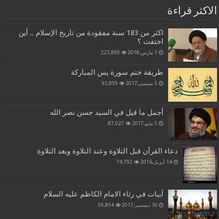
الاكثر قراءة
اكثر من 183 سنة مفقودة من تاريخ الإسلام .. أين
اختفت ؟
1 مارس,2018
223,809
طريقة ختم سورة يس المباركة
5 سبتمبر,2017
93,859
أجمل ما قيل في السيد حسن نصر الله
5 مايو,2017
87,027
دعاء القرآن قبل التلاوة وعند التلاوة وبعد التلاوة
14 أبريل,2016
74,792
أبيات في رثاء الامام الكاظم عليه السلام
10 ديسمبر,2017
59,854