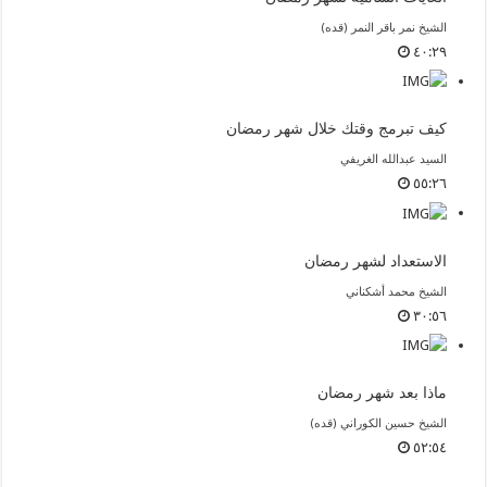
الشيخ نمر باقر النمر (قده)
٤٠:٢٩
كيف تبرمج وقتك خلال شهر رمضان
السيد عبدالله الغريفي
٥٥:٢٦
الاستعداد لشهر رمضان
الشيخ محمد أشكناني
٣٠:٥٦
ماذا بعد شهر رمضان
الشيخ حسين الكوراني (قده)
٥٢:٥٤