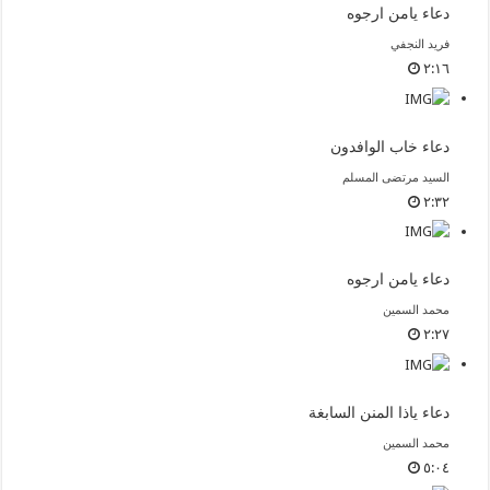
دعاء يامن ارجوه
فريد النجفي
٢:١٦
دعاء خاب الوافدون
السيد مرتضى المسلم
٢:٣٢
دعاء يامن ارجوه
محمد السمين
٢:٢٧
دعاء ياذا المنن السابغة
محمد السمين
٥:٠٤