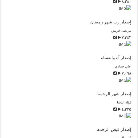
٨,٢٨٠
إصدار رب شهر رمضان
مرتضى قريش
٧,٣٤٣
إصدار آه وانفساه
علي حمادي
٧,٠٩٨
إصدار شهر الرحمة
فؤاد الباشا
٤,٣٣٥
إصدار فيض الرحمة