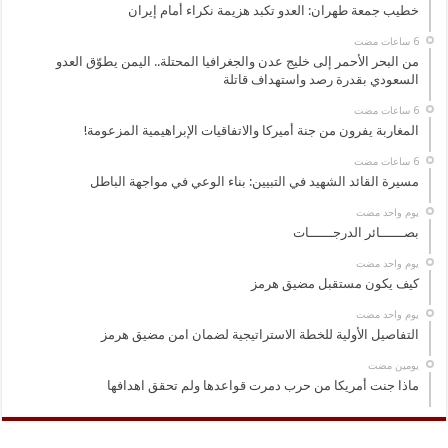
خطيب جمعة طهران: العدو تكبد هزيمة نكراء أمام إيران
من البحر الأحمر إلى خليج عدن والجغرافيا المحتلة.. اليمن يطوّق العدو
السعودي بقدرة رصد واستهداف قاتلة
المغاربة يفرون من جنة أميركا والاتفاقيات الإبراهيمية المزعومة!
مسيرة القائد الشهيد في التبيين: بناء الوعي في مواجهة الباطل
‏يوم واحد مضت
بصــــــائر الدرجــــــات
‏يوم واحد مضت
كيف يكون مستقبل مضيق هرمز
‏يوم واحد مضت
التفاصيل الأولية للخطة الاستراتيجية لضمان امن مضيق هرمز
‏يومين مضت
ماذا جنت أمريكا من حرب دمرت قواعدها ولم تحقق اهدافها