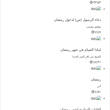
٣٣:٥٢
دعاء الرسول (ص) لدخول رمضان
توفيق موسى
٧:٤٧
لماذا الصيام في شهر رمضان
الشيخ نمر باقر النمر (قده)
٤٨:٣١
رمضان
آخر
٤:٥١
الغايات السامية لشهر رمضان