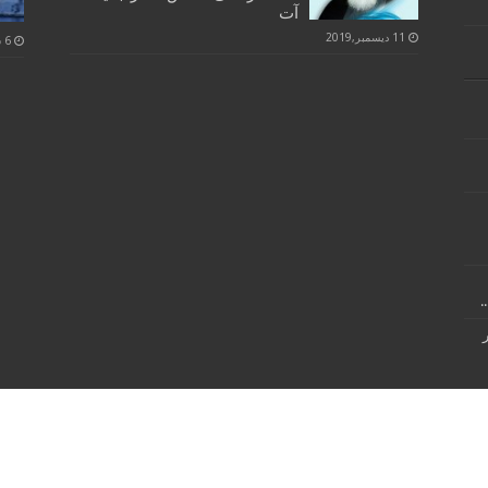
آت
11 ديسمبر,2019
.