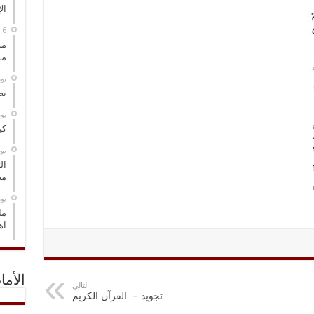
ال
مس
مو
‏ي
بص
‏ي
كي
‏ي
ال
مض
‏ي
ما
اه
الأما
التالي
تجويد – القرآن الكريم