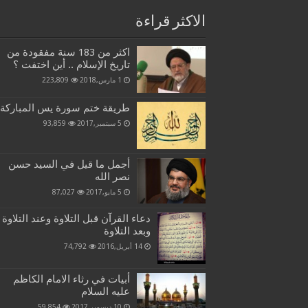
الاكثر قراءة
اكثر من 183 سنة مفقودة من
تاريخ الإسلام .. أين اختفت ؟
1 مارس,2018
223,809
طريقة ختم سورة يس المباركة
5 سبتمبر,2017
93,859
أجمل ما قيل في السيد حسن
نصر الله
5 مايو,2017
87,027
دعاء القرآن قبل التلاوة وعند التلاوة
وبعد التلاوة
14 أبريل,2016
74,792
أبيات في رثاء الامام الكاظم
عليه السلام
10 ديسمبر,2017
59,854