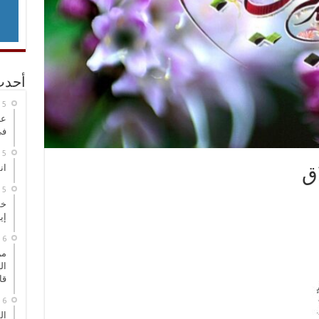
أحدث
عر
في
انطلاق
ق
خط
إي
من
ال
قا
ال