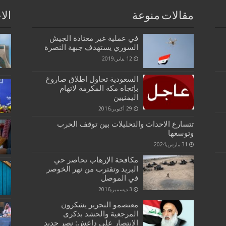
مقالات منوعة
الا
في عملية غير معتادة الجيش
السوري يستهدف جبهة النصرة
12 يناير,2019
السعودية تحاول اطلاق صاروخ
بإتجاه مكة المكرمة لاتهام
اليمنيين
29 أكتوبر,2016
تتسارع الاحداث والتحليلات بين توقف الحرب
وتوسعها
31 مارس,2024
مكافحة الإرهاب تحاصر حي
البريد وتقترب من نهر الخوصر
في الموصل
3 ديسمبر,2016
معتصمو التحرير يشكرون
المرجعية والحشد بذكرى
الانتصار على داعش: نصر جديد