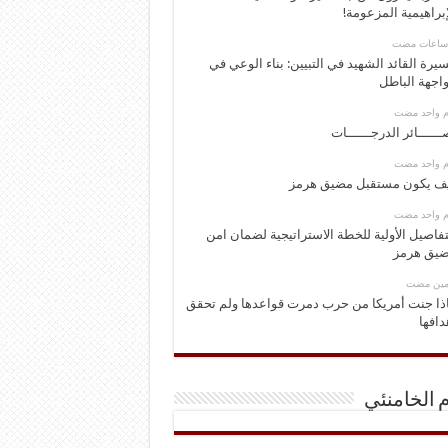
إبراهيمية المزعومة!
يرة القائد الشهيد في التبيين: بناء الوعي في
اجهة الباطل
وم واحد مضت
ــــــائر الدرجــــــات
وم واحد مضت
ف يكون مستقبل مضيق هرمز
وم واحد مضت
تفاصيل الأولية للخطة الاستراتيجية لضمان امن
يق هرمز
ومين مضت
ذا جنت أمريكا من حرب دمرت قواعدها ولم تحقق
دافها
م الخامنئي