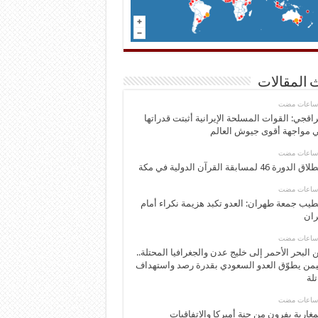
 المقالات
اقجي: القوات المسلحة الإيرانية أثبتت قدراتها
 مواجهة أقوى جيوش العالم
 الدورة 46 لمسابقة القرآن الدولية في مكة
يب جمعة طهران: العدو تكبد هزيمة نكراء أمام
ران
 البحر الأحمر إلى خليج عدن والجغرافيا المحتلة..
يمن يطوّق العدو السعودي بقدرة رصد واستهداف
تلة
مغاربة يفرون من جنة أميركا والاتفاقيات