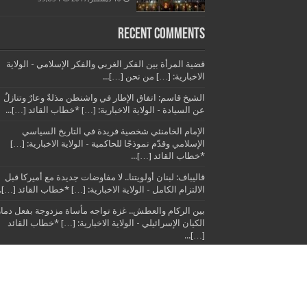
Recent Comments
قضية المرأة بين الفكر الغربي والفكر الإسلامي - الولاية
الاخبارية: […] من نحن […]...
الشيخ قاسم: اتفاق الإطار في واشنطن مذلةٌ وعارٌ وتنازلٌ
عن السيادة - الولاية الاخبارية: […] *خطاب القائد […]...
الإمام الخامنئي شخصية فريدة في التاريخ السياسي
الإسلامي وقدّم نموذجًا للحاكمية - الولاية الاخبارية: […]
*خطاب القائد […]...
قاليباف: لبنان أولويتنا.. لا مفاوضات جديدة مع أميركا قبل
الالتزام الكامل - الولاية الاخبارية: […] *خطاب القائد […]..
بين الركام والعطش.. غزة تواجه مأساة مزدوجة بفعل دمار
الكيان الإسرائيلي - الولاية الاخبارية: […] *خطاب القائد
[…]...
© الولاية الاخبارية 2014 - 2015