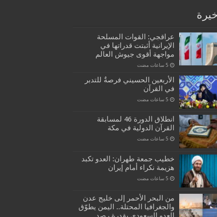
خيرة
عراقجي: القوات المسلحة
الإيرانية أثبتت قدراتها في
مواجهة أقوى جيوش العالم
الأربعين الحسيني فرصةٌ للتدبر
في القرآن
انطلاق الدورة 46 لمسابقة
القرآن الدولية في مكة
خطيب جمعة طهران: العدو تكبد
هزيمة نكراء أمام إيران
من البحر الأحمر إلى خليج عدن
والجغرافيا المحتلة.. اليمن يطوّق
العدو السعودي بقدرة رصد