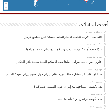
أحدث المقالات
التفاصيل الأولية للخطة الاستراتيجية لضمان امن مضيق هرمز
ماذا جنت أمريكا من حرب دمرت قواعدها ولم تحقق اهدافها
‏يوم واحد مضت
علوم القرآن محاضرات القاها حجة الاسلام السيد محمد باقر الحكيم
‏يوم واحد مضت
ماذا لو أعلن عن فشل حملة أمريكا على إيران فهل تصبح إيران سيدة العالم
‏يومين مضت
هل تكشف المواجهة مع إيران أفول الهيمنة الأميركية؟
‏يومين مضت
متى يُوصف رئيس دولة بأنه «غبي»
‏يومين مضت