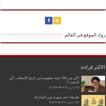
رواد الموقع في العالم
الاكثر قراءة
اكثر من 183 سنة مفقودة من تاريخ الإسلام .. أين
اختفت ؟
1 مارس,2018
223,809
طريقة ختم سورة يس المباركة
5 سبتمبر,2017
93,852