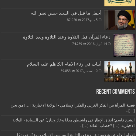
أجمل ما قيل في السيد حسن نصر الله
5 مايو,2017
87,020
دعاء القرآن قبل التلاوة وعند التلاوة وبعد التلاوة
14 أبريل,2016
74,789
أبيات في رثاء الامام الكاظم عليه السلام
10 ديسمبر,2017
59,853
Recent Comments
قضية المرأة بين الفكر الغربي والفكر الإسلامي - الولاية الاخبارية: […] من نحن
[…]...
الشيخ قاسم: اتفاق الإطار في واشنطن مذلةٌ وعارٌ وتنازلٌ عن السيادة - الولاية
الاخبارية: […] *خطاب القائد […]...
الإمام الخامنئي شخصية فريدة في التاريخ السياسي الإسلامي وقدّم نموذجًا