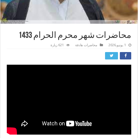
محاضرات شهر محرم الحرام 1433
1 يونيو,2026
محاضرات هادفة
621 زيارة