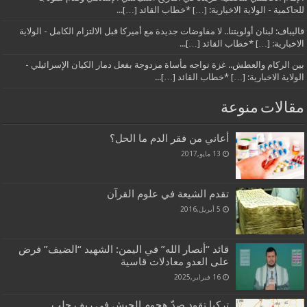
للحاكمية - الولاية الاخبارية: […] *خطاب القائد […]...
قاليباف: لبنان أولويتنا.. لا مفاوضات جديدة مع أميركا قبل الالتزام الكامل - الولاية
الاخبارية: […] *خطاب القائد […]...
بين الركام والعطش.. غزة تواجه مأساة مزدوجة بفعل دمار الكيان الإسرائيلي -
الولاية الاخبارية: […] *خطاب القائد […]...
مقالات منوعة
أعاني من فقر الدم ما الحل؟
13 مايو,2017
تقدم الشيعة في علوم القرآن
5 أبريل,2016
قائد “أنصار الله” في اليمن: الشهيد “الضيف” فرض
على العدو معادلات قاسية
16 فبراير,2025
تركيا تقود صدّ هجوم الجيش في ريف حلب