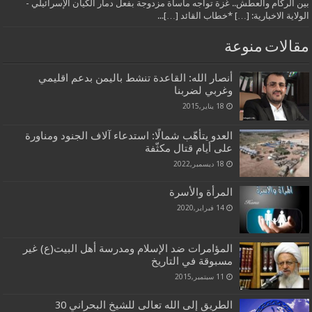
بين الركام والعطش.. غزة تواجه مأساة مزدوجة بفعل دمار الكيان الإسرائيلي -
الولاية الاخبارية: […] *خطاب القائد […]...
مقالات منوعة
أنصار الله: القاعدة تنشط باليمن بدعم اقليمي
وغربي لضربنا
18 يناير,2015
العدو يتأهّب شمالًا: استدعاء آلاف الجنود ومناورة
على أيام قتال مكثّفة
18 ديسمبر,2022
المرأة والأسرة
14 فبراير,2020
المؤامرات ضد الإسلام ومدرسة أهل البيت(ع) غير
مسبوقة في التاريخ
11 سبتمبر,2015
الطريق إلى الله تعالى للشيخ البحراني 30