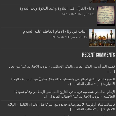
دعاء القرآن قبل التلاوة وعند التلاوة وبعد التلاوة
14 أبريل,2016
74,789
أبيات في رثاء الامام الكاظم عليه السلام
10 ديسمبر,2017
59,852
Recent Comments
قضية المرأة بين الفكر الغربي والفكر الإسلامي - الولاية الاخبارية: […] من نحن
[…]...
الشيخ قاسم: اتفاق الإطار في واشنطن مذلةٌ وعارٌ وتنازلٌ عن السيادة - الولاية
الاخبارية: […] *خطاب القائد […]...
الإمام الخامنئي شخصية فريدة في التاريخ السياسي الإسلامي وقدّم نموذجًا
للحاكمية - الولاية الاخبارية: […] *خطاب القائد […]...
قاليباف: لبنان أولويتنا.. لا مفاوضات جديدة مع أميركا قبل الالتزام الكامل - الولاية
الاخبارية: […] *خطاب القائد […]...