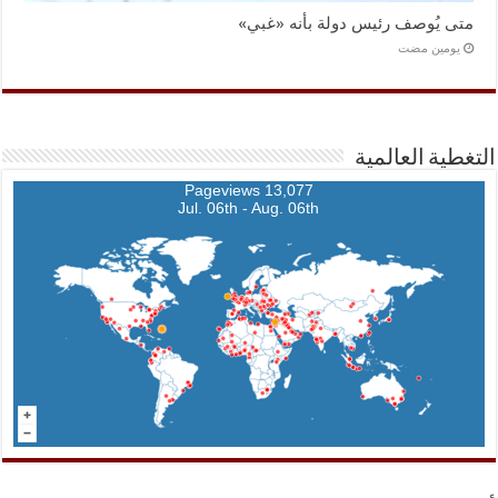
متى يُوصف رئيس دولة بأنه «غبي»
‏يومين مضت
التغطية العالمية
13,077 Pageviews
Jul. 06th - Aug. 06th