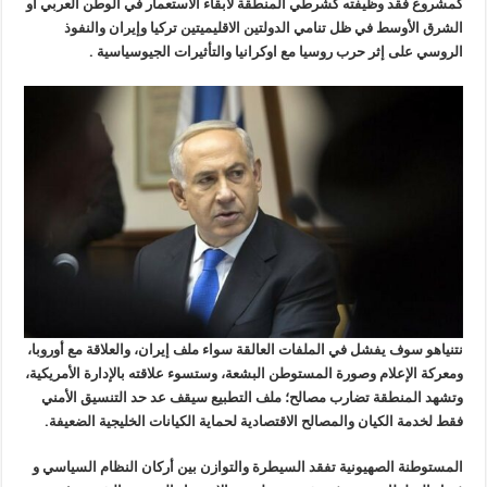
كمشروع فقد وظيفته كشرطي المنطقة لابقاء الاستعمار في الوطن العربي أو
الشرق الأوسط في ظل تنامي الدولتين الاقليميتين تركيا وإيران والنفوذ
الروسي على إثر حرب روسيا مع اوكرانيا والتأثيرات الجيوسياسية .
نتنياهو سوف يفشل في الملفات العالقة سواء ملف إيران، والعلاقة مع أوروبا،
ومعركة الإعلام وصورة المستوطن البشعة، وستسوء علاقته بالإدارة الأمريكية،
وتشهد المنطقة تضارب مصالح؛ ملف التطبيع سيقف عد حد التنسيق الأمني
فقط لخدمة الكيان والمصالح الاقتصادية لحماية الكيانات الخليجية الضعيفة.
المستوطنة الصهيونية تفقد السيطرة والتوازن بين أركان النظام السياسي و