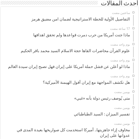
أحدث المقالات
‏ساعتين مضت
التفاصيل الأولية للخطة الاستراتيجية لضمان امن مضيق هرمز
ماذا جنت أمريكا من حرب دمرت قواعدها ولم تحقق اهدافها
‏يوم واحد مضت
علوم القرآن محاضرات القاها حجة الاسلام السيد محمد باقر الحكيم
‏يوم واحد مضت
ماذا لو أعلن عن فشل حملة أمريكا على إيران فهل تصبح إيران سيدة العالم
‏يوم واحد مضت
هل تكشف المواجهة مع إيران أفول الهيمنة الأميركية؟
‏يومين مضت
متى يُوصف رئيس دولة بأنه «غبي»
‏يومين مضت
تفسير الميزان : السيد الطباطبائي
‏يومين مضت
مخاوف إزاء جاهزيتها.. أميركا استخدمت كل صواريخها بعيدة المدى في
عدوانها على إيران