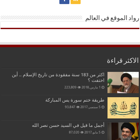
رواد الموقع في العالم
الاكثر قراءة
اكثر من 183 سنة مفقودة من تاريخ الإسلام .. أين
اختفت ؟
1 مارس,2018
223,809
طريقة ختم سورة يس المباركة
5 سبتمبر,2017
93,847
أجمل ما قيل في السيد حسن نصر الله
5 مايو,2017
87,020