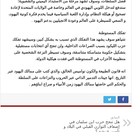
فصل السلطات، وسوف تشهد مرحلة من الاستبداد اليميني والشعبوية؛
ستدفع لتدخل اللوبي اليهودي في العالم وخاصة في الولايات المتحدة لإعادة
تصحيح أو هيكلة النظام، وإدارة اللعبة السياسية فيما يخدم فكرة كونية اليهود،
و السعي للسيطرة على العالم وعودة الانجيليين بدعم اليهود .
تفكك المستوطنة
نتنياهو سوف يشهد هذا التفكك الذي تسبب به بشكل كبير، وسيشهد تفكك
حزب الليكود بسبب الصراعات الداخلية، ولن تنجح أي انتخابات مستقبلية
بتشكيل حكومة متماسكة متناسقة، وسوف تسيطر النزعة الشخصية على
منظومة الأحزاب في المستوطنة التي فقدت هيكلية الدولة.
انه قانون الطبيعة والكون نواميس الخالق، والذي كتب على ممالك اليهود عبر
التاريخ. انها جينات التدمير الذاتي عبر الحروب والنزاعات على السلطة
والحكم التي خاضتها ممالك اليهود زمن الأنبياء و صراع ابناؤهم .
السابق
هل تنجح حرب ابن سلمان في
إضعاف التوازن القبلي في البلاد و
تأمين عرشه ؟