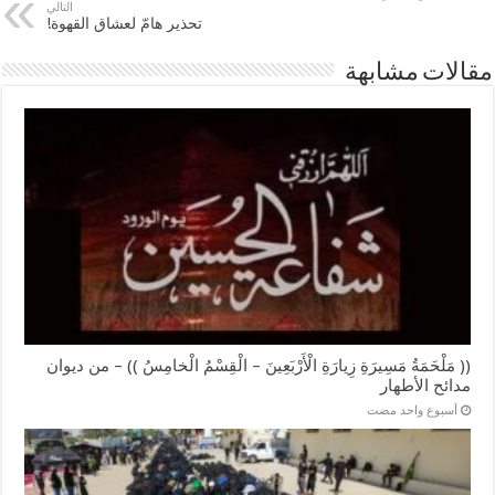
التالي
تحذير هامّ لعشاق القهوة!
مقالات مشابهة
(( مَلْحَمَةُ مَسِيرَةِ زِيارَةِ الْأَرْبَعِينَ – الْقِسْمُ الْخامِسُ )) – من ديوان
مدائح الأطهار
‏أسبوع واحد مضت