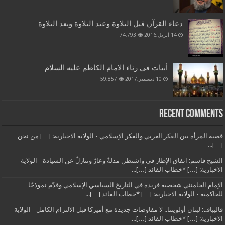
دعاء القرآن قبل التلاوة وعند التلاوة وبعد التلاوة
14 أبريل,2016
74,793
أبيات في رثاء الامام الكاظم عليه السلام
10 ديسمبر,2017
59,857
Recent Comments
قضية المرأة بين الفكر الغربي والفكر الإسلامي - الولاية الاخبارية: […] من نحن
[…]...
الشيخ قاسم: اتفاق الإطار في واشنطن مذلةٌ وعارٌ وتنازلٌ عن السيادة - الولاية
الاخبارية: […] *خطاب القائد […]...
الإمام الخامنئي شخصية فريدة في التاريخ السياسي الإسلامي وقدّم نموذجًا
للحاكمية - الولاية الاخبارية: […] *خطاب القائد […]...
قاليباف: لبنان أولويتنا.. لا مفاوضات جديدة مع أميركا قبل الالتزام الكامل - الولاية
الاخبارية: […] *خطاب القائد […]...