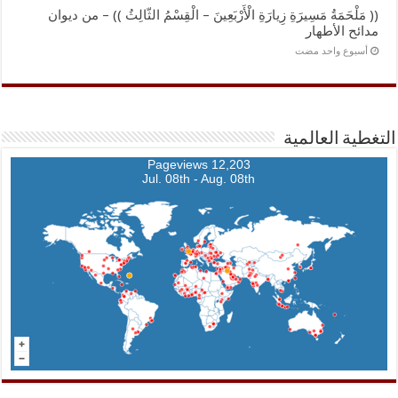
(( مَلْحَمَةُ مَسِيرَةِ زِيارَةِ الْأَرْبَعِينَ – الْقِسْمُ الثّالِثُ )) – من ديوان
مدائح الأطهار
‏أسبوع واحد مضت
التغطية العالمية
12,203 Pageviews
Jul. 08th - Aug. 08th