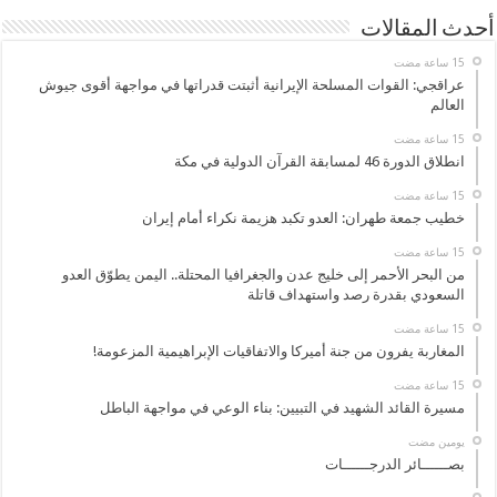
أحدث المقالات
عراقجي: القوات المسلحة الإيرانية أثبتت قدراتها في مواجهة أقوى جيوش
العالم
انطلاق الدورة 46 لمسابقة القرآن الدولية في مكة
خطيب جمعة طهران: العدو تكبد هزيمة نكراء أمام إيران
من البحر الأحمر إلى خليج عدن والجغرافيا المحتلة.. اليمن يطوّق العدو
السعودي بقدرة رصد واستهداف قاتلة
المغاربة يفرون من جنة أميركا والاتفاقيات الإبراهيمية المزعومة!
مسيرة القائد الشهيد في التبيين: بناء الوعي في مواجهة الباطل
‏يومين مضت
بصــــــائر الدرجــــــات