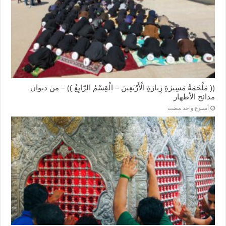
(( مَلْحَمَةُ مَسِيرَةِ زِيارَةِ الْأَرْبَعِينَ – الْقِسْمُ الرّابِعُ )) – من ديوان
مدائح الأطهار
‏أسبوع واحد مضت