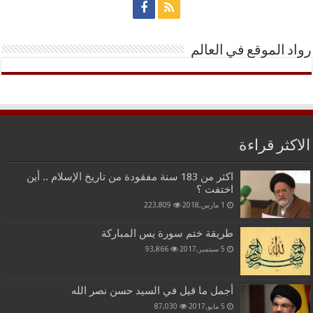
رواد الموقع في العالم
الاكثر قراءة
اكثر من 183 سنة مفقودة من تاريخ الإسلام .. أين
اختفت ؟
1 مارس,2018
223,809
طريقة ختم سورة يس المباركة
5 سبتمبر,2017
93,866
أجمل ما قيل في السيد حسن نصر الله
5 مايو,2017
87,030