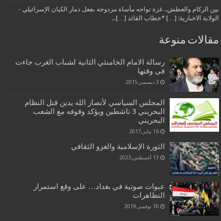
بين الركام والعطش.. غزة تواجه مأساة مزدوجة بفعل دمار الكيان الإسرائيلي -
الولاية الاخبارية: […] *خطاب القائد […]...
مقالات منوعة
رسالة الامام الخامنئي الثانية لشباب الغرب جاءت
فی وقتها
3 ديسمبر,2015
المجلس السياسي لأنصار الله يدين قتل النظام
البحريني 3 ناشطين ويؤكد وقوفه مع الشعب
البحريني
16 يناير,2017
الثورة الإسلامية والغزو الثقافي
13 أغسطس,2023
عبوات صوتية في بغداد… على وقع استمرار
التظاهرات
10 نوفمبر,2019