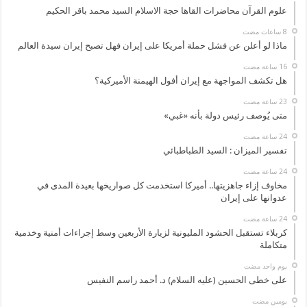
علوم القرآن محاضرات القاها حجة الاسلام السيد محمد باقر الحكيم
ماذا لو أعلن عن فشل حملة أمريكا على إيران فهل تصبح إيران سيدة العالم
هل تكشف المواجهة مع إيران أفول الهيمنة الأميركية؟
متى يُوصف رئيس دولة بأنه «غبي»
تفسير الميزان : السيد الطباطبائي
مخاوف إزاء جاهزيتها.. أميركا استخدمت كل صواريخها بعيدة المدى في
عدوانها على إيران
كربلاء تستقبل الحشود المليونية لزيارة الأربعين وسط إجراءات أمنية وخدمية
متكاملة
‏يوم واحد مضت
على خطى الحسين (عليه السلام) د. أحمد راسم النفيس
‏يومين مضت