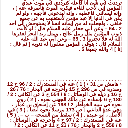
ترددت في شئ أنا فاعله كترددي في موت عبدي
المؤمن إني لأحب لقاءه فيكره الموت فأصرفه عنه ] ،
وإنه ليسألني فاعطيه ، وإنه ليدعوني فأجيبه ، ولو لم
يكن في الدنيا إلا عبد مؤمن لاستغنيت به عن جميع
خلقي ، ولجعلت له من إيمانه انسا لا يستوحش إلى أحد
2 . 64 – وعن أبي جعفر عليه السلام قال : لو كانت
ذنوب المؤمن مثل رمل عالج ، ومثل زبد البحر لغفرها
الله له فلا تجتروا 3 . 65 – وعن أبي عبد الله عليه
السلام قال : يتوفى المؤمن مغفورا له ذنوبه [ ثم قال :
إنا ] 4 والله جميعا 5 .
. . . . . . . . . . . . . . . . . . . . . . . . . . . . . .
‹ هامش ص 31 › ( 1 ) عنه في المستدرك : 2 / 96 ح 12
وصدره في ص 296 ح 15 وأخرجه في البحار : 76 / 26
ح 16 و ذيله في الوسائل : 8 / 554 ح 3 عن الكافي : 2 /
180 ح 6 بإسناده عن مالك الجهني نحوه . ( 2 ) روى
نحوه في تنبيه الخواطر 2 / 198 عن إسحاق بن عمار ،
وفي عدة الداعي : ص 173 مرسلا نحوه أيضا . ( 3 ) في
الأصل ، أبو عبيدة . ( 4 ) سقط من النسخة – ب – . ( 5 )
عنه في المستدرك : 2 / 97 ح 4 وأخرجه في الوسائل :
8 / 558 ح 2 والبحار : 76 / 23 ح 11 عن الكافي : 2 /