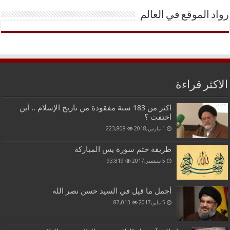
رواد الموقع في العالم
الاكثر قراءة
اكثر من 183 سنة مفقودة من تاريخ الإسلام .. أين
اختفت ؟
1 مارس,2018
223,808
طريقة ختم سورة يس المباركة
5 سبتمبر,2017
93,819
أجمل ما قيل في السيد حسن نصر الله
5 مايو,2017
87,013