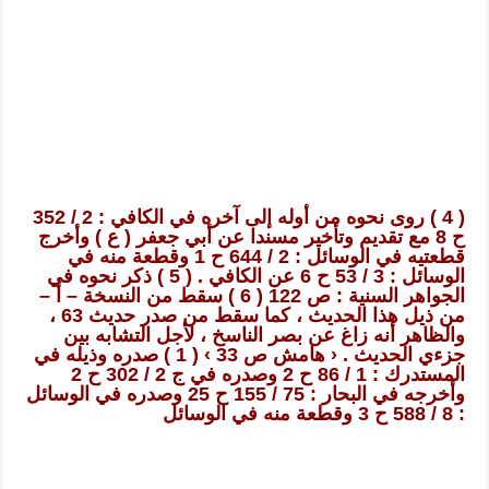
( 4 ) روى نحوه من أوله إلى آخره في الكافي : 2 / 352
ح 8 مع تقديم وتأخير مسندا عن أبي جعفر ( ع ) وأخرج
قطعتيه في الوسائل : 2 / 644 ح 1 وقطعة منه في
الوسائل : 3 / 53 ح 6 عن الكافي . ( 5 ) ذكر نحوه في
الجواهر السنية : ص 122 ( 6 ) سقط من النسخة – أ –
من ذيل هذا الحديث ، كما سقط من صدر حديث 63 ،
والظاهر أنه زاغ عن بصر الناسخ ، لأجل التشابه بين
جزءي الحديث . ‹ هامش ص 33 › ( 1 ) صدره وذيله في
المستدرك : 1 / 86 ح 2 وصدره في ج 2 / 302 ح 2
وأخرجه في البحار : 75 / 155 ح 25 وصدره في الوسائل
: 8 / 588 ح 3 وقطعة منه في الوسائل