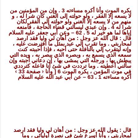
يكره الموت وأنا أكره مساءته 3 . وإن من المؤمنين من
لا يسعه إلا الفقر ، ولو حولته إلى الغنى كان شرا له ، و
منهم من لا يسعه إلا الغنى ولو حولته إلى الفقر لكان
شرا له 4 . وإن عبدي ليسألني قضاء الحاجة ، فأمنعه
إياها لما هو خير له 5 . 62 – وعن أبي جعفر عليه السلام
قال : قال الله عز وجل : من أهان لي وليا فقد ارصد
لمحاربتي . وما تقرب إلي عبد بمثل ما افترضت عليه ،
وإنه ليتقرب إلي بالنافلة حتى أحبه ، فإذا أحببته كنت
سمعه الذي يسمع به ، وبصره الذي يبصر به ، ويده التي
يبطش بها ، ورجله التي يمشى بها ، إن دعاني أجبته وإن
سألني أعطيته . وما ترددت في شئ أنا فاعله كترددي
في موت المؤمن ، يكره الموت 6 [ وأنا ‹ صفحة 33 ›
أكره مساءته 1 . 63 – عن أبي عبد الله عليه السلام
قال : يقول الله عز وجل : من أهان لي وليا فقد ارصد
لمحاربتي ، وأنا أسرع شئ في نصرة أوليائي ، وما