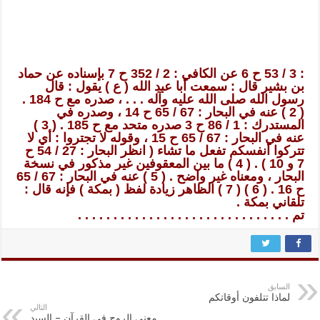
: 3 / 53 ح 6 عن الكافي : 2 / 352 ح 7 بإسناده عن حماد
بن بشير قال : سمعت أبا عبد الله ( ع ) يقول : قال
رسول الله صلى الله عليه وآله . . . ، صدره مع ح 184 .
( 2 ) عنه في البحار : 67 / 65 ح 14 ، وصدره في
المستدرك : 1 / 86 ح 3 صدره متحد مع ح 185 . ( 3 )
عنه في البحار : 67 / 65 ح 15 ، وقوله لا تجتروا : أي لا
تتركوا أنفسكم تفعل ما تشاء ( انظر البحار : 27 / 54 ح
7 و 10 ) . ( 4 ) ما بين المعقوفين غير مذكور في نسخة
البحار ، ومعناه غير واضح . ( 5 ) عنه في البحار : 67 / 65
ح 16 . ( 6 ) ( 7 ) الظاهر زيادة لفظ ( بمكة ) فإنه قال :
تلقاني بمكة .
تم . . . . . . . . . . . . . . . . . . . . . . . . . . . . . .
السابق
لماذا تتلفون أوقاتكم
التالي
معنى الروح في القرآن – السيد