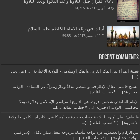
دعاء القرآن قبل التلاوة وعند التلاوة وبعد التلاوة
14 أبريل,2016
74,786
أبيات في رثاء الامام الكاظم عليه السلام
10 ديسمبر,2017
59,851
Recent Comments
قضية المرأة بين الفكر الغربي والفكر الإسلامي - الولاية الاخبارية: […] من نحن
[…]...
الشيخ قاسم: اتفاق الإطار في واشنطن مذلةٌ وعارٌ وتنازلٌ عن السيادة - الولاية
الاخبارية: […] *خطاب القائد […]...
الإمام الخامنئي شخصية فريدة في التاريخ السياسي الإسلامي وقدّم نموذجًا
للحاكمية - الولاية الاخبارية: […] *خطاب القائد […]...
قاليباف: لبنان أولويتنا.. لا مفاوضات جديدة مع أميركا قبل الالتزام الكامل - الولاية
الاخبارية: […] *خطاب القائد […]...
بين الركام والعطش.. غزة تواجه مأساة مزدوجة بفعل دمار الكيان الإسرائيلي -
الولاية الاخبارية: […] *خطاب القائد […]...