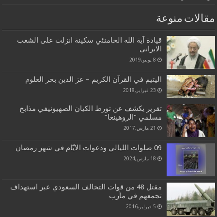
مقالات منوعة
قيادة آية الله الخامنئي سكينة انزلت على الشعب
الايراني
8 يونيو,2019
اليتيم في القرآن الكريم – عز الدين بحر العلوم
23 فبراير,2018
تقرير يكشف عن تورط الكيان الصهيونيفي مذابح
مسلمي “الروهينغا”
21 مارس,2017
09 صلوات الليالي ودعوات الايّام في شهر رمضان
18 مارس,2024
مقتل 48 من قوات التحالف السعودي عبر استهداف
تجمعهم في مأرب
5 فبراير,2016