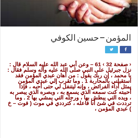
المؤمن – حسين الكوفي
‹ صفحة 32 › 61 – وعن أبي عبد الله عليه السلام قال :
نزل جبرئيل على النبي صلى الله عليه وآله وسلم فقال :
يا محمد ، إن ربك يقول : من أهان عبدي المؤمن فقد
استقبلني بالمحاربة 1 . وما تقرب إلي عبدي المؤمن
بمثل أداء الفرائض ، وإنه ليتنفل لي حتى أحبه ، فإذا
أحببته كنت سمعه الذي يسمع به ، وبصره الذي يبصر به
، ويده التي يبطش بها ، ورجله التي يمشي بها 2 . وما
ترددت في شئ أنا فاعله ، كترددي في موت ( فوت – خ
) عبدي المؤمن ،