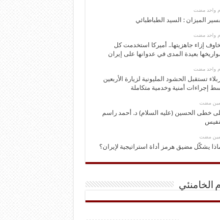
وم واحد مضت
سير الميزان : السيد الطباطبائي
وم واحد مضت
اوف إزاء جاهزيتها.. أميركا استخدمت كل
اريخها بعيدة المدى في عدوانها على إيران
وم واحد مضت
بلاء تستقبل الحشود المليونية لزيارة الأربعين
ط إجراءات أمنية وخدمية متكاملة
ومين مضت
ى خطى الحسين (عليه السلام) د. أحمد راسم
نفيس
ومين مضت
اذا يشكّل مضيق هرمز أداة استراتيجية لإيران؟
م الخامنئي