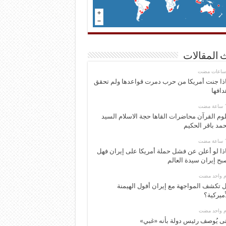
 المقالات
ذا جنت أمريكا من حرب دمرت قواعدها ولم تحقق
دافها
وم القرآن محاضرات القاها حجة الاسلام السيد
مد باقر الحكيم
ذا لو أعلن عن فشل حملة أمريكا على إيران فهل
بح إيران سيدة العالم
وم واحد مضت
 تكشف المواجهة مع إيران أفول الهيمنة
أميركية؟
وم واحد مضت
ى يُوصف رئيس دولة بأنه «غبي»