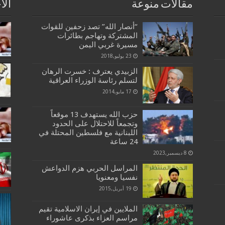
مقالات منوعة
الا
“أنصار الله” تصد زحفين للقوات
المشتركة وتهاجم بطائرات
مسيرة غربي اليمن
23 يوليو,2018
الزبيدي يعترف : خسرت الرهان
لتسلم رئاسة الوزراء العراقية
17 مايو,2014
حزب الله يستهدف 13 موقعاً
وتجمعاً للاحتلال على الحدود
اللبنانية مع فلسطين المحتلة في
24 ساعة
8 ديسمبر,2023
المراسل الحربي هزم الدواعش
نفسيا ومعنويا
19 أبريل,2015
الملايين في إيران الاسلامية تقيم
مراسم العزاء بذكرى عاشوراء