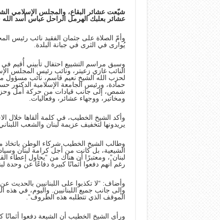
شيّعت عشائر البقاع، والمجلس الإسلامي الشي
عشائر بعلبك الهرمل الراحل عباس أسد الله 
وأمّ الصلاة على جثمان الفقيد نائب رئيس ا
يُوارى في الثرى في جبانة البلدة.
وسبق مراسم التشييع احتفال تأبيني أُقيم ف
النائب غازي زعيتر، ونائب رئيس المجلس الإ
لحزب الله الشيخ نعيم قاسم، نائب مسؤول من
حمادة، ورئيس الجامعة الإسلامية الدكتور ح
شمص، إلى جانب قيادات من حركة أمل وحزب 
ومخاتير، ووجهاء عشائر، وفعاليات.
وأكد الشيخ الخطيب، في كلمة ألقاها خلال الاحت
يريدونها لتخفيف عزيمة لبنان والشعب اللبناني”، 
وطالب الشيخ الخطيب شركاء الوطن باتخاذ م
الشيعية، بل كانت من أجل كرامة لبنان وسياد
لبنان”، ومعتبرًا أن هناك من “يحاول إعطاء ا
رغم أنهم دفعوا أثمانًا كبيرة دفاعًا عن وحدة لب
وأضاف: “لا تكذبوا على اللبنانيين بالحديث ع
وإلى جانب جميع اللبنانيين. واليوم، في هذه 
الموقف الذي تتطلبه هذه الظروف”.
ورأى الشيخ الخطيب أن الشيعة دفعوا أثمانًا كب