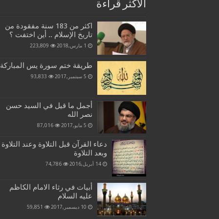
الاكثر قراءة
اكثر من 183 سنة مفقودة من
تاريخ الإسلام .. أين اختفت ؟
1 مارس,2018
223,809
طريقة ختم سورة يس المباركة
5 سبتمبر,2017
93,833
أجمل ما قيل في السيد حسن
نصر الله
5 مايو,2017
87,016
دعاء القرآن قبل التلاوة وعند التلاوة
وبعد التلاوة
14 أبريل,2016
74,786
أبيات في رثاء الامام الكاظم
عليه السلام
10 ديسمبر,2017
59,851