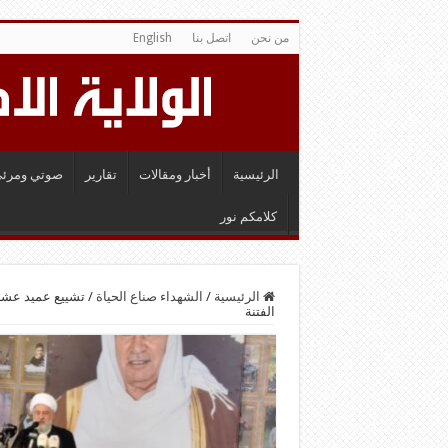
من نحن
اتصل بنا
English
الرئيسية
أخبار ومقالات
تقارير
صوتي ومرئي
كلامكم نور
الرئيسية
/
الشهداء صناع الحياة
/
تشييع عميد عشا
الفتنة