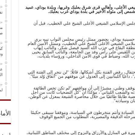
‏ي
عي الأعلى، وأهالي قرى شرق بعلبك وغربها، وبلدة بوداي، عميد
شمص إلى مثواه الأخير في بلدة بوداي غرب بعلبك.
تف
‏ي
لمجلس الإسلامي الشيعي الأعلى الشيخ علي الخطيب، قبل أن
مخ
صو
ي حسينية بوداي، بحضور ممثل رئيس مجلس النواب نبيه بري
‏ي
سلامي الشيعي الأعلى الشيخ علي الخطيب، وممثل الأمين العام
طقة البقاع في حزب الله السيد فيصل شكر، والنائب إيهاب
كر
سن اللقيس على رأس وفد من الجامعة، والنائب السابق يحيى
وس
الله، وضباط في قوى الأمن الداخلي، ورؤساء بلديات،
‏ي
عل
فال، رفض الفتنة بكل أشكالها، قائلًا: “لن ننجر إلى الفتنة التي
ال
داعيًا اللبنانيين إلى العدول عن موقفهم من “اتفاق وُلد ميتًا”.
‏ي
وقف وطني، مشيرًا إلى أن مواقفهم “لم تكن تخص الطائفة
لم
ته والشعب اللبناني”، مؤكدًا أن “كل التضحيات كانت من أجل
لقضية طابعًا طائفيًا من خلال محاصرة الشيعة بمعزل عن الوطن،
نان وسيادته”.
ن السيادة وأنتم منخرطون في السياسة، وموقفنا سيبقى حكيمًا
الأما
المرحلة الدقيقة والمصيرية، المطلوب من الجميع الوقوف
يرة في المنازل والأرزاق والنزوح إلى مختلف المناطق اللبنانية،