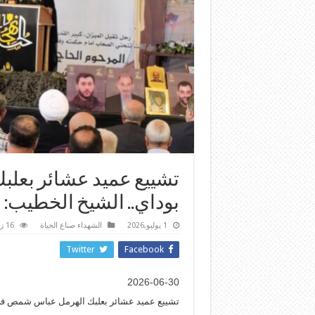
تشييع عميد عشائر بعل
بوداي.. الشيخ الخطيب: ل
1 يوليو,2026
الشهداء صناع الحياة
16 زيارة
Twitter
Facebook
2026-06-30
تشييع عميد عشائر بعلبك الهرمل عباس شمص في ب