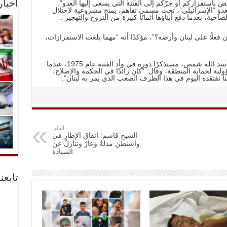
 باستفزازكم أو جرّكم إلى الفتنة التي يسعى إليها العدو”.
أخبا
عدو “الإسرائيلي”، تحت مسمى تفاهم، يمنح مشروعية لاحتلال
احية، بعدما دفع أبناؤها أثمانًا كبيرة من النزوح والتهجير”.
فعلًا على لبنان وأرضه؟”، مؤكدًا أنه “مهما بلغت الاستفزازات،
وأشاد الشيخ الخطيب بمسيرة الراحل عباس أسد الله شمص، مستذكرًا دوره في وأد الفتنة عام 1975، عندما
ية لحماية المنطقة، وقال: “كان رائدًا في الحكمة والإصلاح،
كننا نفتقده اليوم في هذا الظرف الصعب الذي يمر به لبنان”.
التالي
الشيخ قاسم: اتفاق الإطار في
واشنطن مذلةٌ وعارٌ وتنازلٌ عن
السيادة
تابعن