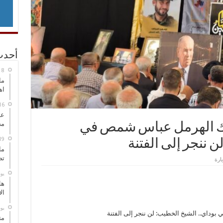
أحدث
ما
اه
عل
مح
بك الهرمل عباس شمص في
ن ننجر إلى الفتنة
ما
تص
‏ي
هل
ال
‏ي
وداي.. الشيخ الخطيب: لن ننجر إلى الفتنة
مت