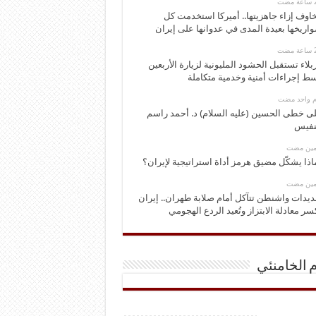
اوف إزاء جاهزيتها.. أميركا استخدمت كل
اريخها بعيدة المدى في عدوانها على إيران
بلاء تستقبل الحشود المليونية لزيارة الأربعين
ط إجراءات أمنية وخدمية متكاملة
وم واحد مضت
ى خطى الحسين (عليه السلام) د. أحمد راسم
نفيس
ومين مضت
اذا يشكّل مضيق هرمز أداة استراتيجية لإيران؟
ومين مضت
ديدات واشنطن تتآكل أمام صلابة طهران.. إيران
سر معادلة الابتزاز وتُعيد الردع الهجومي
م الخامنئي