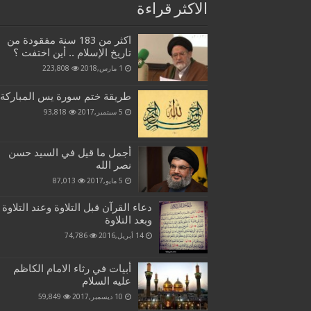
الاكثر قراءة
اكثر من 183 سنة مفقودة من
تاريخ الإسلام .. أين اختفت ؟
1 مارس,2018
223,808
طريقة ختم سورة يس المباركة
5 سبتمبر,2017
93,818
أجمل ما قيل في السيد حسن
نصر الله
5 مايو,2017
87,013
دعاء القرآن قبل التلاوة وعند التلاوة
وبعد التلاوة
14 أبريل,2016
74,786
أبيات في رثاء الامام الكاظم
عليه السلام
10 ديسمبر,2017
59,849