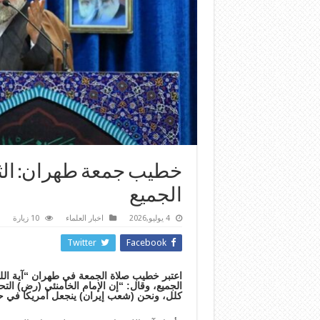
خطيب جمعة طهران: الثأ
الجميع
4 يوليو,2026
اخبار العلماء
10 زيارة
Twitter
Facebook
اعتبر خطيب صلاة الجمعة في طهران “آية الله 
الجميع، وقال: “إن الإمام الخامنئي (رض) ا
كلل، ونحن (شعب إيران) ينجعل أمريكا في حال