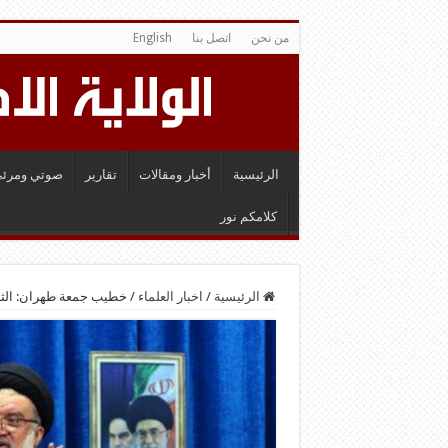
من نحن
اتصل بنا
English
الرئيسية
أخبار ومقالات
تقارير
صوتي ومرئي
كلامكم نور
الرئيسية
/
اخبار العلماء
/
خطيب جمعة طهران: الثأر