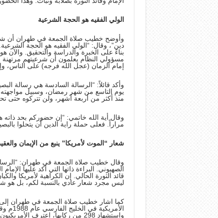
الإمام وقائد الثورة بصلابة وثبات. وهذا الحضور 
الولي الفقيه هو الحجة الشرعية
وأوضح خطيب صلاة الجمعة في طهران أن شعار “
دين”، وقال: “الولي الفقيه هو الحجة الشرعية
بناءً على الخبرة والدراسة والتحقيق. والآن 
مسؤولي النظام يعلمون أن شرعيتهم مرتهنة بالو
إمام الزمان (عجل الله فرجه) على الناس، وإم
وأكد قائلاً: “الرسالة السادسة هي رسالة البص
يوم التاسع من شهر رمضان، وسبيل مواجهته هو 
منذ أكثر من أربعة أشهر، ولن تتركوه حتى تحق
وقال أية الله خاتمي: “إن حضوركم بحد ذاته هو
مراراً. فعلى حملة راية الدين أن يتحلوا بال
شعار “الموت لأمريكا” ينبع من الإيمان والعقي
وقال خطيب صلاة الجمعة في طهران: “الرسالة
الصهيوني. البراءة ذاتها التي أكد عليها الإمام
قائد الثورة الحالي. إن الكراهية لأمريكا والك
ليس مجرد شعار عادي بالنسبة لكم، بل هو شعار
كما اشار خطيب صلاة الجمعة في طهران إلى جر
الأمريك
واستشهاد 298 من ركابها، اعترف الأ