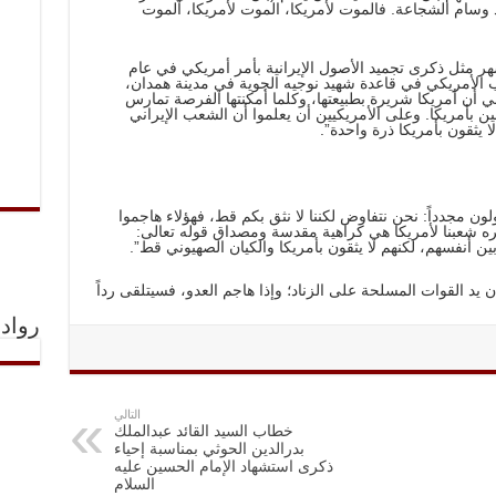
 وسام الشجاعة. فالموت لأمريكا، الموت لأمريكا، الموت
ر مثل ذكرى تجميد الأصول الإيرانية بأمر أمريكي في عام
اب الأمريكي في قاعدة شهيد نوجيه الجوية في مدينة همدان،
ي أن أمريكا شريرة بطبيعتها، وكلما أمكنتها الفرصة تمارس
 بأمريكا. وعلى الأمريكيين أن يعلموا أن الشعب الإيراني
 يثقون بأمريكا ذرة واحدة”.
لون مجدداً: نحن نتفاوض لكننا لا نثق بكم قط، فهؤلاء هاجموا
 شعبنا لأمريكا هي كراهية مقدسة ومصداق قوله تعالى:
ين أنفسهم، لكنهم لا يثقون بأمريكا والكيان الصهيوني قط”.
 القوات المسلحة على الزناد؛ وإذا هاجم العدو، فسيتلقى رداً
رواد 
التالي
خطاب السيد القائد عبدالملك
بدرالدين الحوثي بمناسبة إحياء
ذكرى استشهاد الإمام الحسين عليه
السلام