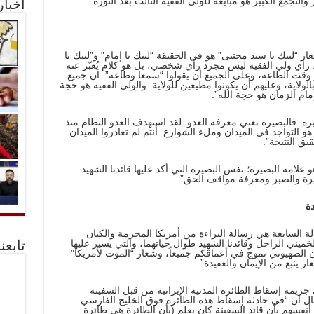
والتجمع الكبير هو مبايعة للولي الفقيه الثالث بعد الثورة”.
أخبا
لبيك يا سيد مجتبى” هو في الحقيقة “لبيك يا إمام” و”لبيك يا
. رأي ولي الفقيه ليس مجرد رأي شخصي، بل هو كلام يُعبّر عنه
هو وقت الطاعة، وعلى الجميع أن يقولوا “سمعا وطاعة”. ان جميع
لاية، وعليهم أن يكونوا مطيعين للولاية. والولي الفقيه هو حجة
ام الزمان هو حجة الله”.
يرة. فالبصيرة تعني معرفة العدو. لقد استهدف العدو النظام منذ
التواجد في الميدان وملء الشوارع. أنتم لم تغادروا الميدان
يق النتيجة”.
 علامة البصيرة؛ نفس البصيرة التي أكد عليها قائدنا الشهيد
بصيرة والصبر ومعرفة مواقف الحق”.
دة
 السابعة هي رسالة البراءة من أمريكا المجرمة والكيان
 الخميني الراحل وقائدنا الشهيد طوال حياتهما، والتي يسير عليها
تابعن
يان الصهيوني تموج في أعماقكم جميعاً، وشعار “الموت لأمريكا”
 ينبع من الإيمان والعقيدة”.
يمة إسقاط الطائرة المدنية الإيرانية من قبل السفينة
ية في الخليج الفارسي عام 1988م وقال ان “في حادثة إسقاط هذه الطائرة فوق الخليج الفارسي
مريكيون أنفسهم بأن قائد السفينة كان يعلم (بأن الطائرة هي طائرة