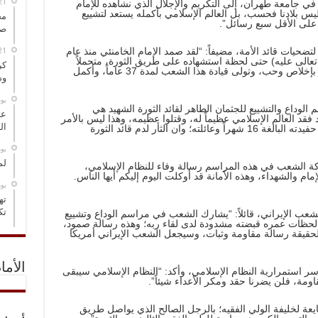
في جامعة طهران، إلى التكريم والإجلال الذي نشاهده للإمام
يس بلادنا فحسب، بل العالم الإسلامي بأكمله يستعد لتشييع
مخ
ل على الأقل سبع رسائل”.
صو
ضحيات قائد الأمة، مضيفاً: “لقد صمد الإمام الخامنئي منذ عام
لله تعالى عليه) حتى لحظة استشهاده على طريق الثورة، متحملاً
كر
المعاناة والسجون والنفي والمصاعب الكثيرة، بإخلاص وحب، وتولى قيادة هذا الشعب لمدة 37 عاماً، وأكمل
وس
‏ي
م الوداع والتشييع للجثمان الطاهر لقائد الثورة الشهيد هي
عل
د فقد العالم الإسلامي عظيماً له، وقتلوا عظيمه، وهذا ليس بالأمر
ال
الهيّن؛ قتلوا إمامنا المظلوم وهو صائم، وقتلوا حفيدته البالغة 16 شهراً وعائلته؛ وان الثأر لدم قائد الثورة
‏ي
لم
 الشعب في هذه المراسم رسالة وفاء للنظام الإسلامي،
إمام والشهداء، وهذه الأمانة قد أوكلت اليوم إليكم أيها الناس.
‏ي
ته
تك
شعب الإيراني، قائلاً: “يشارك الشعب في مراسم الوداع وتشييع
خر لحظات عمره قبضته مشدودة لدى لقاء ربه؛ وهذه رسالة صمود،
يقة رسالة مقاومة وثبات، وسيجعل الشعب الإيراني أمريكا
الأما
الشعب هو سر استمرارية النظام الإسلامي، وأكد: “النظام الإسلامي سيبقى
قاومة، فلن يضرنا حقد ومكر الأعداء شيئاً”.
يعة لخليفة الولي الفقيه؛ بالرجل الصالح الذي يواصل طريق