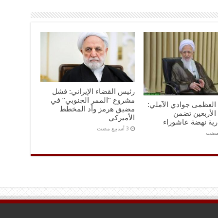
رئيس القضاء الإيراني: فشل
مشروع “الممر الجنوبي” في
ه العظمى جوادي الآملي:
مضيق هرمز وأد المخطط
الأربعين تضمن
الأميركي
رية نهضة عاشوراء