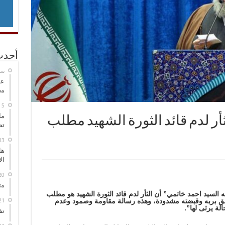
أحدث
‏س
عل
مح
ما
ر لدم قائد الثورة الشهيد مطلب
تص
هل
ال
مت
السيد احمد خاتمي” أن الثأر لدم قائد الثورة الشهيد هو مطلب
لتحق بربه وقبضته مشدودة، وهذه رسالة مقاومة وصمود وعدم
ة يرثى لها”.
تف