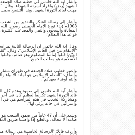
وأشار آية الله خاتمي في خطبة صلاة الجمعة 
الشهيد (رض) وافراد أسرته الشهداء، وقال: “ل
مهيب لقائد الثورة الشهيد، وهذا التشييع يحم
وأشار إلى رسالة الشكر والتقدير من الشعب لت
1963م (بدء ثورة الامام الخميني رضوان ا
قواعد هذا النظام”.
وقال آية الله خاتمي ان الرسالة الثانية لمراس
“الانتقام من قبل العالم الإسلامي”، وقال: “لق
الاسلامية هو مطلب الجميع”.
واعتبر خطيب صلاة الجمعة في طهران مشاركة
وأضاف: “النظام الإسلامي هو أمانة الأنبياء وال
وأنتم أوفياء بعهدكم”.
وأشار آية الله خاتمي إلى صمود وعدم كلل ال
قائد الثورة الشهيد تكريماً لعظيم كان في آ
ومشاركة الشعب في هذه المراسم هي في الحق
وإسرائيل في حالة يرثى لها”.
وشدد على أن 47 عاماً من صمود 
صامداً لا محالة، وبالطبع إذا واصلنا طريق الم
وأردف قائلا: “الرسالة الخامسة هي رسالة مبا