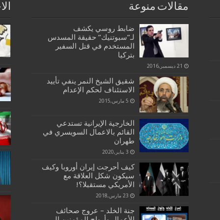
مقالات منوعة
الا
ضابط روسي يكشف
لـ”سبوتنيك” حقيقة المسدس
المستخدم في قتل السفير
بتركيا
21 ديسمبر,2016
شقيق الشيخ النمر ينفي تأييد
الاستئناف لحكم الإعدام
5 مارس,2015
الخارجية الإيرانية تستدعي
القائم بالاعمال السويسري في
طهران
3 يناير,2020
كيف أحرجت إيران أوروبا وكيف
سيكون شكل العلاقة مع
الأمريكي مستقبلا؟!
23 مارس,2018
جنة الخلد – عروج صحائف
الأعمال وأرواح المؤمنين إلى