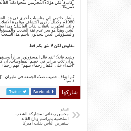
ركاب)، لكن هؤلاء المجرمين منحوا ذلك القائد
لأمريكا”.
وأشار خاتمي إلى مناسبات أخرى في هذا الشه
1980م وكذلك ذكرى اكتشاف مؤامرة الانقل
والتي اشتهرت بانقلاب نقاب الفاشل؛ وهذا يعن
الشر. وهذا هو سر عدم ثقة الشعب والمسؤولين
والمسؤولين الذين يتحدثون باسم هذا الشعب لا
نتفاوض لكن لا نثق بكم قط
وشدد قائلاً: “لقد قال المسؤولون مراراً وسيقو
إيران ثلاث مرات في خضم المفاوضات. ان كره
“أشداء على الكفار رحماء بينهم”؛ فهم رحماء ب
كم اضاف خطيب صلاة الجمعة في طهران: “إن يد
قاسياً”
Twitter
Facebook
شاركها
السابق
محسن رضائي: مشاركة الشعب
الملحمية بمراسم وداع القائد
ستفرض اليأس بقلب أميركا