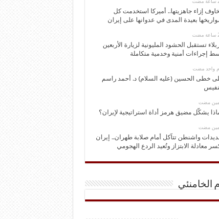
اوف إزاء جاهزيتها.. أميركا استخدمت كل
اريخها بعيدة المدى في عدوانها على إيران
بلاء تستقبل الحشود المليونية لزيارة الأربعين
ط إجراءات أمنية وخدمية متكاملة
وم واحد مضت
ى خطى الحسين (عليه السلام) د. أحمد راسم
نفيس
ومين مضت
اذا يشكّل مضيق هرمز أداة استراتيجية لإيران؟
ومين مضت
ديدات واشنطن تتآكل أمام صلابة طهران.. إيران
سر معادلة الابتزاز وتُعيد الردع الهجومي
م الخامنئي