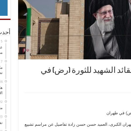
أحدث
عل
مح
ما
ائد الشهيد للثورة (رض) في
تص
هل
ال
مت
(رض) في طهران
تف
هران الكبرى، العميد حسن حسن زادة تفاصيل عن مراسم تشييع