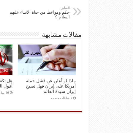
السابق
حكم ومواعظ من حياة الانبياء عليهم
السلام 9
مقالات مشابهة
ماذا لو أعلن عن فشل حملة
هل تكش
أمريكا على إيران فهل تصبح
أفول ال
إيران سيدة العالم