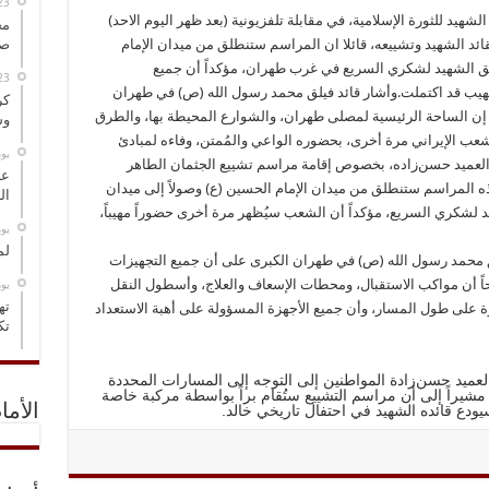
شهيد للثورة الإسلامية، في مقابلة تلفزيونية (بعد ظهر اليوم الاحد)
مخ
قائد الشهيد وتشييعه، قائلا ان المراسم ستنطلق من ميدان الإمام
صو
ق الشهيد لشكري السريع في غرب طهران، مؤكداً أن جميع
هيب قد اكتملت.
وأشار قائد فيلق محمد رسول الله (ص) في طهران
كر
ً: إن الساحة الرئيسية لمصلى طهران، والشوارع المحيطة بها، والطرق
وس
لشعب الإيراني مرة أخرى، بحضوره الواعي والمُمتن، وفاءه لمبادئ
‏ي
العميد حسن‌زاده، بخصوص إقامة مراسم تشييع الجثمان الطاهر
عل
هذه المراسم ستنطلق من ميدان الإمام الحسين (ع) وصولاً إلى ميدان
ال
يد لشكري السريع، مؤكداً أن الشعب سيُظهر مرة أخرى حضوراً مهيباً،
‏ي
لم
 محمد رسول الله (ص) في طهران الكبرى على أن جميع التجهيزات
حاً أن مواكب الاستقبال، ومحطات الإسعاف والعلاج، وأسطول النقل
‏ي
ته
ة على طول المسار، وأن جميع الأجهزة المسؤولة على أهبة الاستعداد
تك
لعميد حسن‌زادة المواطنين إلى التوجه إلى المسارات المحددة
يراً إلى أن مراسم التشييع ستُقام براً بواسطة مركبة خاصة
ودع قائده الشهيد في احتفال تاريخي خالد.
الأما