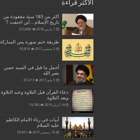
الاكثر قراءة
اكثر من 183 سنة مفقودة من
تاريخ الإسلام .. أين اختفت ؟
1 مارس,2018
223,808
طريقة ختم سورة يس المباركة
5 سبتمبر,2017
93,819
أجمل ما قيل في السيد حسن
نصر الله
5 مايو,2017
87,013
دعاء القرآن قبل التلاوة وعند التلاوة
وبعد التلاوة
14 أبريل,2016
74,786
أبيات في رثاء الامام الكاظم
عليه السلام
10 ديسمبر,2017
59,851