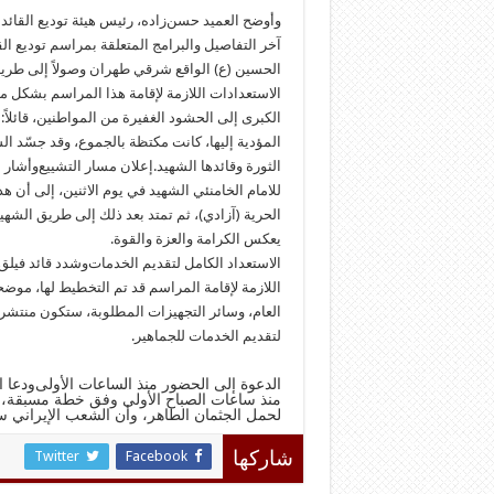
وأوضح العميد حسن‌زاده، رئيس هيئة توديع القائد ال
آخر التفاصيل والبرامج المتعلقة بمراسم توديع ال
الحسين (ع) الواقع شرقي طهران وصولاً إلى طري
الاستعدادات اللازمة لإقامة هذا المراسم بشكل م
الكبرى إلى الحشود الغفيرة من المواطنين، قائلا
المؤدية إليها، كانت مكتظة بالجموع، وقد جسّد ا
الثورة وقائدها الشهيد.
إعلان مسار التشييع
وأشار 
للامام الخامنئي الشهيد في يوم الاثنين، إلى أن 
الحرية (آزادي)، ثم تمتد بعد ذلك إلى طريق الشه
يعكس الكرامة والعزة والقوة.
الاستعداد الكامل لتقديم الخدمات
وشدد قائد فيلق
اللازمة لإقامة المراسم قد تم التخطيط لها، موض
العام، وسائر التجهيزات المطلوبة، ستكون منتشر
لتقديم الخدمات للجماهير.
الدعوة إلى الحضور منذ الساعات الأولى
ودعا ا
منذ ساعات الصباح الأولى وفق خطة مسبقة، مش
لحمل الجثمان الطاهر، وأن الشعب الإيراني سي
Twitter
Facebook
شاركها