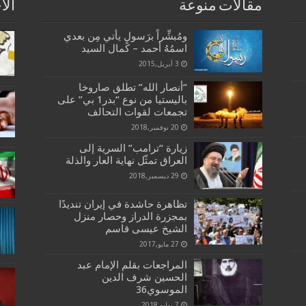
مقالات منوعة
الا
ومُبشِّراً برَسولٍ يأتي مِن بعدي
اسمُهُ أحمد – كمال السيد
3 أبريل,2015
“أنصار الله” تطلق صاروخا
باليستيا من نوع “بدر1 بي” على
تجمعات لقوات التحالف
20 نوفمبر,2018
زيارة “ترامب” السرية إلى
العراق تمثّل نهاية العار والذلة
29 ديسمبر,2018
تظاهرة حاشدة في إيران تنديدًا
بمجزرة الدراز وحصار منزل
الشيخ عيسى قاسم
27 مايو,2017
المراجعات بقلم الإمام عبد
الحسين شرف الدين
الموسوي36
7 يوليو,2018