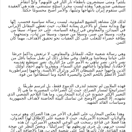
يلتئم؟ ومتى سيشعرون بانطفاء نار الثأر في قلوبهم؟ وأيّ انتقامٍ
سيشفي صدورهم؟ وهذه ليست مجرد أسئلةٍ ستمضي، هذه هي العقيدة
التي ستقوم إيران بانتهاجها وتبنّيها، والأمر أصبح محسومًا حكمًا.
لذلك فإنّ مشاهد التشييع المليونية، ليست رسالة سياسية فحسب. إنّها
نهجٌ وبداية مسارٍ أو بالأحرى بمثابة انقلاب، حيث تعطي المقاتل الإيراني
في الميدان، والمفاوض في أروقة السياسة، على حدٍّ سواء، سيفًا من
وقت، وسيفًا من صبر، وسيفًا من صمود، وسيفًا من ثبات، وتمنحهما
بطاقة خضراء للتغلب على كل العقبات نحو تحقيق الأهداف، مهما كان
الثمن.
وهي رسالة شعبية جليّة، للمقاتل والمفاوض، لا ترتعش يداكما حرصًا
على حياتنا ومعاشنا ورفاهنا، وفي مقابل ذلك لن نقبل منكما بأقل من
نصرٍ ناجز، نصر نباهي به الأمم على مرّ التاريخ، نصر نستطيع تقديمه
لأحفادنا، ليطاولوا بأعناقهم عنان السماء، ويفخروا بأنّهم أحفاد أولئك
الذين واجهوا حمم الشيطان الأكبر وزلزال الأبالسة، واجهوا إمبراطورية
الشرّ الأعظمّ باللحم الحيّ والبصيرة الحيّة وما استطاعوا من قوة.
فهذه الملايين لم تحتشد لتذرف الدموع فقط، بل لترسم طريقًا
استراتيجيًا لمسار الصراع، حيث إنّ الصراعات المصيرية ما هي إلّا
التعبير الأكثر خشونة عن إرادة المتحاربين، وما هذا التلاحم الشعبي الذي
نشهده، إلّا التعبير الأوضح عن تماسك البيئة الحاضنة لأهداف الجمهورية
وسياسات القائد الشهيد.
وهذا بعكس المحارب على الطرف الآخر من هذا الصراع، وهو ترمب
والولايات المتحدة الأمريكية، حيث لا شعبية على الإطلاق لهذا العدوان،
هذا فضلًا عن قناعةٍ رسخت في الوعي الجمعي الأميركي، أنّ هذه
ليست حربهم، بل جرى توريطهم بها “إسرائيليًا”، وبغضّ النظر عن صحة
هذه القناعة، فإنّ تأثيرها كبيرٌ على شعبية الحرب، هذا بالإضافة إلى أنّ