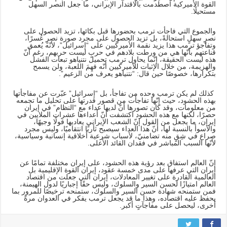
القوة الأميركية اصطدمت بالاقتدار الإيراني، ما جعل النصر السهل
مستحيلًا.
والجموع التي فاجأت ترمب بحضورها قبل بكائها، تزيد الحصول على
نصرٍ سهلٍ استحالةً، بل تزيد الحصول على مجرد صورة نصرٍ عُسرًا،
وتفاجؤ ترمب هذا يزيد نقمة الأميركيين على “إسرائيل”، لأنّه يُعمق
قناعتهم بأنّها هي من ورطت بلادهم في حربٍ ليست حربهم، رغم أنّ
هذه ليست الحقيقة، إنّما يحاول ترمب تحميل نتنياهو تبعات الفشل
والهزيمة، من خلال الإثبات للأميركيين أنّه فهِمَ اللعبة، ولن يسمح
بتكرارها، خصوصًا حين قال: “نتنياهو يعرف من الزعيم”.
كذلك لم يكن ترمب وحده من تفاجأ، بل “إسرائيل” عبّرت عن مفاجأتها
بهذه الحشود، حيث إنّها تفاجأت من قصور قدرتها على تحليل ما تجمعه
من معلومات، وقد كان تصورها أنّ لديها عداء مع “النظام” في إيران
حصرًا، لكنها مع هذه الحشود اكتشفت أنّ أعداءها عشرات الملايين في
إيران، ما يجعل من القول إنّ الشعب الإيراني يعاديها قولًا وجيهًا،
والأسوأ بالنسبة لها، أنّ هذا العداء سيصبح ثأريًا انتقاميًا، وليس مجرد
صراع في شِقٍ منه تضامنيّ، لأسباب شرعية أخلاقية إنسانية وسياسية،
لأنّها السبب المباشر في فقدان القائد الأعلى.
إنّ العالم استفاق بعد رؤية هذه الحشود، على إيران مختلفة تمامًا عن
إيران التي عرفها على مدى خمسة عقود، إيران القوة الإقليمية بل
العالمية القادرة على تغيير المعادلات، إيران التي جعلت من اقتصاد
العالم امتيازًا لحسن السير والسلوك، وليس حقًا إجباريًا لدول الهيمنة،
فمن ستمنحه شهادة حسن السير والسلوك، ستمنحه ترخيصًا للمرور بما
يحفظ عليه اقتصاده، وهذا ما قد يجعل ترمب يفكر في العدوان مرةً
أخرى، ليحصل على مفاجآتٍ أكبر.