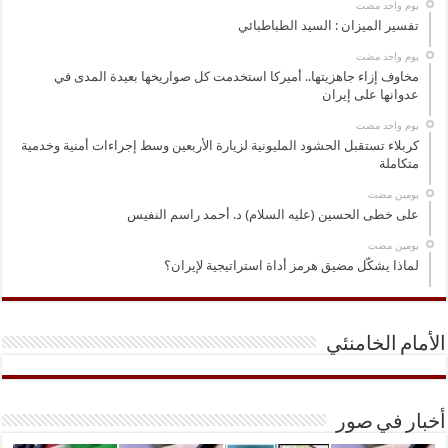
‏يوم واحد مضت
تفسير الميزان : السيد الطباطبائي
‏يوم واحد مضت
مخاوف إزاء جاهزيتها.. أميركا استخدمت كل صواريخها بعيدة المدى في
عدوانها على إيران
‏يوم واحد مضت
كربلاء تستقبل الحشود المليونية لزيارة الأربعين وسط إجراءات أمنية وخدمية
متكاملة
‏يومين مضت
على خطى الحسين (عليه السلام) د. أحمد راسم النفيس
‏يومين مضت
لماذا يشكّل مضيق هرمز أداة استراتيجية لإيران؟
الأمام الخامنئي
أخبار في صور