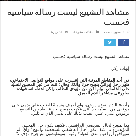
مشاهد التشييع ليست رسالة سياسية
فحسب
مقالات متنوعة
23 زيارة
مشاهد التشييع ليست رسالة سياسية فحسب
إيهاب زكي
في أحد المقاطع المرئية التي انتشرت على مواقع التواصل الاجتماعي،
ظهر رجلٌ إيرانيٌّ ينضح حزنًا وألمًا، وقال: كنت من غير المحبين للسيّد
علي الخامنئي، ولم أكن من مؤيدي النظام، ولكن لحظة استشهاده
ساورتني مشاعر الندم العميق.
وأصبح الندم يقضم روحي، ولم أعرف وسيلةً للتغلب على ندمي على
موقفي من السيّد، حدّ أنّني فكرت بمسح أحذية القادمين للتشييع
برموش عيني، علّني أتغلب بذلك على ندمي الذي يتآكلني.
هذا نموذج لحال المبغضين الرافضين، فكيف يكون حال المحبين
المؤيدين؟ بل كيف يكون حال العاشقين للشخصية والنهج؟ وأيّ ألمٍ
سيرافق أرواحهم مدى الحياة؟ وكيف سيتعايشون مع جرحٍ نازفٍ لا