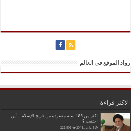
رواد الموقع في العالم
الاكثر قراءة
اكثر من 183 سنة مفقودة من تاريخ الإسلام .. أين
اختفت ؟
1 مارس,2018
223,809