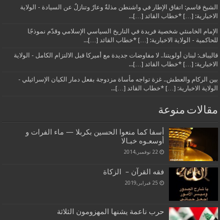
الشيخ قاسم: اتفاق الإطار في واشنطن مذلةٌ وعارٌ وتنازلٌ عن السيادة - الولاية
الاخبارية: […] *خطاب القائد […]...
الإمام الخامنئي شخصية فريدة في التاريخ السياسي الإسلامي وقدّم نموذجًا
للحاكمية - الولاية الاخبارية: […] *خطاب القائد […]...
قاليباف: لبنان أولويتنا.. لا مفاوضات جديدة مع أميركا قبل الالتزام الكامل - الولاية
الاخبارية: […] *خطاب القائد […]...
بين الركام والعطش.. غزة تواجه مأساة مزدوجة بفعل دمار الكيان الإسرائيلي -
الولاية الاخبارية: […] *خطاب القائد […]...
مقالات منوعة
أسفا كما منعوا الحسين بكربلا — ماء الفرات و
أوسعـوه خبـالا
22 نوفمبر,2014
فقه القرآن – الزكاة
25 فبراير,2019
حرب ناعمة يشنها المهزومون الثلاثة