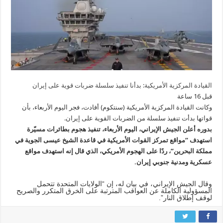
القيادة المركزية الأمريكية: بدأنا تنفيذ سلسلة ضربات قوية على إيران
قبل 16 ساعة
وكانت القيادة المركزية الأمريكية (سنتكوم) أفادت، فجر اليوم الأربعاء، بأن
قواتها بدأت تنفيذ سلسلة من الضربات القوية على إيران.
بدوره أعلن الجيش الإيراني، اليوم الأربعاء، تنفيذ هجوم بطائرات مسيّرة
استهدف “مواقع تمركز القوات الأمريكية في قاعدة الشيخ عيسى الجوية في
مملكة البحرين”، ردًا على الهجوم الأمريكي، الذي قال إنه استهدف مواقع
عسكرية ومدنية جنوبي إيران.
وقال الجيش الإيراني، في بيان له، إن “الولايات المتحدة تتحمل
المسؤولية الكاملة عن العواقب المترتبة على الخرق المتكرر والصريح
لوقف إطلاق النار”.