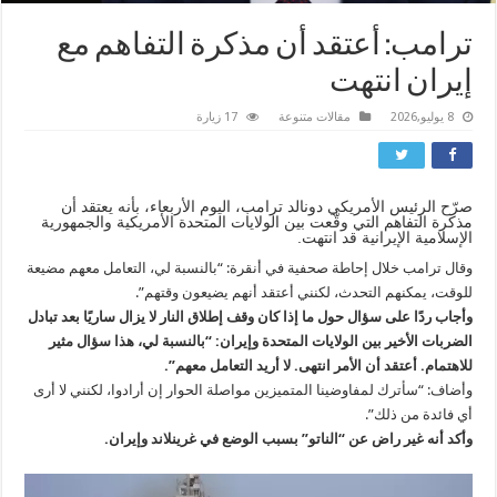
ترامب: أعتقد أن مذكرة التفاهم مع
إيران انتهت
8 يوليو,2026
مقالات متنوعة
17 زيارة
صرّح الرئيس الأمريكي دونالد ترامب، اليوم الأربعاء، بأنه يعتقد أن
مذكرة التفاهم التي وقّعت بين الولايات المتحدة الأمريكية والجمهورية
الإسلامية الإيرانية قد انتهت.
وقال ترامب خلال إحاطة صحفية في أنقرة: “بالنسبة لي، التعامل معهم مضيعة
للوقت، يمكنهم التحدث، لكنني أعتقد أنهم يضيعون وقتهم”.
وأجاب ردًا على سؤال حول ما إذا كان وقف إطلاق النار لا يزال ساريًا بعد تبادل
الضربات الأخير بين الولايات المتحدة وإيران: “بالنسبة لي، هذا سؤال مثير
للاهتمام. أعتقد أن الأمر انتهى. لا أريد التعامل معهم”.
وأضاف: “سأترك لمفاوضينا المتميزين مواصلة الحوار إن أرادوا، لكنني لا أرى
أي فائدة من ذلك”.
وأكد أنه غير راض عن “الناتو” بسبب الوضع في غرينلاند وإيران.