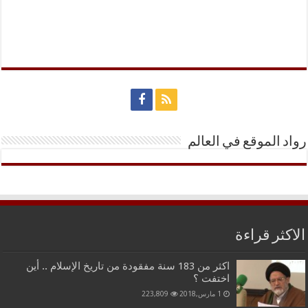
رواد الموقع في العالم
الاكثر قراءة
اكثر من 183 سنة مفقودة من تاريخ الإسلام .. أين
اختفت ؟
1 مارس,2018
223,809