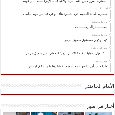
المغاربة يفرون من جنة أميركا والاتفاقيات الإبراهيمية المزعومة!
مسيرة القائد الشهيد في التبيين: بناء الوعي في مواجهة الباطل
‏يوم واحد مضت
بصــــــائر الدرجــــــات
‏يوم واحد مضت
كيف يكون مستقبل مضيق هرمز
‏يوم واحد مضت
التفاصيل الأولية للخطة الاستراتيجية لضمان امن مضيق هرمز
‏يومين مضت
ماذا جنت أمريكا من حرب دمرت قواعدها ولم تحقق اهدافها
الأمام الخامنئي
أخبار في صور