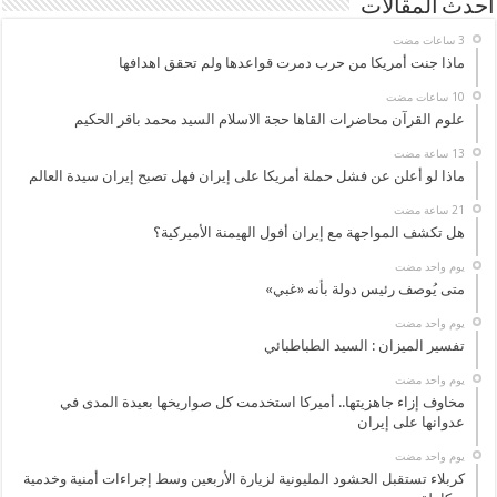
أحدث المقالات
ماذا جنت أمريكا من حرب دمرت قواعدها ولم تحقق اهدافها
علوم القرآن محاضرات القاها حجة الاسلام السيد محمد باقر الحكيم
ماذا لو أعلن عن فشل حملة أمريكا على إيران فهل تصبح إيران سيدة العالم
هل تكشف المواجهة مع إيران أفول الهيمنة الأميركية؟
‏يوم واحد مضت
متى يُوصف رئيس دولة بأنه «غبي»
‏يوم واحد مضت
تفسير الميزان : السيد الطباطبائي
‏يوم واحد مضت
مخاوف إزاء جاهزيتها.. أميركا استخدمت كل صواريخها بعيدة المدى في
عدوانها على إيران
‏يوم واحد مضت
كربلاء تستقبل الحشود المليونية لزيارة الأربعين وسط إجراءات أمنية وخدمية