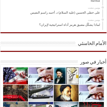
متكاملة
‏يومين مضت
على خطى الحسين (عليه السلام) د. أحمد راسم النفيس
‏يومين مضت
لماذا يشكّل مضيق هرمز أداة استراتيجية لإيران؟
الأمام الخامنئي
أخبار في صور