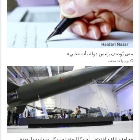
متى يُوصف رئيس دولة بأنه «غبي»
‏يوم واحد مضت
مخاوف إزاء جاهزيتها.. أميركا استخدمت كل صواريخها بعيدة