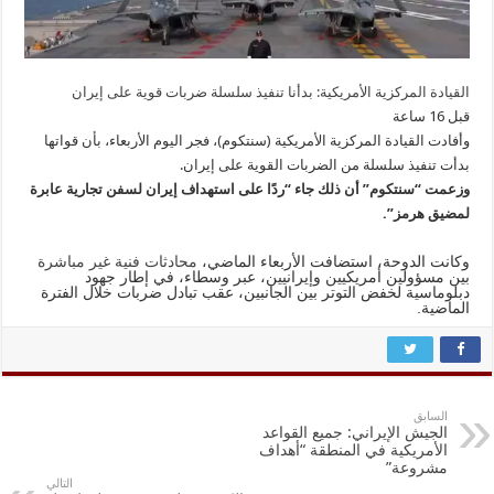
القيادة المركزية الأمريكية: بدأنا تنفيذ سلسلة ضربات قوية على إيران
قبل 16 ساعة
وأفادت القيادة المركزية الأمريكية (سنتكوم)، فجر اليوم الأربعاء، بأن قواتها
بدأت تنفيذ سلسلة من الضربات القوية على إيران.
وزعمت “سنتكوم” أن ذلك جاء “ردًا على استهداف إيران لسفن تجارية عابرة
لمضيق هرمز”.
وكانت الدوحة، استضافت الأربعاء الماضي،
محادثات فنية غير مباشرة
بين مسؤولين أمريكيين وإيرانيين، عبر وسطاء، في إطار جهود
دبلوماسية لخفض التوتر بين الجانبين، عقب تبادل ضربات خلال الفترة
الماضية.
السابق
الجيش الإيراني: جميع القواعد
الأمريكية في المنطقة “أهداف
مشروعة”
التالي