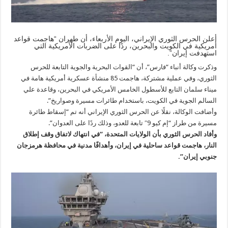
أعلن الحرس الثوري الإيراني، اليوم الأربعاء، أن طهران “هاجمت قواعد
أمريكية في الكويت والبحرين، ردًا على الضربات الأمريكية التي
استهدفت إيران”.
وذكرت وكالة أنباء “فارس”، أن “القوات البحرية والجوية التابعة للحرس
الثوري، وفي عملية مشتركة، هاجمت 85 منشأة عسكرية أمريكية هامة في
ميناء سلمان التابع للأسطول الخامس الأمريكي في البحرين، وقاعدة علي
السالم الجوية في الكويت، باستخدام طائرات مسيرة وصواريخ”.
وأضافت الوكالة، نقلًا عن الحرس الثوري الإيراني أنه تم “إسقاط طائرة
مسيرة من طراز “إم كيو 9″ تابعة للعدو، وذلك ردًا على العدوان”.
وأفاد الحرس الثوري بأن الولايات المتحدة، “في انتهاك لاتفاق وقف إطلاق
النار، هاجمت قواعد ساحلية في إيران، وأهدافًا مدنية في محافظة هرمزجان
جنوبي إيران”.