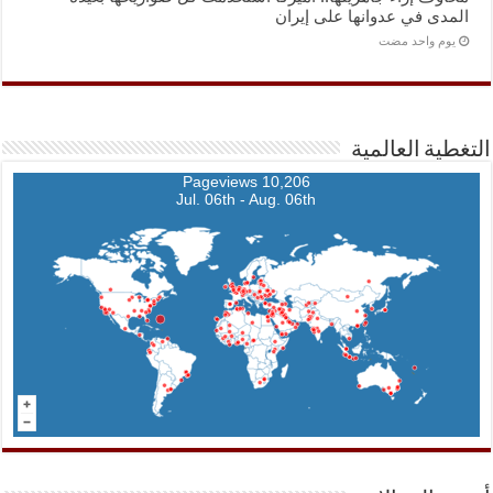
المدى في عدوانها على إيران
‏يوم واحد مضت
التغطية العالمية
10,206 Pageviews
Jul. 06th - Aug. 06th