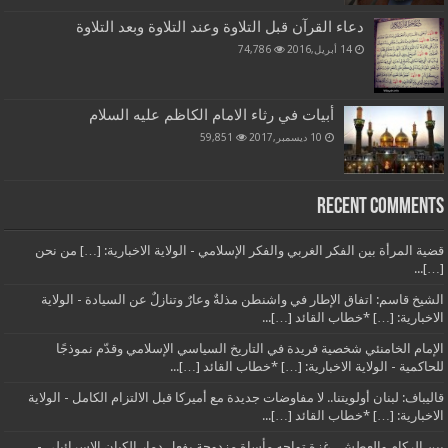
دعاء القرآن قبل التلاوة وعند التلاوة وبعد التلاوة
14 أبريل,2016
74,786
أبيات في رثاء الامام الكاظم عليه السلام
10 ديسمبر,2017
59,851
Recent Comments
قضية المرأة بين الفكر الغربي والفكر الإسلامي - الولاية الاخبارية: […] من نحن
[…]...
الشيخ قاسم: اتفاق الإطار في واشنطن مذلةٌ وعارٌ وتنازلٌ عن السيادة - الولاية
الاخبارية: […] *خطاب القائد […]...
الإمام الخامنئي شخصية فريدة في التاريخ السياسي الإسلامي وقدّم نموذجًا
للحاكمية - الولاية الاخبارية: […] *خطاب القائد […]...
قاليباف: لبنان أولويتنا.. لا مفاوضات جديدة مع أميركا قبل الالتزام الكامل - الولاية
الاخبارية: […] *خطاب القائد […]...
بين الركام والعطش.. غزة تواجه مأساة مزدوجة بفعل دمار الكيان الإسرائيلي -