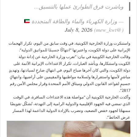
وباشرت فرق الطوارئ عملها بالتنسيق…
— وزارة الكهرباء والماء والطاقة المتجددة
July 8, 2026
(@mew_kwt)
واستنكرت وزارة الخارجية الكويتية، في وقت سابق من اليوم، تكرار الهجمات
الإيرانية على دولة الكويت، واعتبرتها “
انتهاكًا جسيمًا للمواثيق الدولية
“.
وقالت الخارجية الكويتية في بيان: “تعرب وزارة الخارجية عن إدانة دولة
الكويت واستنكارها، وبأشد العبارات، تكرار الاعتداءات الإيرانية الآثمة على
دولة الكويت، والتي كان آخرها صباح اليوم، في انتهاكٍ صارخٍ لسيادتها، وتهديدٍ
مباشرٍ لأمنها واستقرارها ولسلامة مواطنيها والمقيمين على أراضيها، وانتهاكٍ
جسيمٍ لقواعد القانون الدولي وميثاق الأمم المتحدة وقرار مجلس الأمن رقم
2817”.
وأكدت الخارجية الكويتية أن “مواصلة هذه الاعتداءات السافرة، في الوقت
الذي تمضي فيه الجهود الإقليمية والدولية الرامية إلى التهدئة، تُشكّل تقويضًا
ممنهجًا لجهود خفض التصعيد، وتضرب بالإرادة الدولية الداعمة لهذا المسار
عرض الحائط”.