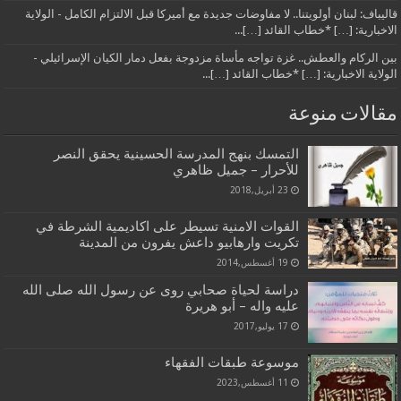
قاليباف: لبنان أولويتنا.. لا مفاوضات جديدة مع أميركا قبل الالتزام الكامل - الولاية
الاخبارية: […] *خطاب القائد […]...
بين الركام والعطش.. غزة تواجه مأساة مزدوجة بفعل دمار الكيان الإسرائيلي -
الولاية الاخبارية: […] *خطاب القائد […]...
مقالات منوعة
التمسك بنهج المدرسة الحسينية يحقق النصر
للأحرار – جميل ظاهري
23 أبريل,2018
القوات الامنية تسيطر على اكاديمية الشرطة في
تكريت وارهابيو داعش يفرون من المدينة
19 أغسطس,2014
دراسة لحياة صحابي روى عن رسول الله صلى الله
عليه واله – أبو هريرة
17 يوليو,2017
موسوعة طبقات الفقهاء
11 أغسطس,2023