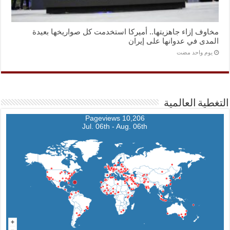
مخاوف إزاء جاهزيتها.. أميركا استخدمت كل صواريخها بعيدة
المدى في عدوانها على إيران
‏يوم واحد مضت
التغطية العالمية
10,206 Pageviews
Jul. 06th - Aug. 06th