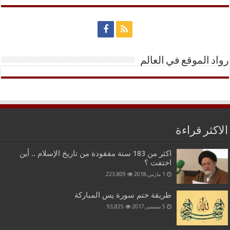
رواد الموقع في العالم
الاكثر قراءة
اكثر من 183 سنة مفقودة من تاريخ الإسلام .. أين
اختفت ؟
1 مارس,2018
223,809
طريقة ختم سورة يس المباركة
5 سبتمبر,2017
93,825