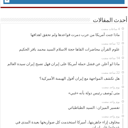
أحدث المقالات
ماذا جنت أمريكا من حرب دمرت قواعدها ولم تحقق اهدافها
علوم القرآن محاضرات القاها حجة الاسلام السيد محمد باقر الحكيم
ماذا لو أعلن عن فشل حملة أمريكا على إيران فهل تصبح إيران سيدة العالم
هل تكشف المواجهة مع إيران أفول الهيمنة الأميركية؟
‏يوم واحد مضت
متى يُوصف رئيس دولة بأنه «غبي»
‏يوم واحد مضت
تفسير الميزان : السيد الطباطبائي
‏يوم واحد مضت
مخاوف إزاء جاهزيتها.. أميركا استخدمت كل صواريخها بعيدة المدى في
عدوانها على إيران