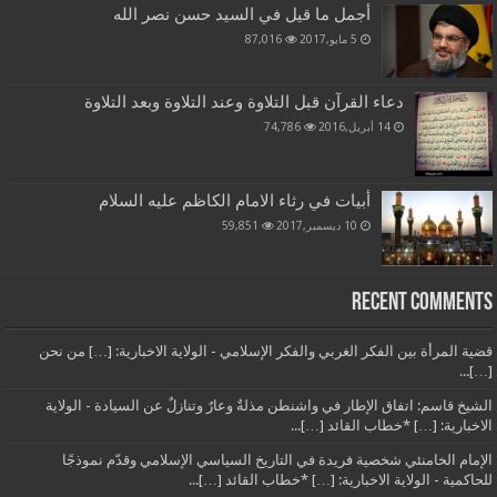
أجمل ما قيل في السيد حسن نصر الله
5 مايو,2017
87,016
دعاء القرآن قبل التلاوة وعند التلاوة وبعد التلاوة
14 أبريل,2016
74,786
أبيات في رثاء الامام الكاظم عليه السلام
10 ديسمبر,2017
59,851
Recent Comments
قضية المرأة بين الفكر الغربي والفكر الإسلامي - الولاية الاخبارية: […] من نحن
[…]...
الشيخ قاسم: اتفاق الإطار في واشنطن مذلةٌ وعارٌ وتنازلٌ عن السيادة - الولاية
الاخبارية: […] *خطاب القائد […]...
الإمام الخامنئي شخصية فريدة في التاريخ السياسي الإسلامي وقدّم نموذجًا
للحاكمية - الولاية الاخبارية: […] *خطاب القائد […]...