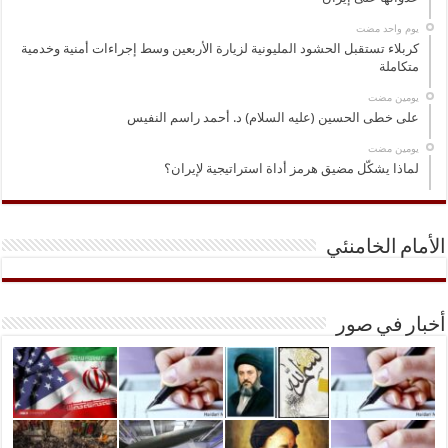
‏يوم واحد مضت
كربلاء تستقبل الحشود المليونية لزيارة الأربعين وسط إجراءات أمنية وخدمية
متكاملة
‏يومين مضت
على خطى الحسين (عليه السلام) د. أحمد راسم النفيس
‏يومين مضت
لماذا يشكّل مضيق هرمز أداة استراتيجية لإيران؟
الأمام الخامنئي
أخبار في صور