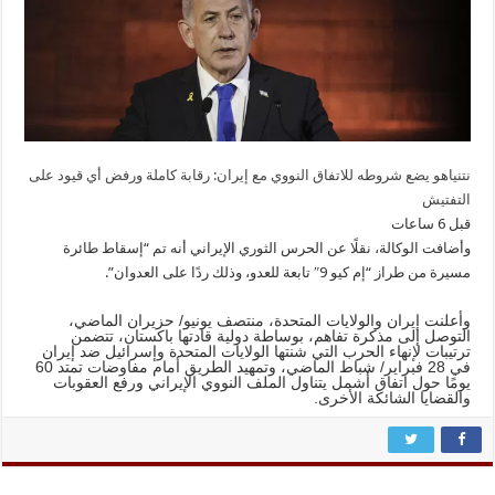
نتنياهو يضع شروطه للاتفاق النووي مع إيران: رقابة كاملة ورفض أي قيود على
التفتيش
قبل 6 ساعات
وأضافت الوكالة، نقلًا عن الحرس الثوري الإيراني أنه تم “إسقاط طائرة
مسيرة من طراز “إم كيو 9″ تابعة للعدو، وذلك ردًا على العدوان”.
وأعلنت إيران والولايات المتحدة، منتصف يونيو/ حزيران الماضي،
التوصل إلى مذكرة تفاهم، بوساطة دولية قادتها باكستان، تتضمن
ترتيبات لإنهاء الحرب التي شنتها الولايات المتحدة وإسرائيل ضد إيران
في 28 فبراير/ شباط الماضي، وتمهيد الطريق أمام مفاوضات تمتد 60
يومًا حول اتفاق أشمل يتناول الملف النووي الإيراني ورفع العقوبات
والقضايا الشائكة الأخرى.