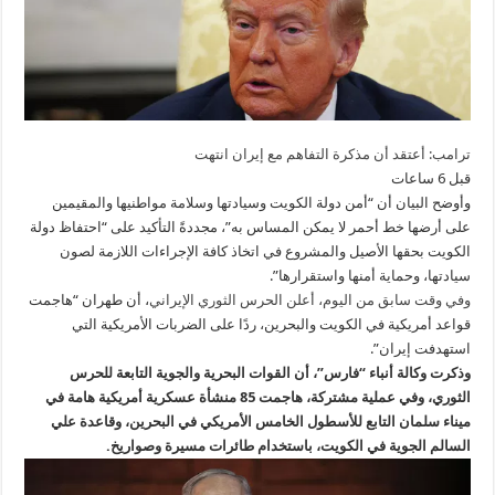
ترامب: أعتقد أن مذكرة التفاهم مع إيران انتهت
قبل 6 ساعات
وأوضح البيان أن “أمن دولة الكويت وسيادتها وسلامة مواطنيها والمقيمين
على أرضها خط أحمر لا يمكن المساس به”، مجددةً التأكيد على “احتفاظ دولة
الكويت بحقها الأصيل والمشروع في اتخاذ كافة الإجراءات اللازمة لصون
سيادتها، وحماية أمنها واستقرارها”.
وفي وقت سابق من اليوم، أعلن الحرس الثوري الإيراني
، أن طهران “هاجمت
قواعد أمريكية في الكويت والبحرين، ردًا على الضربات الأمريكية التي
استهدفت إيران”.
وذكرت وكالة أنباء “فارس”، أن القوات البحرية والجوية التابعة للحرس
الثوري، وفي عملية مشتركة، هاجمت 85 منشأة عسكرية أمريكية هامة في
ميناء سلمان التابع للأسطول الخامس الأمريكي في البحرين، وقاعدة علي
السالم الجوية في الكويت، باستخدام طائرات مسيرة وصواريخ.