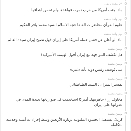
ماذا جنت أمريكا من حرب دمرت قواعدها ولم تحقق اهدافها
‏يوم واحد مضت
علوم القرآن محاضرات القاها حجة الاسلام السيد محمد باقر الحكيم
‏يوم واحد مضت
ماذا لو أعلن عن فشل حملة أمريكا على إيران فهل تصبح إيران سيدة العالم
‏يومين مضت
هل تكشف المواجهة مع إيران أفول الهيمنة الأميركية؟
‏يومين مضت
متى يُوصف رئيس دولة بأنه «غبي»
‏يومين مضت
تفسير الميزان : السيد الطباطبائي
‏يومين مضت
مخاوف إزاء جاهزيتها.. أميركا استخدمت كل صواريخها بعيدة المدى في
عدوانها على إيران
‏يومين مضت
كربلاء تستقبل الحشود المليونية لزيارة الأربعين وسط إجراءات أمنية وخدمية
متكاملة