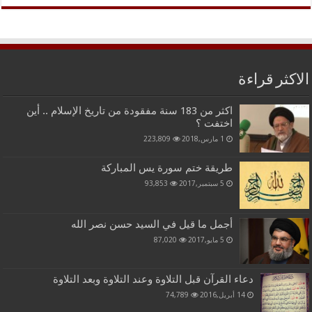
الاكثر قراءة
اكثر من 183 سنة مفقودة من تاريخ الإسلام .. أين
اختفت ؟
1 مارس,2018
223,809
طريقة ختم سورة يس المباركة
5 سبتمبر,2017
93,853
أجمل ما قيل في السيد حسن نصر الله
5 مايو,2017
87,020
دعاء القرآن قبل التلاوة وعند التلاوة وبعد التلاوة
14 أبريل,2016
74,789