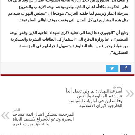
واضاف أن “الجبوري بين خلال زيارته لناحية الضلوعية على رأس وفد نيابي انه
على الحكومة مكافأة اهالي الناحية وصومودهم بوجه الارهاب والشروع
بمرحلة اعمار وترميم لما خلفته الحرب”، موضحا ان “مجلس النهواب سيدعم
مثل هذه المشاريع في كل المدن التي وقفت موقف اهالي الضلوعية”.
وتابع أن “الجبوري دعا ايضا الى تخليد ذكرى شهداء الناحية الذين وقفوا بوجه
التنظيم”، داعيا وزارة الدفاع الى “استثمار كل الطاقات البشرية والعسكرية
من ضباط وخبراء من ابناء الضلوعية وتسهيل انخراطهم في المؤسسة
العسكرية”.
السابق
أميرعبداللهيان : لم ولن تغفل أبداً
عن دعم المقاومة والقدس
وفلسطين في أولويات‌ السياسة
الخارجية لايران الاسلامية
التالي
المرجعية تستنكر اغتيال ائمة مساجد
البصرة وتدعو للاسراع بكشف الجناة
والتحقق من دوافعهم