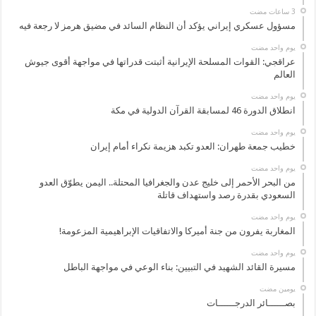
مسؤول عسكري إيراني يؤكد أن النظام السائد في مضيق هرمز لا رجعة فيه
‏يوم واحد مضت
عراقجي: القوات المسلحة الإيرانية أثبتت قدراتها في مواجهة أقوى جيوش
العالم
‏يوم واحد مضت
انطلاق الدورة 46 لمسابقة القرآن الدولية في مكة
‏يوم واحد مضت
خطيب جمعة طهران: العدو تكبد هزيمة نكراء أمام إيران
‏يوم واحد مضت
من البحر الأحمر إلى خليج عدن والجغرافيا المحتلة.. اليمن يطوّق العدو
السعودي بقدرة رصد واستهداف قاتلة
‏يوم واحد مضت
المغاربة يفرون من جنة أميركا والاتفاقيات الإبراهيمية المزعومة!
‏يوم واحد مضت
مسيرة القائد الشهيد في التبيين: بناء الوعي في مواجهة الباطل
‏يومين مضت
بصــــــائر الدرجــــــات