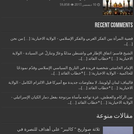
10 ديسمبر,2017
59,858
Recent Comments
قضية المرأة بين الفكر الغربي والفكر الإسلامي - الولاية الاخبارية: […] من نحن
[…]...
الشيخ قاسم: اتفاق الإطار في واشنطن مذلةٌ وعارٌ وتنازلٌ عن السيادة - الولاية
الاخبارية: […] *خطاب القائد […]...
الإمام الخامنئي شخصية فريدة في التاريخ السياسي الإسلامي وقدّم نموذجًا
للحاكمية - الولاية الاخبارية: […] *خطاب القائد […]...
قاليباف: لبنان أولويتنا.. لا مفاوضات جديدة مع أميركا قبل الالتزام الكامل - الولاية
الاخبارية: […] *خطاب القائد […]...
بين الركام والعطش.. غزة تواجه مأساة مزدوجة بفعل دمار الكيان الإسرائيلي -
الولاية الاخبارية: […] *خطاب القائد […]...
مقالات منوعة
ثلاثة صواريخ ” كاليبر” على أهداف للنصرة في