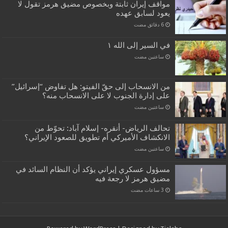
مواقف إيران ثابتة وبخصوص مضيق هرمز تقول لا
يعود لسابق عهده
في السير إلى الله ١
‏ساعتين مضت
من الانسحاب إلى حقّ الفيتو: هل تفاوض “إسرائيل”
على إدارة الجنوب لا على الانسحاب منه؟
‏ساعتين مضت
تحالف الرياض- أنقره- إسلام آباد: تحوّط من
الانكشاف الأميركي أم تطويق للصعود الإيراني؟
‏ساعتين مضت
مسؤول عسكري إيراني يؤكد أن النظام السائد في
مضيق هرمز لا رجعة فيه