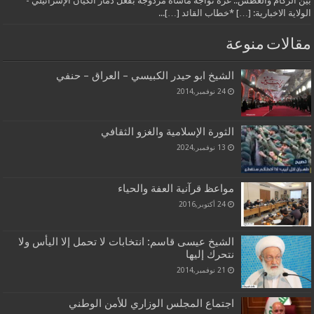
بين الركام والعطش.. غزة تواجه مأساة مزدوجة بفعل دمار الكيان الإسرائيلي -
الولاية الاخبارية: […] *خطاب القائد […]...
مقالات منوعة
الشيخ ابو حيدر الكبيسي – العراق – حنفي
24 نوفمبر,2014
الثورة الإسلامية والغزو الثقافي
13 نوفمبر,2024
مواعظ قرآنية العفة والحياء
24 أكتوبر,2016
الشيخ عيسى قاسم: انتخابات لا تحمل إلا اليأس ولا
نتحرك إليها
21 نوفمبر,2014
اجتماع المجلس الوزاري للأمن الوطني