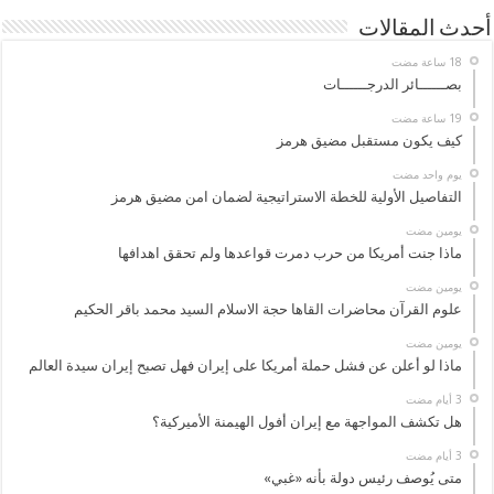
أحدث المقالات
بصــــــائر الدرجــــــات
كيف يكون مستقبل مضيق هرمز
‏يوم واحد مضت
التفاصيل الأولية للخطة الاستراتيجية لضمان امن مضيق هرمز
‏يومين مضت
ماذا جنت أمريكا من حرب دمرت قواعدها ولم تحقق اهدافها
‏يومين مضت
علوم القرآن محاضرات القاها حجة الاسلام السيد محمد باقر الحكيم
‏يومين مضت
ماذا لو أعلن عن فشل حملة أمريكا على إيران فهل تصبح إيران سيدة العالم
هل تكشف المواجهة مع إيران أفول الهيمنة الأميركية؟
متى يُوصف رئيس دولة بأنه «غبي»