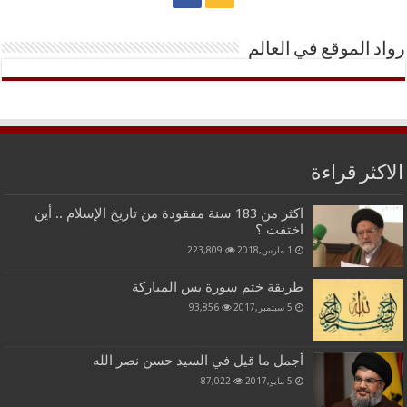
رواد الموقع في العالم
الاكثر قراءة
اكثر من 183 سنة مفقودة من تاريخ الإسلام .. أين
اختفت ؟
1 مارس,2018
223,809
طريقة ختم سورة يس المباركة
5 سبتمبر,2017
93,856
أجمل ما قيل في السيد حسن نصر الله
5 مايو,2017
87,022