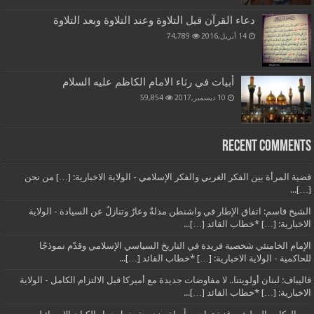
دعاء القرآن قبل التلاوة وعند التلاوة وبعد التلاوة
14 أبريل,2016
74,789
أبيات في رثاء الامام الكاظم عليه السلام
10 ديسمبر,2017
59,854
Recent Comments
قضية المرأة بين الفكر الغربي والفكر الإسلامي - الولاية الاخبارية: […] من نحن
[…]...
الشيخ قاسم: اتفاق الإطار في واشنطن مذلةٌ وعارٌ وتنازلٌ عن السيادة - الولاية
الاخبارية: […] *خطاب القائد […]...
الإمام الخامنئي شخصية فريدة في التاريخ السياسي الإسلامي وقدّم نموذجًا
للحاكمية - الولاية الاخبارية: […] *خطاب القائد […]...
قاليباف: لبنان أولويتنا.. لا مفاوضات جديدة مع أميركا قبل الالتزام الكامل - الولاية
الاخبارية: […] *خطاب القائد […]...