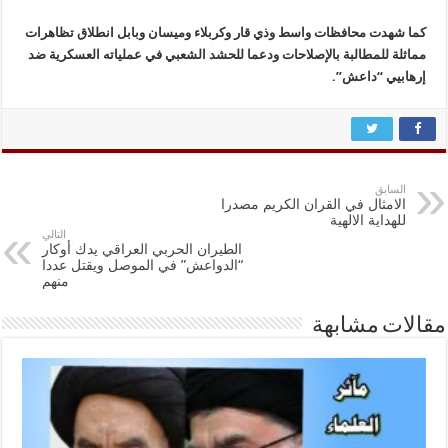
كما شهدت محافظات واسط وذي قار وكربلاء وميسان وبابل انطلاق تظاهرات
مماثلة للمطالبة بالإصلاحات ودعما للحشد الشعبي في عملياته العسكرية ضد
إرهابيي “داعش”.
السابق
الامثال في القران الكريم مصدرا
للهداية الالهية
التالي
الطيران الحربي العراقي يدك أوكار
“الدواعش” في الموصل ويقتل عددا
منهم
مقالات مشابهة