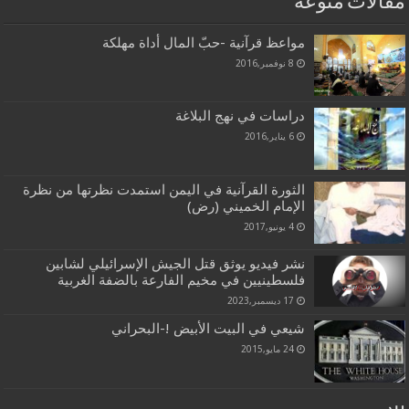
مقالات منوعة
مواعظ قرآنية -حبّ المال أداة مهلكة
8 نوفمبر,2016
دراسات في نهج البلاغة
6 يناير,2016
الثورة القرآنية في اليمن استمدت نظرتها من نظرة
الإمام الخميني (رض)
4 يونيو,2017
نشر فيديو يوثق قتل الجيش الإسرائيلي لشابين
فلسطينيين في مخيم الفارعة بالضفة الغربية
17 ديسمبر,2023
شيعي في البيت الأبيض !-البحراني
24 مايو,2015