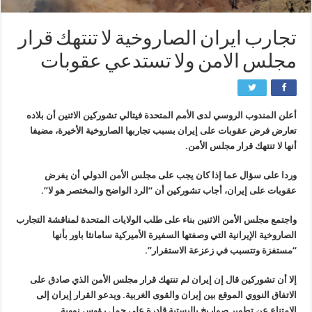
تجارب ايران الصاروخية لا تنتهك قرار
مجلس الامن ولا تستدعي عقوبات
أعلن المندوب الروسي لدى الأمم المتحدة فيتالي تشوركين الاثنين أن بلاده
تعارض فرض عقوبات على إيران بسبب تجاربها الصاروخية الأخيرة، مضيفا
أنها لا تنتهك قرار مجلس الأمن.
وردا على سؤال عما إذا كان يجب على مجلس الأمن الدولي أن يفرض
عقوبات على إيران، أجاب تشوركين أن “الرد الواضح والمختصر هو لا”.
واجتمع مجلس الأمن الاثنين بناء على طلب الولايات المتحدة لمناقشة التجارب
الصاروخية الإيرانية التي وصفتها السفيرة الأميركية سامانثا باور بأنها
“مستفزة وتتسبب في زعزعة الاستقرار”.
إلا أن تشوركين قال إن إيران لم تنتهك قرار مجلس الأمن الذي صادق على
الاتفاق النووي الموقع بين إيران والقوى الغربية. ويدعو القرار إيران إلى
الامتناع عن تطوير صواريخ باليستية قادرة على حمل رؤوس نووية.