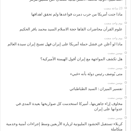
ماذا جنت أمريكا من حرب دمرت قواعدها ولم تحقق اهدافها
‏يوم واحد مضت
علوم القرآن محاضرات القاها حجة الاسلام السيد محمد باقر الحكيم
‏يوم واحد مضت
ماذا لو أعلن عن فشل حملة أمريكا على إيران فهل تصبح إيران سيدة العالم
‏يومين مضت
هل تكشف المواجهة مع إيران أفول الهيمنة الأميركية؟
‏يومين مضت
متى يُوصف رئيس دولة بأنه «غبي»
‏يومين مضت
تفسير الميزان : السيد الطباطبائي
‏يومين مضت
مخاوف إزاء جاهزيتها.. أميركا استخدمت كل صواريخها بعيدة المدى في
عدوانها على إيران
‏يومين مضت
كربلاء تستقبل الحشود المليونية لزيارة الأربعين وسط إجراءات أمنية وخدمية
متكاملة