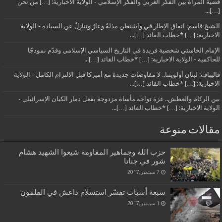
قضية المرأة بين الفكر الغربي والفكر الإسلامي - الولاية الاخبارية: […] من نحن
[…]...
الشيخ قاسم: اتفاق الإطار في واشنطن مذلةٌ وعارٌ وتنازلٌ عن السيادة - الولاية
الاخبارية: […] *خطاب القائد […]...
الإمام الخامنئي شخصية فريدة في التاريخ السياسي الإسلامي وقدّم نموذجًا
للحاكمية - الولاية الاخبارية: […] *خطاب القائد […]...
قاليباف: لبنان أولويتنا.. لا مفاوضات جديدة مع أميركا قبل الالتزام الكامل - الولاية
الاخبارية: […] *خطاب القائد […]...
بين الركام والعطش.. غزة تواجه مأساة مزدوجة بفعل دمار الكيان الإسرائيلي -
الولاية الاخبارية: […] *خطاب القائد […]...
مقالات منوعة
حزب الله وجماهير المقاومة شيعوا الشهيد هشام
شور في جناتا
7 سبتمبر,2017
سبعة أسباب تفسّر استسلام داعش في القلمون
1 سبتمبر,2017