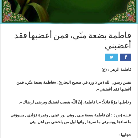
فاطمة بضعة منّي، فمن أغضبها فقد
أغضبني
فاطمة الزهراء (ع)
نفس رسول الله (ص): ورد في صحيح البخاريّ: «فاطمة بضعة منّي، فمن
أغضبها فقد أغضبني».
وخاطبها مرّةً قائلاً: «يا فاطمة، إنّ اللّه يغضب لغضبك ويرضى لرضاك».‏‏
عـنـه (ص ) : ان فاطمة بضعة مني , وهي نور عيني , وثمرة فؤادي , يسوؤني
ما ساءها ,ويسرني ما سرها , وانها اول من يلحقني من اهل بيتي‏‏
حجابها :‏‏