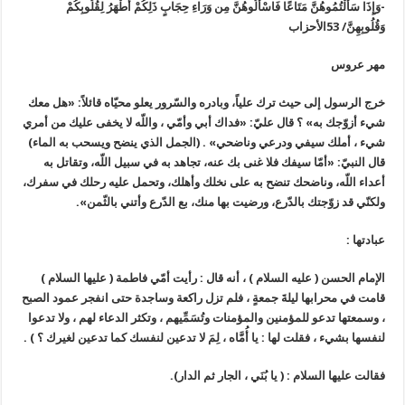
-وَإِذَا سَأَلْتُمُوهُنَّ مَتَاعًا فَاسْأَلُوهُنَّ مِن وَرَاءِ حِجَابٍ ذَلِكُمْ أَطْهَرُ لِقُلُوبِكُمْ
وَقُلُوبِهِنَّ/ 53الأحزاب‏‏
مهر عروس‏‏
خرج الرسول إلى حيث ترك علياً، وبادره والسّرور يعلو محيّاه قائلاً: «هل معك
شيء أزوّجك به» ؟ قال عليّ: «فداك أبي وأمّي ، واللّه لا يخفى عليك من أمري
شيء ، أملك سيفي ودرعي وناضحي» . (الجمل الذي ينضح ويسحب به الماء)
قال النبيّ: «أمّا سيفك فلا غنى بك عنه، تجاهد به في سبيل اللّه، وتقاتل به
أعداء اللّه، وناضحك تنضح به على نخلك وأهلك، وتحمل عليه رحلك في سفرك،
ولكنّي قد زوّجتك بالدّرع، ورضيت بها منك، بع الدّرع وأتني بالثّمن».‏‏
عبادتها :‏‏
الإمام الحسن ( عليه السلام ) ، أنه قال : رأيت أمّي فاطمة ( عليها السلام )
قامت في محرابها ليلةَ جمعةٍ ، فلم تزل راكعة وساجدة حتى انفجر عمود الصبح
، وسمعتها تدعو للمؤمنين والمؤمنات وتُسَمِّيهم ، وتكثر الدعاء لهم ، ولا تدعوا
لنفسها بشيء ، فقلت لها : يا أُمَّاه ، لِمَ لا تدعين لنفسك كما تدعين لغيرك ؟ ) .‏‏
فقالت عليها السلام : ( يا بُنَي ، الجار ثم الدار).‏‏