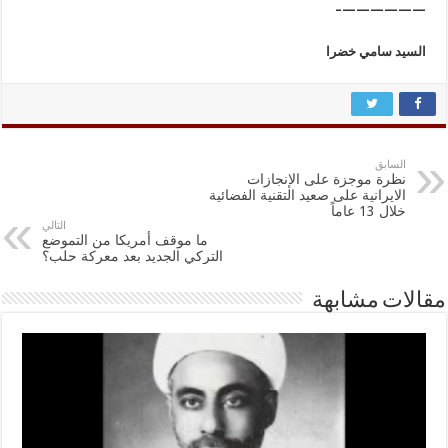
——————–‏‏‏‏‏‏‏‏‏‏‏‏
السيد سامي خضرا‏‏‏‏‏‏‏‏‏‏‏‏
السابق
نظرة موجزة على الإنجازات
الايرانية على صعيد التقنية الفضائية
خلال 13 عاماً
التالي
ما موقف أمريكا من التموضع
التركي الجديد بعد معركة حلب؟
مقالات مشابهة