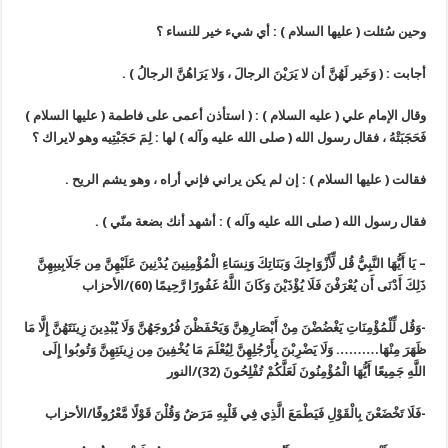
وحين سُئلت ( عليها السلام ) : أي شيء خير للنساء ؟‏‏
أجابت : ( وَخَير لَهُنَّ أن لا يَرَيْنَ الرجالَ ، وَلا يَرَاهُنَّ الرجالُ ) .‏‏
وقال الإمام علي ( عليه السلام ) : ( استأذن أعمى على فاطمة ( عليها السلام )
فَحَجَبَتْهُ ، فقال رسول الله ( صلى الله عليه وآله ) لها : لِمَ حَجَبْتِيه وهو لايراك ؟‏‏
فقالت ( عليها السلام ) : إن لم يكن يراني فإني أراه ، وهو يشم الريح .‏‏
فقال رسول الله ( صلى الله عليه وآله ) : أشهد أنك بضعة منّي ) .‏‏
– يَا أَيُّهَا النَّبِيُّ قُل لِّأَزْوَاجِكَ وَبَنَاتِكَ وَنِسَاءِ الْمُؤْمِنِينَ يُدْنِينَ عَلَيْهِنَّ مِن جَلَابِيبِهِنَّ
ذَلِكَ أَدْنَى أَن يُعْرَفْنَ فَلَا يُؤْذَيْنَ وَكَانَ اللَّهُ غَفُورًا رَّحِيمًا (60)/الأحزاب‏‏
-وَقُل لِّلْمُؤْمِنَاتِ يَغْضُضْنَ مِنْ أَبْصَارِهِنَّ وَيَحْفَظْنَ فُرُوجَهُنَّ وَلَا يُبْدِينَ زِينَتَهُنَّ إِلَّا مَا
ظَهَرَ مِنْهَا………. وَلَا يَضْرِبْنَ بِأَرْجُلِهِنَّ لِيُعْلَمَ مَا يُخْفِينَ مِن زِينَتِهِنَّ وَتُوبُوا إِلَى
اللَّهِ جَمِيعًا أَيُّهَا الْمُؤْمِنُونَ لَعَلَّكُمْ تُفْلِحُونَ (32)/النور‏‏
-فَلَا تَخْضَعْنَ بِالْقَوْلِ فَيَطْمَعَ الَّذِي فِي قَلْبِهِ مَرَضٌ وَقُلْنَ قَوْلًا مَّعْرُوفًا/الأحزاب‏‏