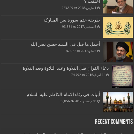
اختفت ؟
1 مارس,2018
223,809
طريقة ختم سورة يس المباركة
5 سبتمبر,2017
93,861
أجمل ما قيل في السيد حسن نصر الله
5 مايو,2017
87,027
دعاء القرآن قبل التلاوة وعند التلاوة وبعد التلاوة
14 أبريل,2016
74,792
أبيات في رثاء الامام الكاظم عليه السلام
10 ديسمبر,2017
59,856
Recent Comments