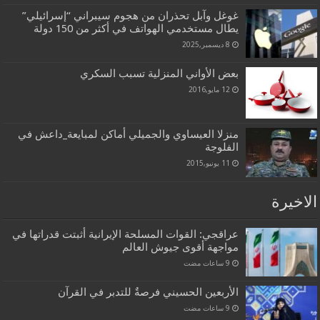
غوغل وآبل تحذران من هجوم سيبراني “إسرائيلي”
يطال مستخدمي الهواتف في أكثر من 150 دولة
8 ديسمبر,2025
بعض الأواني المنزلية تسبب السكري
12 مايو,2016
منزلا العيساوي والجميلي أماكن لمبايعة_داعش في
الفلوجة
11 يونيو,2015
الاخيرة
عراقجي: القوات المسلحة الإيرانية أثبتت قدراتها في
مواجهة أقوى جيوش العالم
الأربعين الحسيني فرصةٌ للتدبر في القرآن