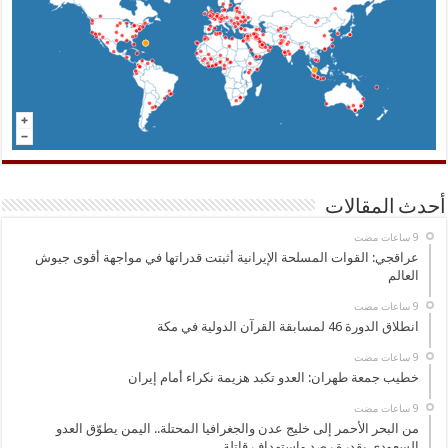
أحدث المقالات
عراقجي: القوات المسلحة الإيرانية أثبتت قدراتها في مواجهة أقوى جيوش
العالم
انطلاق الدورة 46 لمسابقة القرآن الدولية في مكة
خطيب جمعة طهران: العدو تكبد هزيمة نكراء أمام إيران
من البحر الأحمر إلى خليج عدن والجغرافيا المحتلة.. اليمن يطوّق العدو
السعودي بقدرة رصد واستهداف قاتلة