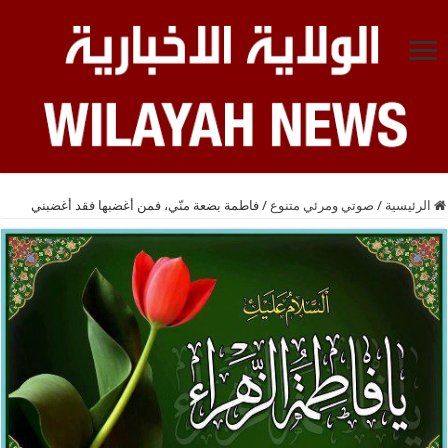
الرئيسية
/
صوتي ومرئي متنوع
/
فاطمة بضعة منّي، فمن أغضبها فقد أغضبني