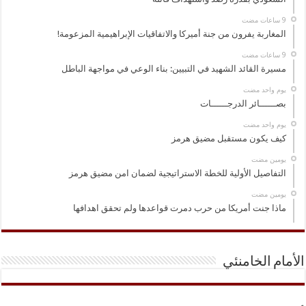
المغاربة يفرون من جنة أميركا والاتفاقيات الإبراهيمية المزعومة!
مسيرة القائد الشهيد في التبيين: بناء الوعي في مواجهة الباطل
‏يوم واحد مضت
بصــــــائر الدرجــــــات
‏يوم واحد مضت
كيف يكون مستقبل مضيق هرمز
‏يومين مضت
التفاصيل الأولية للخطة الاستراتيجية لضمان امن مضيق هرمز
‏يومين مضت
ماذا جنت أمريكا من حرب دمرت قواعدها ولم تحقق اهدافها
الأمام الخامنئي