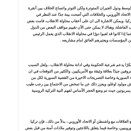
اوسط ودول الجيران المتوترة ولكن التوتر واتساع الخلاف بين أنقرة
اتحاد الأوروبي، والخلافات التي أضحت بينة جدًا عند النظر في
تركيا. ويمكن الاشارة الى ان على أعقاب محاولة الانقلاب، قامت بعض
قلاب الفاشلة، وهناك لا يمكن حتى الآن تقييم مواقف البعض من الدول
 إذا كانوا قد لعبوا دورًا في محاولة الانقلاب الذي يعمل الرئيس
 المؤسسات ويعتبرهم العائق امام مشاريعه .
كرًا يدعم شرعية الحكومة وفي ادانة محاولة الانقلاب ، ولعل السبب
 جيدًا بعلاقة وثيقة مع الأمريكيين. والكثير من التوقعات في ان
زمة السورية وخاصة التصريحات الاخيرة من القضية السورية لكل من
وش مولود اوغلو، ويعزز ذلك عن ما تمخض من الاجتماع بين رجب طيب
ديمربوتين حيث تم وضع الحجر الأساس لفهم النية التركية الروسية
لاقات مع واشنطن أو الاتحاد الأوروبي ، بدلاً من ذلك ، فإن تركيا
وروبيين، وخاصة فيما يتعلق باللاجئين وتوفير ملاذات آمنة من قبل بعض