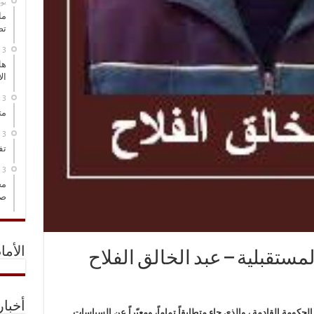
‏ي
ما
تص
هل
ال
مت
تف
مخ
صو
الأما
المستقبلية – عبد الخالق الفلاح
أخبا
لحكومة القادمة ، والذي جاء متطابقاً تماماً، ومعبّراً عن السياسات