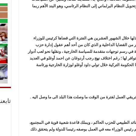
يل النظام البرلماني إلى النظام الرئاسي، وهو البند الأهم ربما
لها خلال الشهور العشرين هي الفترة التي قضاها كرئيس للوزراء
 من القضايا الداخلية و الذي كان من أحد أهم عقول إدارة حزب
مية في رسم توجهات متقدمة للسياسة الخارجية ، ونقلها نحو لعب أدوار
وافر لها ؛ رغم اختلاف نهج رجب أردوغان عن احمد أوغلو في العديد
 الحكومة التركية خلال تولي داود أوغلو لوزارة الخارجية ورئاسة
قي العمل لفترة من الوقت ما وصلت هذا البلد الى ما وصل اليه .
تابعن
قائد الطبيعي للحزب الحاكم ، ويملك قاعدة شعبية قوية في المجتمع،
م رئيس الوزراء معه في العمل بوصفه رئيسا للدولة ولم يتحقق ذلك