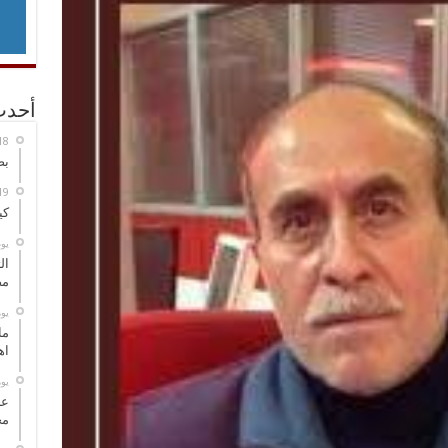
أحدث
بص
كي
‏ي
ال
مض
‏ي
ما
اه
‏ي
عل
مح