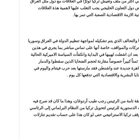
أكثر من ملف وتعيش تركيا توترًا في العلاقات مع دول مثل العراق
دول التعاون الخليجي يجب التغلب عليها لاهمية هذة العلاقات
ة الازمة الاقتصادية الصعبة التي تمر بها.
 والتحالف الذي يتم تشكيله لمواجهة تنظيم الدولة في العراق وسوريا
ركات والمواقف، خاصة أنها على تماس مباشر بما يجري في هذين
د ان اشعلت لهيبها في البداية وانكفأت السياسة الاميركية الحالية
ناً كبيراً خصوصاً مقارنة لحجم الضحايا الذين سقطوا والدمار
رة جديدة عند واشنطن فقد مارستها بعد حرب فيتنام واليوم في
يا البشرية والاقتصادية التي تدفعها كل يوم .
وافقة تامة من الرئيس رجب طيب أردوغان، وهذا ما كان قد صرح فيه
 الدستورية للرئيس لتحويل تركيا من النظام البرلماني إلى الرئاسي
ف تركيا الاستراتيجي حتى لو كان هذا على حساب تقديم تنازلات