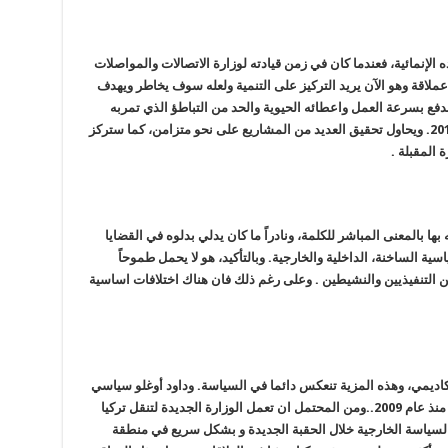
لإنمائية، فعندما كان في زمن قيادته لوزارة الاتصالات والمواصلات
اقة وهو الآن يريد التركيز على التنمية ولعله سوف يخاطر ويهدف
دفع بسرعة العمل واعطائه الحيوية والحد من التباطؤ الذي تمربه
تركيا منذ اندلاع الاحتجاجات في غازي بارك عام 2013. ويحاول تحقيق العديد من المشاريع على نحو متزامن، كما ستركز
 المقبلة .
ها بالمعنى المباشر للكلمة، ونادراً ما كان يدلي بدلوه في القضايا
سية الساخنة، الداخلية والخارجية. وبالتأكيد، هو لا يحمل طموحاً
يين التنفيذيين والنشيطين . وعلى رغم ذلك فان هناك اختلافات اساسية
أكاديمي، وهذه المزية تنعكس دائما في السياسة. وداود أوغلو سياسي
رومانسي شكلت رؤيته السياسة الخارجية التركية منذ عام 2009..ومن المحتمل ان تعمل الوزارة الجديدة لتنقل تركيا
السياسة الخارجية خلال الحقبة الجديدة و بشكل سريع في منطقة