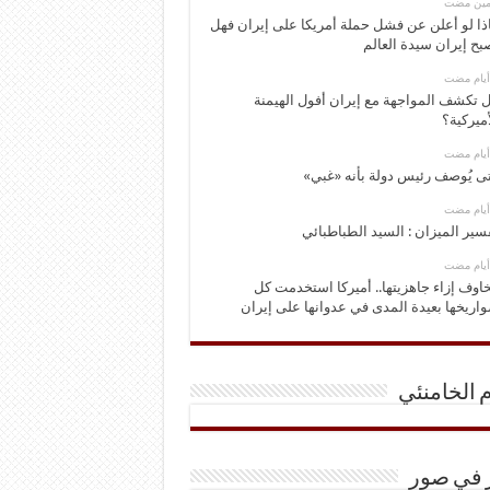
ومين مضت
ذا لو أعلن عن فشل حملة أمريكا على إيران فهل
بح إيران سيدة العالم
 تكشف المواجهة مع إيران أفول الهيمنة
أميركية؟
ى يُوصف رئيس دولة بأنه «غبي»
سير الميزان : السيد الطباطبائي
اوف إزاء جاهزيتها.. أميركا استخدمت كل
اريخها بعيدة المدى في عدوانها على إيران
م الخامنئي
ر في صور