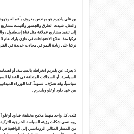
بن علي يلديرم هو مهندس معروف بأعماله وجهوده ا
والنقل، شيدت الطرق والجسور وأقيمت مشاريع عمل
إلى تنفيذ مشاريع عملاقة مثل قناة إسطنبول ، وال
تركيا على زيادة النمو في مجالات عديدة في الفترة
لا يعرف عن يلدريم انخراطه بالسياسة، أو اهتمامه ب
السياسية. أو السجالات المتعلقة في القضايا السيا
سياسياً، وقد تصرّف، عموماً، كما الوزراء الميدان
بين عهد داود أوغلو ويلديرم .
فلدى كل واحد منهما ملامح مختلفة، فداود أوغلو 
من المسار المثالي الرومانسي إلى الواقعية في 