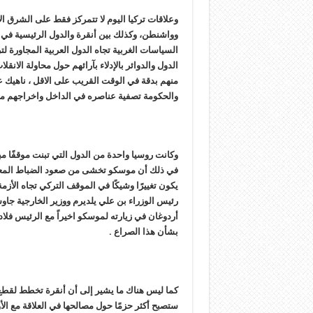
وعلاقات تركيا اليوم لا تتمركز فقط على الشرق ال
وواشنطن، وكذلك بين أنقرة والدول الرئيسية في ال
السياسات الغربية تجاه الدول العربية المجاورة ل
الدول والدوائر بالإدلاء بآرائهم حول محاولة الان
منهم بدقة في الوقت القريب على الاقل ، ناهيك عما
والحكومة تصفية عناصره في الداخل واخراجهم من
وكانت روسيا واحدة من الدول التي تبنت موقفًا مب
في ذلك أن موسكو تخشى من صعود الضباط المعروفين
يكون تغييرًا وشيكًا في الموقف التركي تجاه الأ
رئيس الوزراء بن علي يلديرم ووزير الخارجية جا
أردوغان في زيارته لموسكو اخيراً مع الرئيس فلا
بشأن هذا الصراع .
كما ليس هناك ما يشير إلى أن أنقرة تخطط لقطع الع
ستصبح أكثر حزمًا حول مصالحها في العلاقة مع الأ