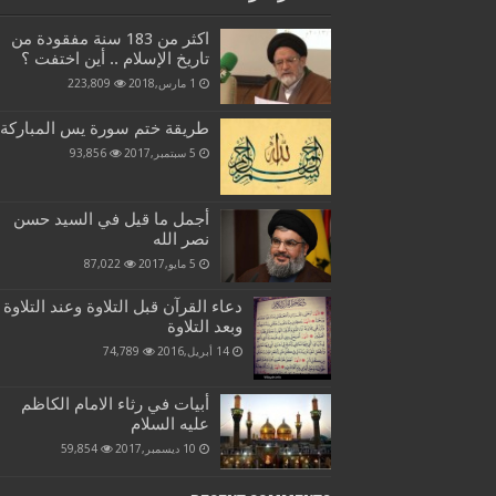
اكثر من 183 سنة مفقودة من
تاريخ الإسلام .. أين اختفت ؟
1 مارس,2018
223,809
طريقة ختم سورة يس المباركة
5 سبتمبر,2017
93,856
أجمل ما قيل في السيد حسن
نصر الله
5 مايو,2017
87,022
دعاء القرآن قبل التلاوة وعند التلاوة
وبعد التلاوة
14 أبريل,2016
74,789
أبيات في رثاء الامام الكاظم
عليه السلام
10 ديسمبر,2017
59,854