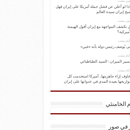
ومين مضت
ذا لو أعلن عن فشل حملة أمريكا على إيران فهل
بح إيران سيدة العالم
ومين مضت
 تكشف المواجهة مع إيران أفول الهيمنة
أميركية؟
ى يُوصف رئيس دولة بأنه «غبي»
سير الميزان : السيد الطباطبائي
اوف إزاء جاهزيتها.. أميركا استخدمت كل
اريخها بعيدة المدى في عدوانها على إيران
م الخامنئي
ر في صور