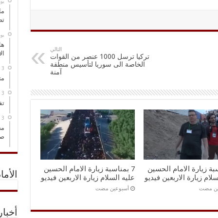
‏ي
ما
تص
‏ي
هل
التالي
ال
تركيا ترسل 1000 عنصر من القوات
الخاصة الى سوريا لتأسيس منطقة
آمنة
مت
تف
مخ
صو
سبة زيارة الامام الحسين
7 بمناسبة زيارة الامام الحسين
الأما
سلام زيارة الاربعين فيديو
عليه السلام زيارة الاربعين فيديو
ين مضت
‏أسبوعين مضت
أخبا