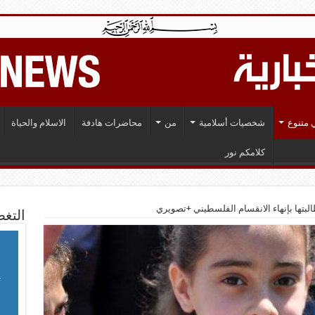
 متنوع
شخصيات أسلامية
من
محاضرات هادفة
الاسلام والحياة
كلامكم نور
البتها بإنهاء الانقسام الفلسطيني +تصويري
التغط