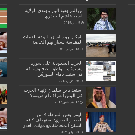
ابن المرجعية البار وجندي الولاية
السيد هاشم الحيدري
5 يناير,2015
بامكان زوار ايران التوجه للعتبات
المقدسة بسياراتهم الخاصة
10 فبراير,2015
الحرب السعودية على سوريا
مستمرّة.. تواطؤ واضح وشراكة
في سفك دماء السوريّين
26 أكتوبر,2017
استعداد بن سلمان لإنهاء الحرب
في اليمن اعتراف أم هزيمة؟
17 أغسطس,2017
اليمن يعلن المرحلة 4 من
الحصار البحري: استهداف كافة
السفن المتعاملة مع موانئ العدو
28 يوليو,2025