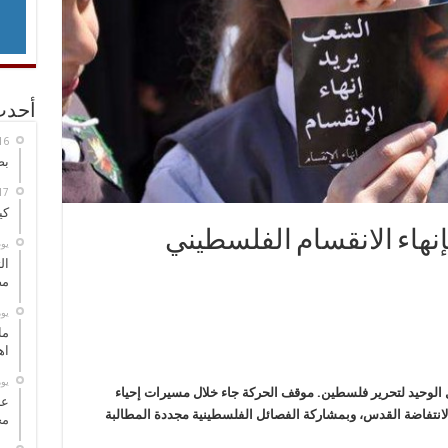
أحدث
بص
كي
بإنهاء الانقسام الفلسطيني
‏ي
ال
مض
‏ي
ما
اه
‏ي
ل الوحيد لتحرير فلسطين. موقف الحركة جاء خلال مسيرات إحياء
عل
 لانتفاضة القدس، وبمشاركة الفصائل الفلسطينية مجددة المطالبة
مح