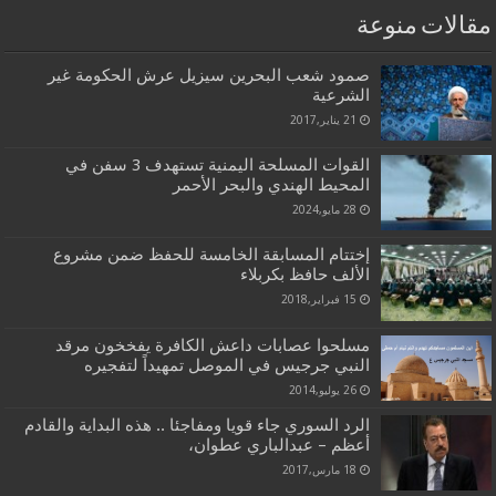
مقالات منوعة
صمود شعب البحرين سيزيل عرش الحكومة غير
الشرعية
21 يناير,2017
القوات المسلحة اليمنية تستهدف 3 سفن في
المحيط الهندي والبحر الأحمر
28 مايو,2024
إختتام المسابقة الخامسة للحفظ ضمن مشروع
الألف حافظ بکربلاء
15 فبراير,2018
مسلحوا عصابات داعش الكافرة يفخخون مرقد
النبي جرجيس في الموصل تمهيداً لتفجيره
26 يوليو,2014
الرد السوري جاء قويا ومفاجئا .. هذه البداية والقادم
أعظم – عبدالباري عطوان،
18 مارس,2017