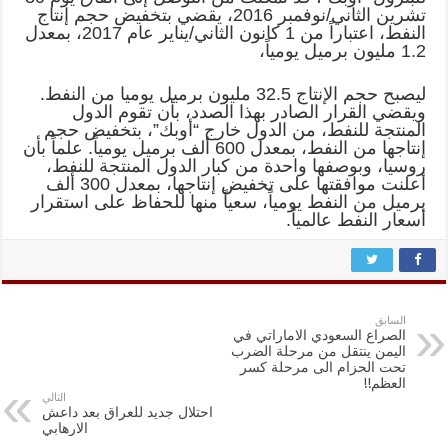
تشرين الثاني/نوفمبر 2016، يقضي بتخفيض حجم إنتاج
النفط، اعتباراً من 1 كانون الثاني/يناير عام 2017، بمعدل
1.2 مليون برميل يومياً،
ليصبح حجم الإنتاج 32.5 مليون برميل يوميا من النفط.
ويقضي القرار الصادر بهذا الصدد، بأن تقوم الدول
المنتجة للنفط، من الدول خارج “أوبك”، بتخفيض حجم
إنتاجها من النفط، بمعدل 600 ألف برميل يومياً. علماً بأن
روسيا، وبوصفها واحدة من كبار الدول المنتجة للنفط،
أعلنت موافقتها على تخفيض إنتاجها، بمعدل 300 ألف
برميل من النفط يومياً، سعياً منها للحفاظ على استقرار
أسعار النفط عالمياً.
السابق
الصراع السعودي الاماراتي في
اليمن ينتقل من مرحلة الضرب
تحت الحزام الى مرحلة كسر
العظم!!
التالي
احتلال جديد للعراق بعد داعش
الارهابي