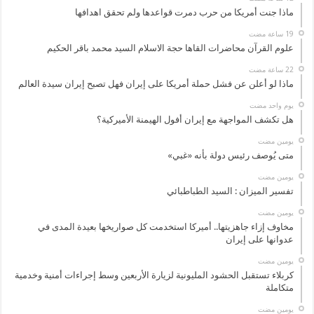
ماذا جنت أمريكا من حرب دمرت قواعدها ولم تحقق اهدافها
علوم القرآن محاضرات القاها حجة الاسلام السيد محمد باقر الحكيم
ماذا لو أعلن عن فشل حملة أمريكا على إيران فهل تصبح إيران سيدة العالم
‏يوم واحد مضت
هل تكشف المواجهة مع إيران أفول الهيمنة الأميركية؟
‏يومين مضت
متى يُوصف رئيس دولة بأنه «غبي»
‏يومين مضت
تفسير الميزان : السيد الطباطبائي
‏يومين مضت
مخاوف إزاء جاهزيتها.. أميركا استخدمت كل صواريخها بعيدة المدى في
عدوانها على إيران
‏يومين مضت
كربلاء تستقبل الحشود المليونية لزيارة الأربعين وسط إجراءات أمنية وخدمية
متكاملة
‏يومين مضت