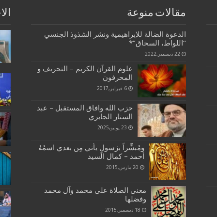
مقالات منوعة
الا
الدعوة الضالة للإبراهيمية ونشر الشذوذ الجنسي
“اللواط، السحاق”*
22 ديسمبر,2022
علوم القرآن الكريم – التحريف و
المحرفون
6 فبراير,2017
حزب الله وافاق المستقبل – عبد
الستار الجابري
23 يونيو,2025
ومُبشِّراً برَسولٍ يأتي مِن بعدي اسمُهُ
أحمد – كمال السيد
20 مارس,2015
معنى الصلاة على محمد وآل محمد
وفضلها
18 ديسمبر,2015