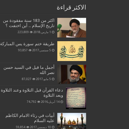
الاكثر قراءة
اكثر من 183 سنة مفقودة من
تاريخ الإسلام .. أين اختفت ؟
1 مارس,2018
223,809
طريقة ختم سورة يس المباركة
5 سبتمبر,2017
93,857
أجمل ما قيل في السيد حسن
نصر الله
5 مايو,2017
87,027
دعاء القرآن قبل التلاوة وعند التلاوة
وبعد التلاوة
14 أبريل,2016
74,792
أبيات في رثاء الامام الكاظم
عليه السلام
10 ديسمبر,2017
59,854