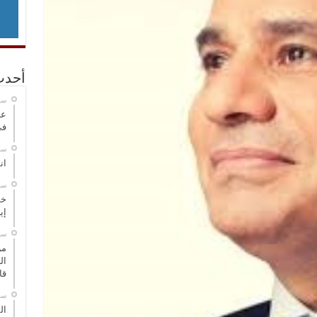
أحدث
‏س
عر
في
‏س
انطلاق
‏س
خط
إي
‏س
من
ال
قا
‏س
ال