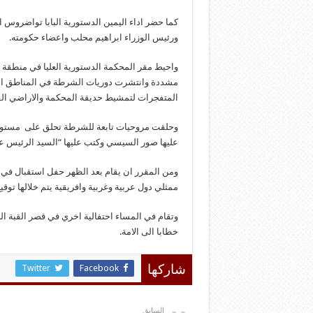
كما حضر اداء اليمين الدستورية البابا تواضروس 
ورئيس الوزراء ابراهيم محلب واعضاء حكومته.
واحيط مقر المحكمة الدستورية العليا في منطقة 
مشددة وانتشرت دوريات الشرطة في المناطق الم
المتفجرات لتمشيط حديقة المحكمة والاراضي ال
وحلقت مروحيات تابعة للشرطة تحلق على مستوى
عليها صور السيسي وكتب عليها “السيد الرئيس ع
ومن المقرر ان يقام بعد الظهر حفل استقبال في 
ممثلي دول عربية وغربية وافريقية يتم خلالها توق
وتقام في المساء احتفالية اخري في قصر القبة ا
خطابا الى الامة.
Twitter
Facebook
شاركها
السابق