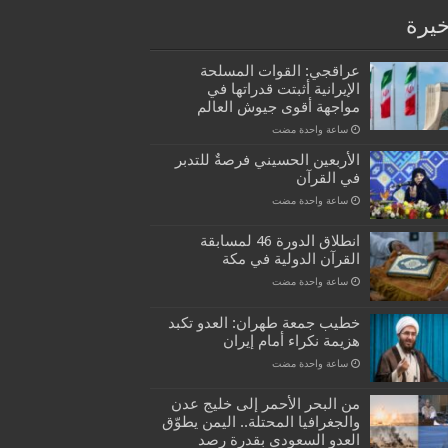
خيرة
عراقجي: القوات المسلحة
الإيرانية أثبتت قدراتها في
مواجهة أقوى جيوش العالم
‏ساعة واحدة مضت
الأربعين الحسيني فرصةٌ للتدبر
في القرآن
‏ساعة واحدة مضت
انطلاق الدورة 46 لمسابقة
القرآن الدولية في مكة
‏ساعة واحدة مضت
خطيب جمعة طهران: العدو تكبد
هزيمة نكراء أمام إيران
‏ساعة واحدة مضت
من البحر الأحمر إلى خليج عدن
والجغرافيا المحتلة.. اليمن يطوّق
العدو السعودي بقدرة رصد