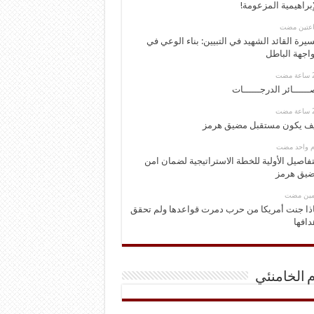
إبراهيمية المزعومة!
اعتين مضت
يرة القائد الشهيد في التبيين: بناء الوعي في
اجهة الباطل
ــــــائر الدرجــــــات
ف يكون مستقبل مضيق هرمز
وم واحد مضت
تفاصيل الأولية للخطة الاستراتيجية لضمان امن
يق هرمز
ومين مضت
ذا جنت أمريكا من حرب دمرت قواعدها ولم تحقق
دافها
م الخامنئي