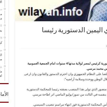
ال
‏س
مس
مو
اليمين الدستورية رئيسا
بص
كي
‏ي
ال
مض
ادى عبد الفتاح السيسي أمس الاحد اليمين الدستورية كرئيس لمصر لولاية مدتها 4 سنوات امام الجمعية العمومية
‏ي
ئيس محمد مرسي.
ما
صا على النظام الجمهوري وان احترم الدستور والقانون وان ارعى
اه
ال الوطن ووحدة وسلامة أراضيه”.
نصور الذي تولى هذا المنصب بصفته رئيسا للمحكمة الدستورية
الأما
بنفسه في الثالث من تموز/يوليو الماضي اثر اطاحة مرسي.
أس المحكمة الدستورية فور انتهاء مراسم تنصيب السيسي.