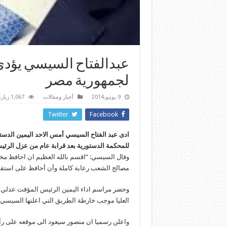
عبدالفتاح السيسي يؤدي 
لجمهورية مصر
9 يونيو,2014
أخبار ومقالات
1,067 زيارة
Twitter
Facebook
للمحكمة الدستورية بعد قرابة عام من عزل الر
وقال السيسي: “اقسم بالله العظيم ان احافظ مخل
مصالح الشعب رعاية كاملة وأن أحافظ على استقل
وحضر مراسم اداء اليمين الرئيس المؤقت عدلي م
العليا موجب خارطة الطريق التي اعلنها السيسي 
واعلن رسميا ان منصور سيعود الى موقعه على ر