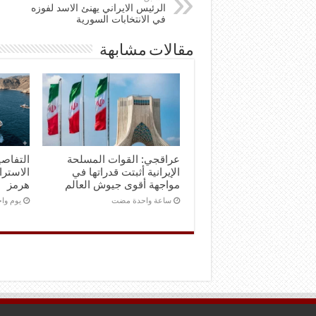
الرئيس الايراني يهنئ الاسد لفوزه
في الانتخابات السورية
مقالات مشابهة
عراقجي: القوات المسلحة
التفاصي
الإيرانية أثبتت قدراتها في
الاستر
مواجهة أقوى جيوش العالم
هرمز
‏ساعة واحدة مضت
‏يوم و