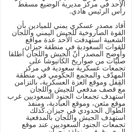
الأحد في مركز مديرية الوضيع مسقط
رأس الرئيس هادي.
أفاد مصدر عسكري يمني للميادين بأن
القوة الصاروخية للجيش اليمني واللجان
الشعبية استهدفت الأحد عدة مواقع
للقوات السعودية في منطقة جيزان.
وأوضح المصدر أنّ الجيش واللجان أطلقا
صليّات من صواريخ الكاتيوشا على
تجمعات عسكرية سعودية في مركز
المهدّف والمجمع الحكومي في منطقة
القِفل وموقع العزة العسكرية، بالتزامن
مع قصف مدفعي للجيش واللجان
استهدف تجمعات الجنود السعوديين غرب
موقع مثعن، وموقع العبادية، ومنفذ
الطوال الحدودي في جيزان.كذلك
استهدف الجيش واللجان بالمدفعية
تجمعات الجنود السعوديين عند موقع
المخروق في منطقة نجران.