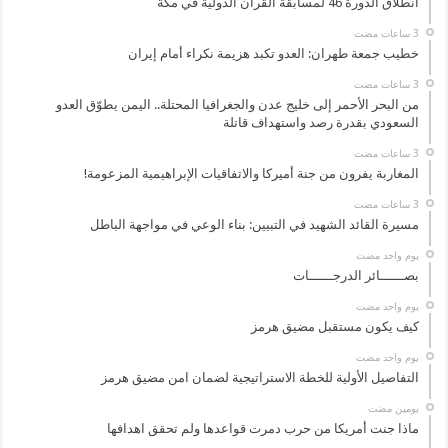
انطلاق الدورة 46 لمسابقة القرآن الدولية في مكة
خطيب جمعة طهران: العدو تكبد هزيمة نكراء أمام إيران
من البحر الأحمر إلى خليج عدن والجغرافيا المحتلة.. اليمن يطوّق العدو
السعودي بقدرة رصد واستهداف قاتلة
المغاربة يفرون من جنة أميركا والاتفاقيات الإبراهيمية المزعومة!
مسيرة القائد الشهيد في التبيين: بناء الوعي في مواجهة الباطل
‏يوم واحد مضت
بصــــــائر الدرجــــــات
‏يوم واحد مضت
كيف يكون مستقبل مضيق هرمز
‏يوم واحد مضت
التفاصيل الأولية للخطة الاستراتيجية لضمان امن مضيق هرمز
‏يومين مضت
ماذا جنت أمريكا من حرب دمرت قواعدها ولم تحقق اهدافها