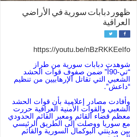
ظهور دبابات سورية في الأراضي
العراقية
https://youtu.be/nBzRKKEeIfo
شوهدت دبابات سورية من طراز
“تي-90أ” ضمن صفوف قوات الحشد
الشعبي التي تقاتل الإرهابيين من تنظيم
“داعش”.
وأفادت مصادر إعلامية بأن قوات الحشد
الشعبي والقوات الأمنية العراقية حررت
معظم قضاء القائم ومعبر القائم الحدودي
مع سوريا ووصلت إلى الطريق الرئيسي
بين مدينتي البوكمال السورية والقائم