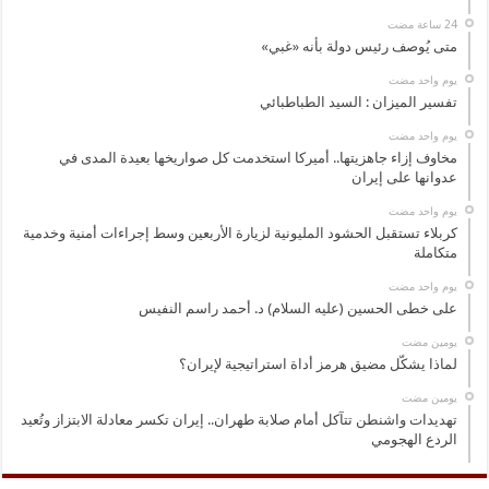
متى يُوصف رئيس دولة بأنه «غبي»
‏يوم واحد مضت
تفسير الميزان : السيد الطباطبائي
‏يوم واحد مضت
مخاوف إزاء جاهزيتها.. أميركا استخدمت كل صواريخها بعيدة المدى في
عدوانها على إيران
‏يوم واحد مضت
كربلاء تستقبل الحشود المليونية لزيارة الأربعين وسط إجراءات أمنية وخدمية
متكاملة
‏يوم واحد مضت
على خطى الحسين (عليه السلام) د. أحمد راسم النفيس
‏يومين مضت
لماذا يشكّل مضيق هرمز أداة استراتيجية لإيران؟
‏يومين مضت
تهديدات واشنطن تتآكل أمام صلابة طهران.. إيران تكسر معادلة الابتزاز وتُعيد
الردع الهجومي