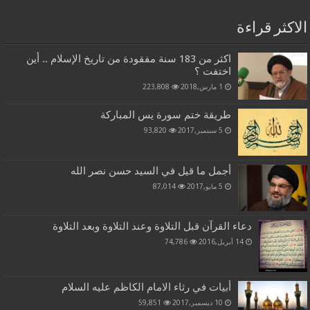
الاكثر قراءة
اكثر من 183 سنة مفقودة من تاريخ الإسلام .. أين
اختفت ؟
1 مارس,2018
223,808
طريقة ختم سورة يس المباركة
5 سبتمبر,2017
93,820
أجمل ما قيل في السيد حسن نصر الله
5 مايو,2017
87,014
دعاء القرآن قبل التلاوة وعند التلاوة وبعد التلاوة
14 أبريل,2016
74,786
أبيات في رثاء الامام الكاظم عليه السلام
10 ديسمبر,2017
59,851