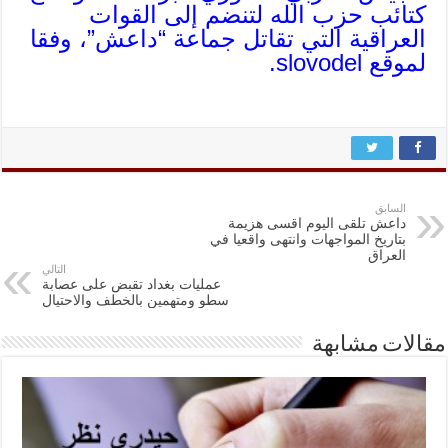
كتائب حزب الله لتنضم إلى القوات
العراقية التي تقاتل جماعة “داعش”، وفقا
لموقع slovodel.
السابق
داعش تلقى اليوم اقسى هزيمة
بتاريخ المواجهات وانتهى واقعيا في
العراق
التالي
عمليات بغداد تقبض على عصابة
سطو ومتهمين بالخطف والاحتيال
مقالات مشابهة