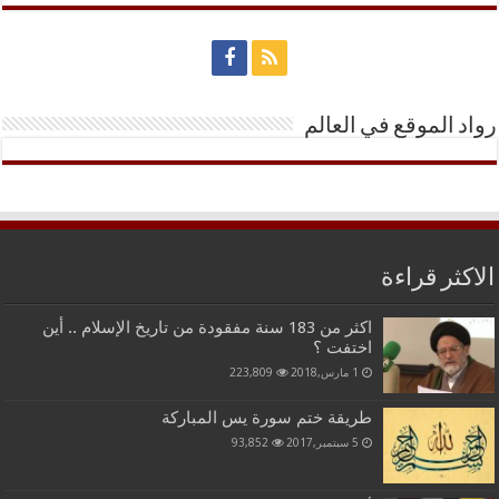
رواد الموقع في العالم
الاكثر قراءة
اكثر من 183 سنة مفقودة من تاريخ الإسلام .. أين
اختفت ؟
1 مارس,2018
223,809
طريقة ختم سورة يس المباركة
5 سبتمبر,2017
93,852