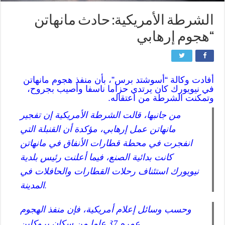
الشرطة الأمريكية: حادث مانهاتن
“هجوم إرهابي
أفادت وكالة “أسوشتد برس”، بأن منفذ هجوم مانهاتن
في نيويورك كان يرتدي حزاما ناسفا وأصيب بجروح،
وتمكنت الشرطة من اعتقاله.
من جانبها، قالت الشرطة الأمريكية إن تفجير
مانهاتن عمل إرهابي، مؤكدة أن القنبلة التي
انفجرت في محطة قطارات الأنفاق في مانهاتن
كانت بدائية الصنع، فيما أعلنت رئيس بلدية
نيويورك استئناف رحلات القطارات والحافلات في
المدينة.
وحسب وسائل إعلام أمريكية، فإن منفذ الهجوم
عمره 37 عاما من سكان بروكلين.