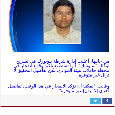
من جانبها، أعلنت إدارة شرطة نيويورك في تصريح
لوكالة “سبوتنيك”، أنها تستطيع تأكيد وقوع انفجار في
محطة حافلات هيئة الموانئ، لكن تفاصيل التحقيق لا
تزال غير متوفرة.
وقالت: “يمكننا أن نؤكد الانفجار في هذا الوقت، تفاصيل
أخرى [لا تزال] غير متوفرة”.​