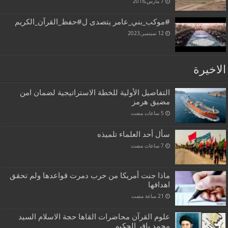
7 مارس,2016
#موكب_بني_عامر يتصدى ل#حفظ_القرآن_الكريم
12 سبتمبر,2023
الاخيرة
التفاصيل الأولية للخطة الاستراتيجية لضمان امن
مضيق هرمز
سأل أحد العلماء تلميذه
ماذا جنت أمريكا من حرب دمرت قواعدها ولم تحقق
اهدافها
علوم القرآن محاضرات القاها حجة الاسلام السيد
محمد باقر الحكيم