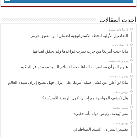
أحدث المقالات
التفاصيل الأولية للخطة الاستراتيجية لضمان امن مضيق هرمز
ماذا جنت أمريكا من حرب دمرت قواعدها ولم تحقق اهدافها
‏يوم واحد مضت
علوم القرآن محاضرات القاها حجة الاسلام السيد محمد باقر الحكيم
‏يوم واحد مضت
ماذا لو أعلن عن فشل حملة أمريكا على إيران فهل تصبح إيران سيدة العالم
‏يومين مضت
هل تكشف المواجهة مع إيران أفول الهيمنة الأميركية؟
‏يومين مضت
متى يُوصف رئيس دولة بأنه «غبي»
‏يومين مضت
تفسير الميزان : السيد الطباطبائي