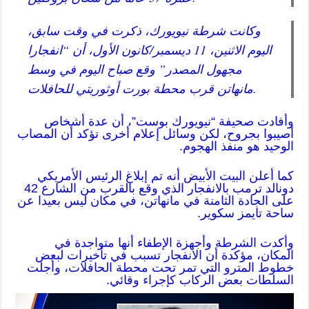
وكانت شرطة نيويورك، ذكرت في وقت سابق،
اليوم الاثنين، 11 ديسمبر/كانون الأول، أن “انفجارا
مجهول المصدر” وقع صباح اليوم في وسط
مانهاتن قرب محطة بورت أوثوريتي للحافلات.
وأفادت صحيفة “نيويورك بوست”، أن عدة أشخاص
أصيبوا بجروح، لكن وسائل إعلام أخرى تؤكد أن المصاب
الوحيد هو منفذ الهجوم.
كما أعلن البيت الأبيض أنه تم إبلاغ الرئيس الأمريكي
دونالد ترمب بالانفجار الذي وقع بالقرب من الشارع 42
على الجادة الثامنة في مانهاتن، في مكان ليس بعيدا عن
ساحة تايمز سكوير.
وأكدت الشرطة وأجهزة الإطفاء أنها متواجدة في
المكان، مؤكدة أن الانفجار تسبب في تأخيرات لبعض
خطوط المترو التي تمر تحت محطة الحافلات، وأجلت
السلطات بعض الركاب كإجراء وقائي.