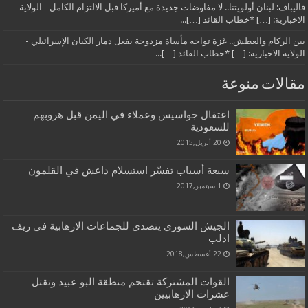
قاليباف: لبنان أولويتنا.. لا مفاوضات جديدة مع أميركا قبل الالتزام الكامل - الولاية
الاخبارية: […] *خطاب القائد […]...
بين الركام والعطش.. غزة تواجه مأساة مزدوجة بفعل دمار الكيان الإسرائيلي -
الولاية الاخبارية: […] *خطاب القائد […]...
مقالات منوعة
اعتقال جواسيس وعملاء في اليمن قبل هروبهم
للسعودية
20 أبريل,2015
سبعة أسباب تفسّر استسلام داعش في القلمون
1 سبتمبر,2017
الجيش السوري يتصدى للجماعات الارهابية في ريف
ادلب
22 أغسطس,2018
القوات المشتركة تقتحم منطقة البو عبيد وتقتل
عشرات الارهابيين