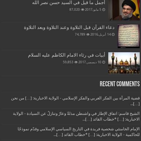
أجمل ما قيل في السيد حسن نصر الله
5 مايو,2017
87,020
دعاء القرآن قبل التلاوة وعند التلاوة وبعد التلاوة
14 أبريل,2016
74,789
أبيات في رثاء الامام الكاظم عليه السلام
10 ديسمبر,2017
59,853
Recent Comments
قضية المرأة بين الفكر الغربي والفكر الإسلامي - الولاية الاخبارية: […] من نحن
[…]...
الشيخ قاسم: اتفاق الإطار في واشنطن مذلةٌ وعارٌ وتنازلٌ عن السيادة - الولاية
الاخبارية: […] *خطاب القائد […]...
الإمام الخامنئي شخصية فريدة في التاريخ السياسي الإسلامي وقدّم نموذجًا
للحاكمية - الولاية الاخبارية: […] *خطاب القائد […]...