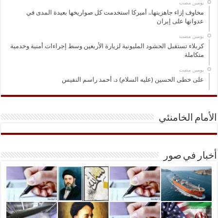
‏يومين مضت
مخاوف إزاء جاهزيتها.. أميركا استخدمت كل صواريخها بعيدة المدى في
عدوانها على إيران
‏يومين مضت
كربلاء تستقبل الحشود المليونية لزيارة الأربعين وسط إجراءات أمنية وخدمية
متكاملة
‏يومين مضت
على خطى الحسين (عليه السلام) د. أحمد راسم النفيس
الأمام الخامنئي
أخبار في صور